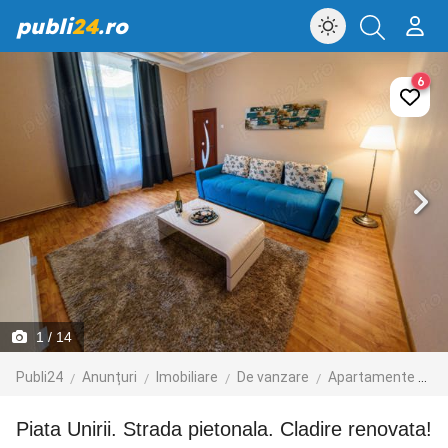
publi
24
.ro
6
1
/ 14
Publi24
Anunțuri
Imobiliare
De vanzare
Apartamente de vanzare
Piata Unirii. Strada pietonala. Cladire renovata!