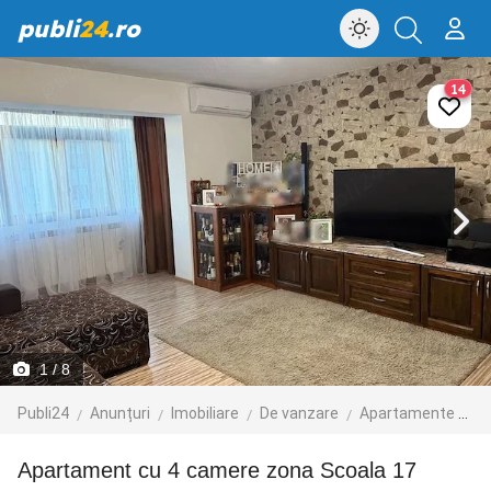
publi
24
.ro
14
1
/ 8
Publi24
Anunțuri
Imobiliare
De vanzare
Apartamente de vanzare
Apartament cu 4 camere zona Scoala 17