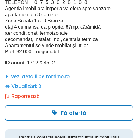
TELEFON : _0_7_5_3_0_2_8_1_0_8
Agentia Imobiliara Imperia va ofera spre vanzare
apartament cu 3 camere
Zona Scoala 17- D.Branza
etaj 4 cu mansarda proprie, 67mp, cărămidă
aer conditionat, termoizolatie
decomandat, instalații noi, centrala termica
Apartamentul se vinde mobilat și utilat.
Pret: 92.000E negociabil
ID anunț
: 1712224512
Vezi detalii pe romimo.ro
Vizualizări:
0
Raportează
Fă ofertă
Pentru a contacta acest utilizator, intră în contul tău