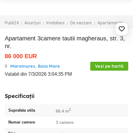
Publi24
Anunțuri
Imobiliare
De vanzare
Apartamente de vanzare
Apartament 3camere tautii magheraus, str. 3,
nr.
86 000
EUR
Maramures
,
Baia Mare
Vezi pe hartă
Valabil din 7/3/2026 3:04:35 PM
Specificații
2
Suprafata utila
66.4 m
Numar camere
3 camere