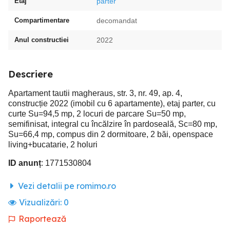
Etaj
parter
Compartimentare
decomandat
Anul constructiei
2022
Descriere
Apartament tautii magheraus, str. 3, nr. 49, ap. 4,
construcție 2022 (imobil cu 6 apartamente), etaj parter, cu
curte Su=94,5 mp, 2 locuri de parcare Su=50 mp,
semifinisat, integral cu încălzire în pardoseală, Sc=80 mp,
Su=66,4 mp, compus din 2 dormitoare, 2 băi, openspace
living+bucatarie, 2 holuri
ID anunț
: 1771530804
Vezi detalii pe romimo.ro
Vizualizări:
0
Raportează