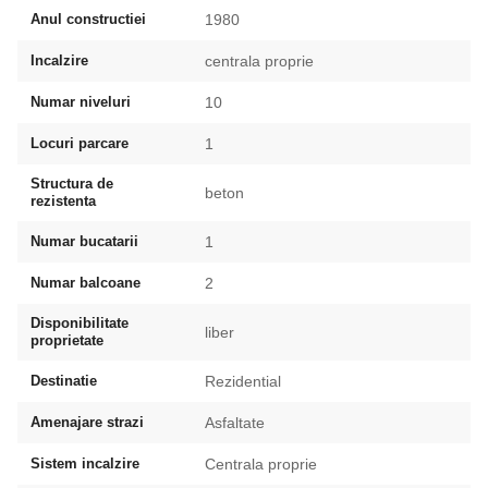
Anul constructiei
1980
Incalzire
centrala proprie
Numar niveluri
10
Locuri parcare
1
Structura de
beton
rezistenta
Numar bucatarii
1
Numar balcoane
2
Disponibilitate
liber
proprietate
Destinatie
Rezidential
Amenajare strazi
Asfaltate
Sistem incalzire
Centrala proprie