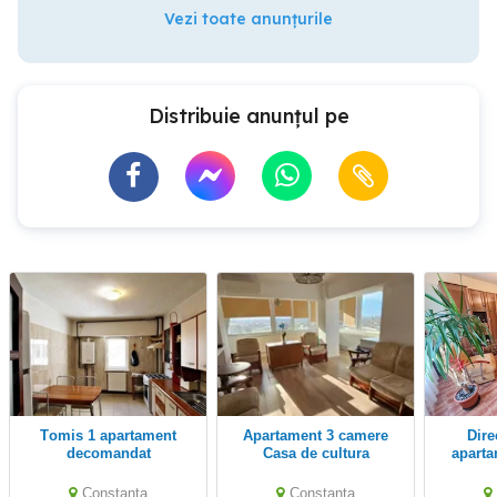
Vezi toate anunțurile
Distribuie anunțul pe
Tomis 1 apartament
Apartament 3 camere
Direct proprietar
decomandat
Casa de cultura
apart
decom 7
Constanta
Constanta