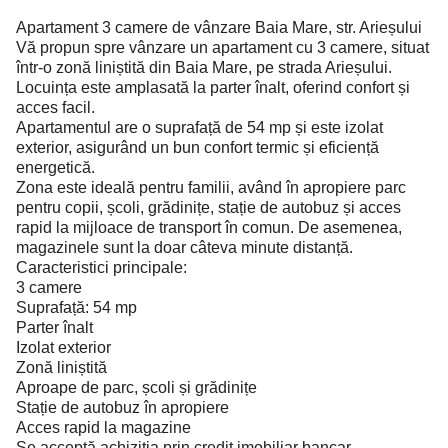
Apartament 3 camere de vânzare Baia Mare, str. Arieșului
Vă propun spre vânzare un apartament cu 3 camere, situat
într-o zonă liniștită din Baia Mare, pe strada Arieșului.
Locuința este amplasată la parter înalt, oferind confort și
acces facil.
Apartamentul are o suprafață de 54 mp și este izolat
exterior, asigurând un bun confort termic și eficiență
energetică.
Zona este ideală pentru familii, având în apropiere parc
pentru copii, școli, grădinițe, stație de autobuz și acces
rapid la mijloace de transport în comun. De asemenea,
magazinele sunt la doar câteva minute distanță.
Caracteristici principale:
3 camere
Suprafață: 54 mp
Parter înalt
Izolat exterior
Zonă liniștită
Aproape de parc, școli și grădinițe
Stație de autobuz în apropiere
Acces rapid la magazine
Se acceptă achiziția prin credit imobiliar bancar.