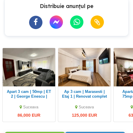
Distribuie anunțul pe
Apart 3 cam | 50mp | ET
Ap 3 cam | Marasesti |
Apartament 3 cam |
2 | George Enescu |
Etaj 1 | Renovat complet
75mp 
ID:1757
| ID: 1709
Burdu
Suceava
Suceava
86,000 EUR
125,000 EUR
6