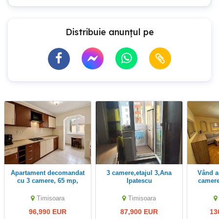
Distribuie anunțul pe
Apartament decomandat
3 camere,etajul 3,Ana
Vând apartament cu 3
cu 3 camere, 65 mp,
Ipatescu
camere
mobilat și utilat – Baba
etajul 
Dochia
Timisoara
Timisoara
96,990 EUR
87,900 EUR
13