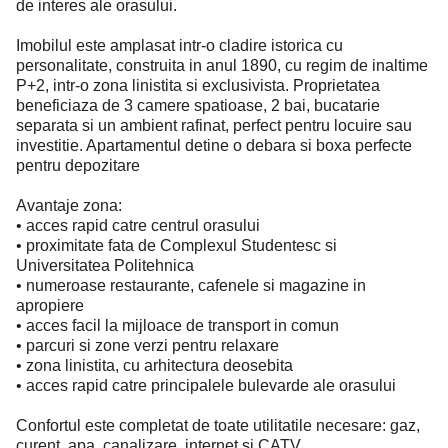
de interes ale orasului.
Imobilul este amplasat intr-o cladire istorica cu
personalitate, construita in anul 1890, cu regim de inaltime
P+2, intr-o zona linistita si exclusivista. Proprietatea
beneficiaza de 3 camere spatioase, 2 bai, bucatarie
separata si un ambient rafinat, perfect pentru locuire sau
investitie. Apartamentul detine o debara si boxa perfecte
pentru depozitare
Avantaje zona:
• acces rapid catre centrul orasului
• proximitate fata de Complexul Studentesc si
Universitatea Politehnica
• numeroase restaurante, cafenele si magazine in
apropiere
• acces facil la mijloace de transport in comun
• parcuri si zone verzi pentru relaxare
• zona linistita, cu arhitectura deosebita
• acces rapid catre principalele bulevarde ale orasului
Confortul este completat de toate utilitatile necesare: gaz,
curent, apa, canalizare, internet si CATV.