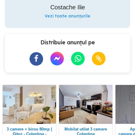
Costache Ilie
Vezi toate anunțurile
Distribuie anunțul pe
3 camere + birou 80mp |
Mobilat utilat 3 camere
Apartament 3
Oituz - Colentina -
Colentina
camere,