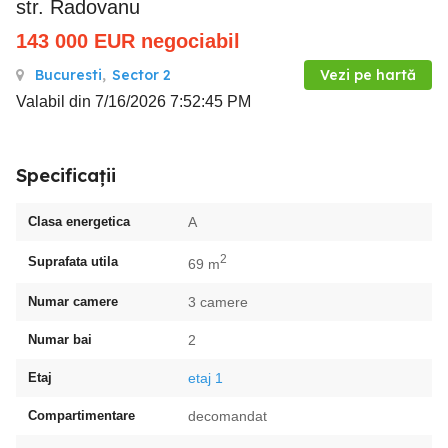
str. Radovanu
143 000
EUR
negociabil
Bucuresti
,
Sector 2
Vezi pe hartă
Valabil din 7/16/2026 7:52:45 PM
Specificații
Clasa energetica
A
2
Suprafata utila
69 m
Numar camere
3 camere
Numar bai
2
Etaj
etaj 1
Compartimentare
decomandat