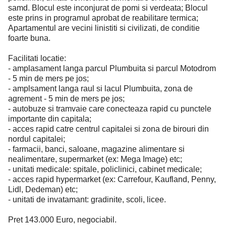
samd. Blocul este inconjurat de pomi si verdeata; Blocul
este prins in programul aprobat de reabilitare termica;
Apartamentul are vecini linistiti si civilizati, de conditie
foarte buna.
Facilitati locatie:
- amplasament langa parcul Plumbuita si parcul Motodrom
- 5 min de mers pe jos;
- amplsament langa raul si lacul Plumbuita, zona de
agrement - 5 min de mers pe jos;
- autobuze si tramvaie care conecteaza rapid cu punctele
importante din capitala;
- acces rapid catre centrul capitalei si zona de birouri din
nordul capitalei;
- farmacii, banci, saloane, magazine alimentare si
nealimentare, supermarket (ex: Mega Image) etc;
- unitati medicale: spitale, policlinici, cabinet medicale;
- acces rapid hypermarket (ex: Carrefour, Kaufland, Penny,
Lidl, Dedeman) etc;
- unitati de invatamant: gradinite, scoli, licee.
Pret 143.000 Euro, negociabil.