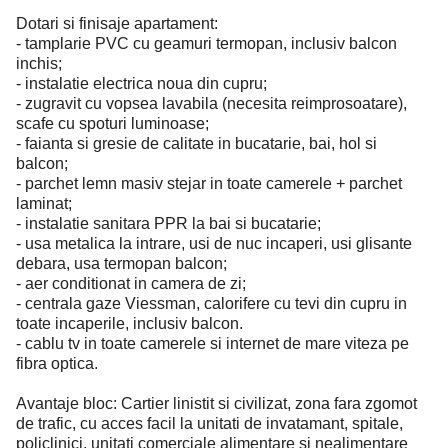
Dotari si finisaje apartament:
- tamplarie PVC cu geamuri termopan, inclusiv balcon
inchis;
- instalatie electrica noua din cupru;
- zugravit cu vopsea lavabila (necesita reimprosoatare),
scafe cu spoturi luminoase;
- faianta si gresie de calitate in bucatarie, bai, hol si
balcon;
- parchet lemn masiv stejar in toate camerele + parchet
laminat;
- instalatie sanitara PPR la bai si bucatarie;
- usa metalica la intrare, usi de nuc incaperi, usi glisante
debara, usa termopan balcon;
- aer conditionat in camera de zi;
- centrala gaze Viessman, calorifere cu tevi din cupru in
toate incaperile, inclusiv balcon.
- cablu tv in toate camerele si internet de mare viteza pe
fibra optica.
Avantaje bloc: Cartier linistit si civilizat, zona fara zgomot
de trafic, cu acces facil la unitati de invatamant, spitale,
policlinici, unitati comerciale alimentare si nealimentare