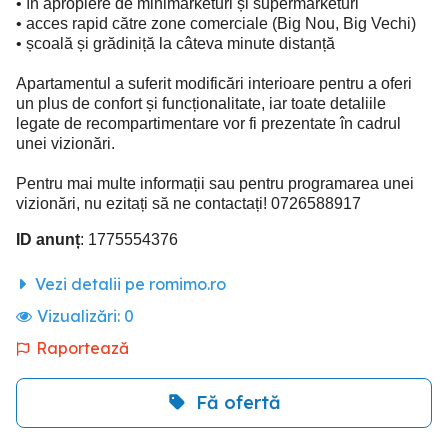
• în apropiere de minimarketuri și supermarketuri
• acces rapid către zone comerciale (Big Nou, Big Vechi)
• școală și grădiniță la câteva minute distanță
Apartamentul a suferit modificări interioare pentru a oferi
un plus de confort și funcționalitate, iar toate detaliile
legate de recompartimentare vor fi prezentate în cadrul
unei vizionări.
Pentru mai multe informații sau pentru programarea unei
vizionări, nu ezitați să ne contactați! 0726588917
ID anunț
: 1775554376
Vezi detalii pe romimo.ro
Vizualizări:
0
Raportează
Fă ofertă