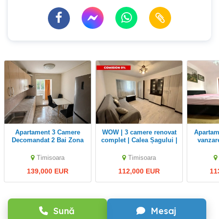
Apartament 3 Camere
WOW | 3 camere renovat
Apartament 3 camere de
Decomandat 2 Bai Zona
complet | Calea Șagului |
vanzar
Olimpia Complexul
Comision 0%
zona Sa
Studentesc
Timisoara
Timisoara
139,000 EUR
112,000 EUR
11
Sună
Mesaj