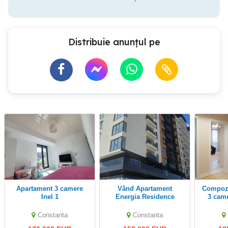
Distribuie anunțul pe
Apartament 3 camere
Vând Apartament
Compozitori apartament
Inel 1
Energia Residence
3 came
Constanta
Constanta