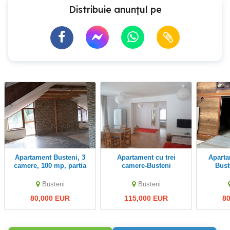
Distribuie anunțul pe
Apartament Busteni, 3
Apartament cu trei
Apartament 3 camere
camere, 100 mp, partia
camere-Busteni
Bust
Calinderu
Busteni
Busteni
80,000 EUR
115,000 EUR
8