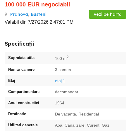
100 000
EUR
negociabil
Prahova
,
Busteni
Vezi pe hartă
Valabil din 7/27/2026 2:47:01 PM
Specificații
2
Suprafata utila
100 m
Numar camere
3 camere
Etaj
etaj 1
Compartimentare
decomandat
Anul constructiei
1964
Destinatie
De vacanta, Rezidential
Utilitati generale
Apa, Canalizare, Curent, Gaz