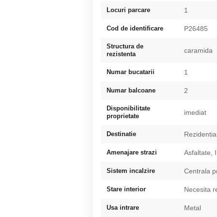
Locuri parcare
1
Cod de identificare
P26485
Structura de
caramida
rezistenta
Numar bucatarii
1
Numar balcoane
2
Disponibilitate
imediat
proprietate
Destinatie
Rezidentia
Amenajare strazi
Asfaltate, 
Sistem incalzire
Centrala p
Stare interior
Necesita 
Usa intrare
Metal