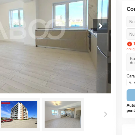
Co
T
oblig
Cara
A
Auto
pent