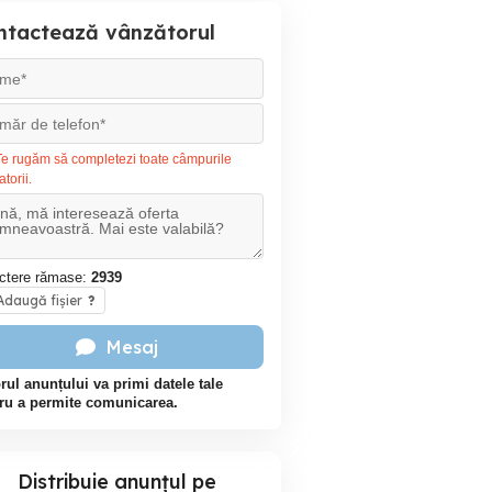
ntactează vânzătorul
e rugăm să completezi toate câmpurile
atorii.
ctere rămase:
2939
daugă fișier
?
Mesaj
rul anunțului va primi datele tale
ru a permite comunicarea.
Distribuie anunțul pe