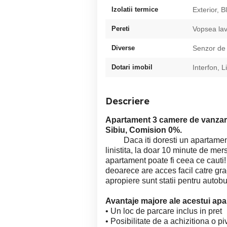
Izolatii termice
Exterior, B
Pereti
Vopsea lav
Diverse
Senzor de
Dotari imobil
Interfon, L
Descriere
Apartament 3 camere de vanza
Sibiu, Comision 0%.
Daca iti doresti un apartament l
linistita, la doar 10 minute de mer
apartament poate fi ceea ce cauti! 
deoarece are acces facil catre grad
apropiere sunt statii pentru autobu
Avantaje majore ale acestui ap
• Un loc de parcare inclus in pret
• Posibilitate de a achizitiona o p