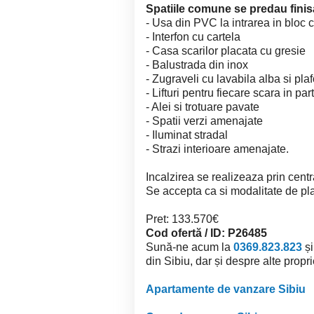
Spatiile comune se predau finisa
- Usa din PVC la intrarea in bloc
- Interfon cu cartela
- Casa scarilor placata cu gresie
- Balustrada din inox
- Zugraveli cu lavabila alba si pl
- Lifturi pentru fiecare scara in par
- Alei si trotuare pavate
- Spatii verzi amenajate
- Iluminat stradal
- Strazi interioare amenajate.
Incalzirea se realizeaza prin centr
Se accepta ca si modalitate de pla
Pret: 133.570€
Cod ofertă / ID: P26485
Sună-ne acum la
0369.823.823
și
din Sibiu, dar și despre alte proprie
Apartamente de vanzare Sibiu