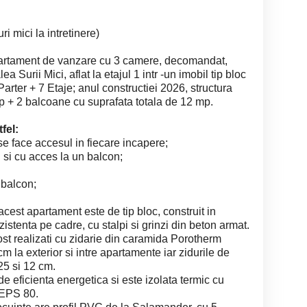
ri mici la intretinere)
rtament de vanzare cu 3 camere, decomandat,
ea Surii Mici, aflat la etajul 1 intr -un imobil tip bloc
arter + 7 Etaje; anul constructiei 2026, structura
p + 2 balcoane cu suprafata totala de 12 mp.
fel:
 se face accesul in fiecare incapere;
 si cu acces la un balcon;
 balcon;
cest apartament este de tip bloc, construit in
zistenta pe cadre, cu stalpi si grinzi din beton armat.
u fost realizati cu zidarie din caramida Porotherm
la exterior si intre apartamente iar zidurile de
5 si 12 cm.
e eficienta energetica si este izolata termic cu
 EPS 80.