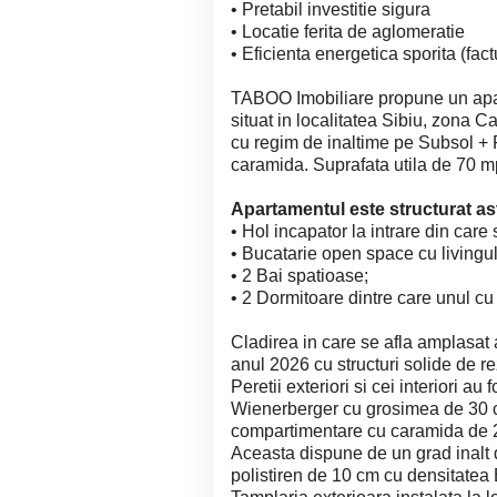
• Pretabil investitie sigura
• Locatie ferita de aglomeratie
• Eficienta energetica sporita (factu
TABOO Imobiliare propune un apa
situat in localitatea Sibiu, zona Cal
cu regim de inaltime pe Subsol + P
caramida. Suprafata utila de 70 m
Apartamentul este structurat ast
• Hol incapator la intrare din care
• Bucatarie open space cu livingul
• 2 Bai spatioase;
• 2 Dormitoare dintre care unul cu
Cladirea in care se afla amplasat a
anul 2026 cu structuri solide de re
Peretii exteriori si cei interiori a
Wienerberger cu grosimea de 30 cm 
compartimentare cu caramida de 2
Aceasta dispune de un grad inalt d
polistiren de 10 cm cu densitatea