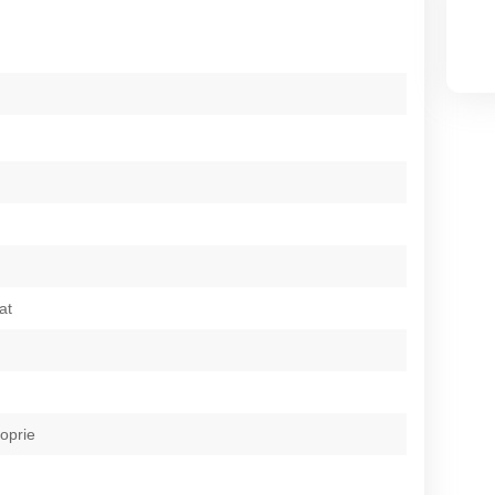
at
roprie