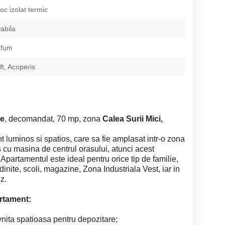
loc izolat termic
abila
 fum
ift, Acoperis
re
, decomandat, 70 mp, zona
Calea Surii Mici,
uminos si spatios, care sa fie amplasat intr-o zona
s cu masina de centrul orasului, atunci acest
Apartamentul este ideal pentru orice tip de familie,
inite, scoli, magazine, Zona Industriala Vest, iar in
z.
artament:
ivnita spatioasa pentru depozitare;