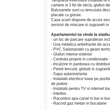
Tamplaria exterioara instalata la 
camere si 3 foi de sticla, glafuri de
Balcoanele sunt cu tencuiala decor
placate cu gresie.
Casa scarii dispune de acces secu
senzori de miscare si zugraveli in 
Apartamentul se vinde la stadiul
- un loc de parcare suprateran incl
- Usa metalica antiefractie de acc
- PVC Salamander cu geam termopa
- Glafuri interior-exterior
- Centrala proprie in condensatie
- Incalzire in pardosea cu distribui
- Pereti tencuiti, gletuiti si zugravi
- Sapa autonivelanta
- Instalatii electrice trase pe poz
de putere
- Instalatii pentru TV si internet tr
- Interfon
- Racorduri apa-canal in bai si bu
- Racord gaz metan in bucatarie