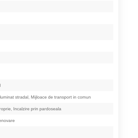
l
Iluminat stradal, Mijloace de transport in comun
roprie, Incalzire prin pardoseala
renovare