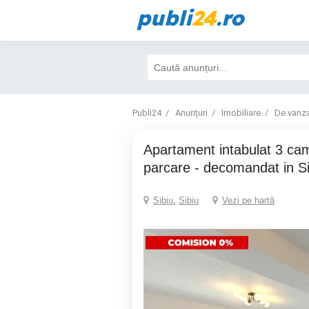
publi
24
.ro
Publi24
Anunțuri
Imobiliare
De vanz
Apartament intabulat 3 camere 2 bai 1
parcare - decomandat in Si
Sibiu
,
Sibiu
Vezi pe hartă