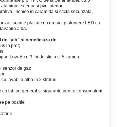
locuinte are profil PVC de la Salamander, cu 5
 aluminiu exterior si pvc interior.
ativa, inchise in caramida si sticla securizata,
rizat, scarile placate cu gresie, plafoniere LED cu
lavabila alba.
 de "alb" si beneficiaza de
:
us in pret;
es;
n Low-E cu 3 foi de sticla si 5 camere
 + senzor de gaz
tor
ti cu lavabila alba in 2 straturi
itie cu tablou general si sigurante pentru consumatorii
ase pe pozitie
catarie