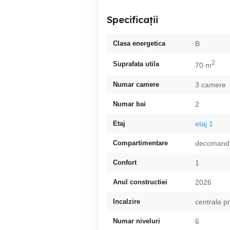
Specificații
Clasa energetica
B
2
Suprafata utila
70 m
Numar camere
3 camere
Numar bai
2
Etaj
etaj 1
Compartimentare
decomand
Confort
1
Anul constructiei
2026
Incalzire
centrala p
Numar niveluri
6