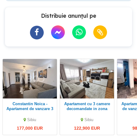
Distribuie anunțul pe
Constantin Noica -
Apartament cu 3 camere
Apartament cu 3 camere
Apartament de vanzare 3
decomandate in zona
de vanz
camere 2 bai gradina
Turnisor din Sibiu
Sibiu
Sibiu
177,000 EUR
122,900 EUR
9