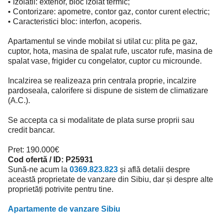
• Izolatii: exterior, bloc izolat termic;
• Contorizare: apometre, contor gaz, contor curent electric;
• Caracteristici bloc: interfon, acoperis.
Apartamentul se vinde mobilat si utilat cu: plita pe gaz,
cuptor, hota, masina de spalat rufe, uscator rufe, masina de
spalat vase, frigider cu congelator, cuptor cu microunde.
Incalzirea se realizeaza prin centrala proprie, incalzire
pardoseala, calorifere si dispune de sistem de climatizare
(A.C.).
Se accepta ca si modalitate de plata surse proprii sau
credit bancar.
Pret: 190.000€
Cod ofertă / ID: P25931
Sună-ne acum la
0369.823.823
și află detalii despre
această proprietate de vanzare din Sibiu, dar și despre alte
proprietăți potrivite pentru tine.
Apartamente de vanzare Sibiu