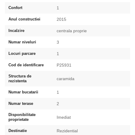
Confort
1
Anul constructiei
2015
Incalzire
centrala proprie
Numar niveluri
3
Locuri parcare
1
Cod de identificare
P25931
Structura de
caramida
rezistenta
Numar bucatarii
1
Numar terase
2
Disponibilitate
Imediat
proprietate
Destinatie
Rezidential