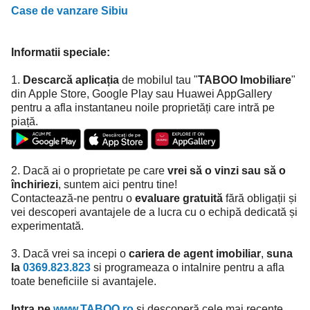
Case de vanzare Sibiu
Informatii speciale:
1.
Descarcă aplicația
de mobilul tau "
TABOO Imobiliare
"
din Apple Store, Google Play sau Huawei AppGallery
pentru a afla instantaneu noile proprietăți care intră pe
piață.
2. Dacă ai o proprietate pe care
vrei să o vinzi sau să o
închiriezi
, suntem aici pentru tine!
Contactează-ne pentru o
evaluare gratuită
fără obligații și
vei descoperi avantajele de a lucra cu o echipă dedicată și
experimentată.
3. Dacă vrei sa incepi o
cariera de agent imobiliar
,
suna
la
0369.823.823
si programeaza o intalnire pentru a afla
toate beneficiile si avantajele.
Intra pe
www.TABOO.ro
și descoperă cele mai recente