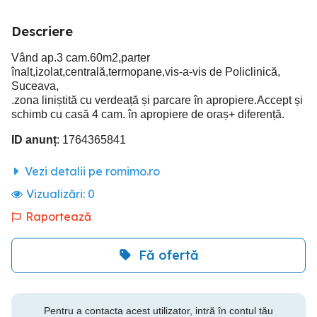
Descriere
Vând ap.3 cam.60m2,parter
înalt,izolat,centrală,termopane,vis-a-vis de Policlinică,
Suceava,
.zona liniștită cu verdeață și parcare în apropiere.Accept și
schimb cu casă 4 cam. în apropiere de oraș+ diferență.
ID anunț
: 1764365841
Vezi detalii pe romimo.ro
Vizualizări:
0
Raportează
Fă ofertă
Pentru a contacta acest utilizator, intră în contul tău