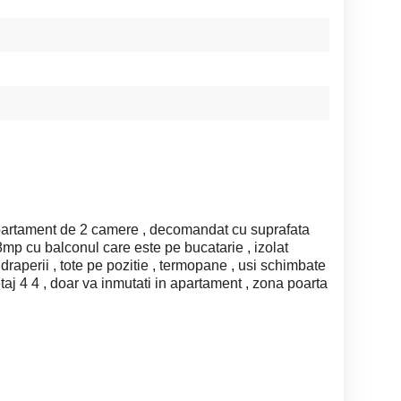
partament de 2 camere , decomandat cu suprafata
8mp cu balconul care este pe bucatarie , izolat
 , draperii , tote pe pozitie , termopane , usi schimbate
 etaj 4 4 , doar va inmutati in apartament , zona poarta