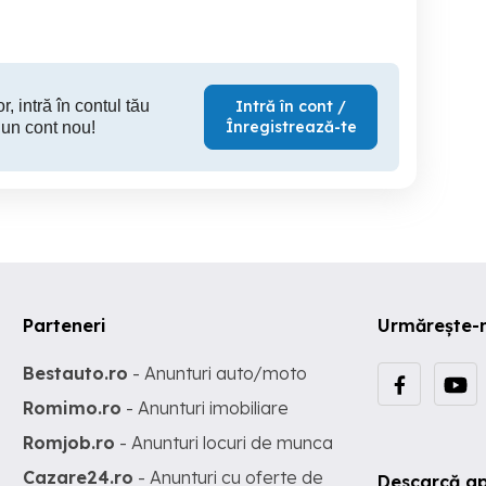
66,500 EUR
75,000 EUR
84,
r, intră în contul tău
Intră în cont /
Înregistrează-te
 un cont nou!
Parteneri
Urmărește-
Bestauto.ro
- Anunturi auto/moto
Romimo.ro
- Anunturi imobiliare
Romjob.ro
- Anunturi locuri de munca
Cazare24.ro
- Anunturi cu oferte de
Descarcă ap