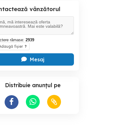
ntactează vânzătorul
ctere rămase:
2939
daugă fișier
?
Mesaj
Distribuie anunțul pe