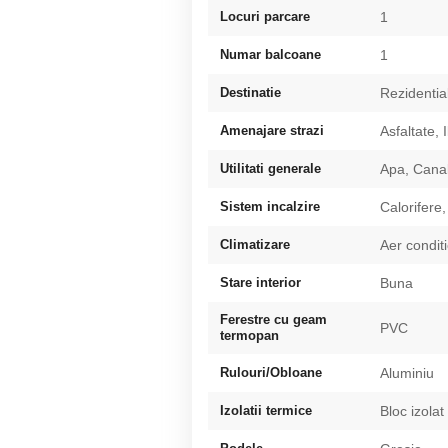
Locuri parcare
1
Numar balcoane
1
Destinatie
Rezidentia
Amenajare strazi
Asfaltate, 
Utilitati generale
Apa, Canal
Sistem incalzire
Calorifere,
Climatizare
Aer condit
Stare interior
Buna
Ferestre cu geam
PVC
termopan
Rulouri/Obloane
Aluminiu
Izolatii termice
Bloc izolat