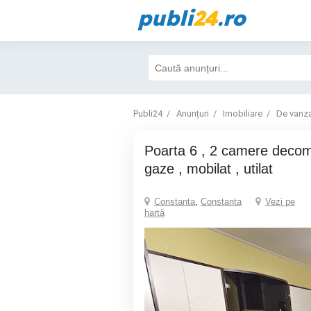
publi
24
.ro
Publi24
Anunțuri
Imobiliare
De vanz
Poarta 6 , 2 camere decomandat , centrala
gaze , mobilat , utilat
Constanta
,
Constanta
Vezi pe
hartă