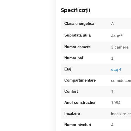
Specificații
Clasa energetica
A
2
Suprafata utila
44 m
Numar camere
3 camere
Numar bai
1
Etaj
etaj 4
Compartimentare
semideco
Confort
1
Anul constructiei
1984
Incalzire
incalzire c
Numar niveluri
4