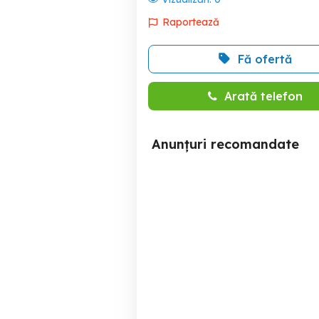
Raportează
Fă ofertă
Arată telefon
Anunțuri recomandate
Apartament 3 Camere,
Va
Parter, Camera de Comert
Constanta