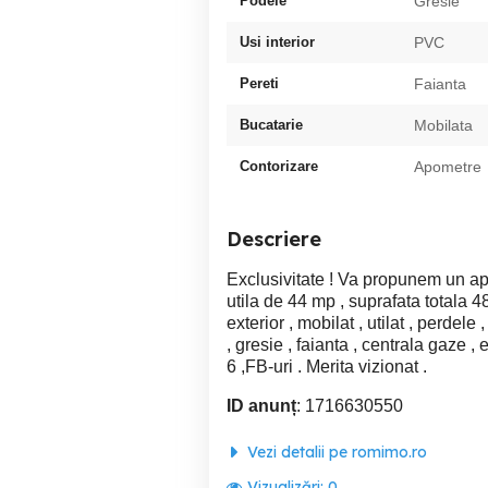
Podele
Gresie
Usi interior
PVC
Pereti
Faianta
Bucatarie
Mobilata
Contorizare
Apometre
Descriere
Exclusivitate ! Va propunem un a
utila de 44 mp , suprafata totala 4
exterior , mobilat , utilat , perdele
, gresie , faianta , centrala gaze ,
6 ,FB-uri . Merita vizionat .
ID anunț
: 1716630550
Vezi detalii pe romimo.ro
Vizualizări:
0