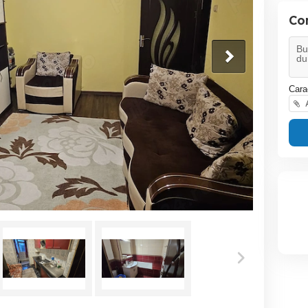
Co
Cara
A