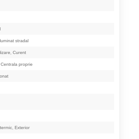
l
Iluminat stradal
izare, Curent
 Centrala proprie
ionat
 termic, Exterior