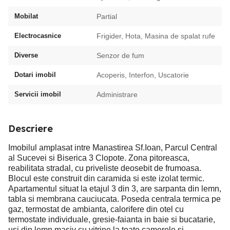
Mobilat
Partial
Electrocasnice
Frigider, Hota, Masina de spalat rufe
Diverse
Senzor de fum
Dotari imobil
Acoperis, Interfon, Uscatorie
Servicii imobil
Administrare
Descriere
Imobilul amplasat intre Manastirea Sf.Ioan, Parcul Central
al Sucevei si Biserica 3 Clopote. Zona pitoreasca,
reabilitata stradal, cu priveliste deosebit de frumoasa.
Blocul este construit din caramida si este izolat termic.
Apartamentul situat la etajul 3 din 3, are sarpanta din lemn,
tabla si membrana cauciucata. Poseda centrala termica pe
gaz, termostat de ambianta, calorifere din otel cu
termostate individuale, gresie-faianta in baie si bucatarie,
usi din lemn masiv cu vitrine la toate camerele si