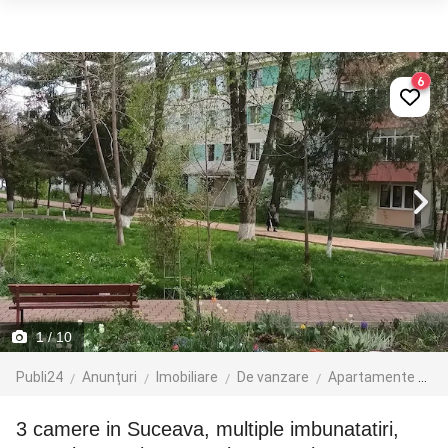
6
1
/ 10
Publi24
Anunțuri
Imobiliare
De vanzare
Apartamente de vanzare
3 camere in Suceava, multiple imbunatatiri,