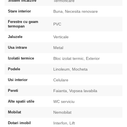
Sistem incalzire
Termoficare
Stare interior
Buna, Necesita renovare
Ferestre cu geam
PVC
termopan
Jaluzele
Verticale
Usa intrare
Metal
Izolatii termice
Bloc izolat termic, Exterior
Podele
Linoleum, Mocheta
Usi interior
Celulare
Pereti
Faianta, Vopsea lavabila
Alte spatii utile
WC serviciu
Mobilat
Nemobilat
Dotari imobil
Interfon, Lift