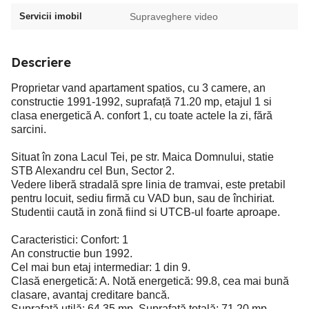
Servicii imobil
Supraveghere video
Descriere
Proprietar vand apartament spatios, cu 3 camere, an
constructie 1991-1992, suprafață 71.20 mp, etajul 1 si
clasa energetică A. confort 1, cu toate actele la zi, fără
sarcini.
Situat în zona Lacul Tei, pe str. Maica Domnului, statie
STB Alexandru cel Bun, Sector 2.
Vedere liberă stradală spre linia de tramvai, este pretabil
pentru locuit, sediu firmă cu VAD bun, sau de închiriat.
Studentii caută in zonă fiind si UTCB-ul foarte aproape.
Caracteristici: Confort: 1
An constructie bun 1992.
Cel mai bun etaj intermediar: 1 din 9.
Clasă energetică: A. Notă energetică: 99.8, cea mai bună
clasare, avantaj creditare bancă.
Suprafată utilă: 64.35 mp. Suprafată totală: 71.20 mp.