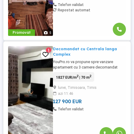
Confort: ...
Telefon validat
Repostat automat
Promovat
5
Decomandat cu Centrala langa
1
Complex
YouPro.ro va propune spre vanzare
apartament cu 3 camere decomandat
situat la etaj intermediar, etajul 4 al unui
2
2
1827 EUR/m
| 70 m
bloc de 5 etaje, constructie din anii 1990.
Apartamentul dispune de confort sporit,
lunei, Timisoara, Timis
centrala termica proprie pe gaz metan,
azi 11:46
aparat de aer conditionat. Dispune de
mobilier modern si electrocasnice. ...
127 900 EUR
Telefon validat