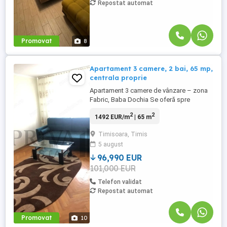
Repostat automat
Promovat
8
Apartament 3 camere, 2 bai, 65 mp,
centrala proprie
Apartament 3 camere de vânzare – zona
Fabric, Baba Dochia Se oferă spre
vânzare apartament cu 3 camere situat pe
2
2
1492 EUR/m
| 65 m
strada Emilia Lungu Puhallo, în zona
Fabric – Baba Dochia, o zonă liniștită și
Timisoara, Timis
bine conectată la punctele de interes ale
5 august
orașului. Apartamentul are o suprafață
utilă de 65 mp și este situat ...
96,990 EUR
101,000 EUR
Telefon validat
Repostat automat
Promovat
10