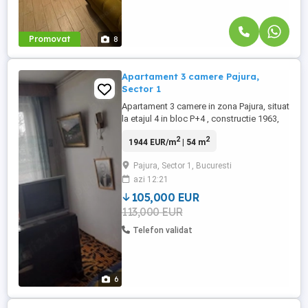
Promovat
8
Apartament 3 camere Pajura,
Sector 1
Apartament 3 camere in zona Pajura, situat
la etajul 4 in bloc P+4 , constructie 1963,
cu suprafata utila de 53 m.p.,
2
2
1944 EUR/m
| 54 m
semidecomandat, neamenajat, bloc
reabilitat termic, liber. Repere imobiliare:
Pajura, Sector 1, Bucuresti
Str. Pajurei, Oficiul Postal Pajura, Metrou
azi 12:21
Jiului, Bucurestii Noi, Pod Constanta.
105,000 EUR
113,000 EUR
Telefon validat
6