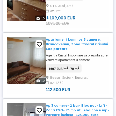
geamuri termopan Se vinde mobilata si
UTA, Arad, Arad
utilata cu loc de parcare privata inclus in
azi 12:58
curttea blocului
109,000 EUR
10
109,500 EUR
Apartament Luminos 3 camere.
Brancoveanu, Zona Izvorul Crisului.
Loc parcare.
Agentia Cristal Imobiliare va prezinta spre
vanzare apartament 3 camere,
Brancoveanu, zona Izvorul Crisului.
2
2
1607 EUR/m
| 70 m
Decomandat, etaj 4 din 4. Cu balcon. Aer
conditionat. Suprafata totala 70 mp.
Berceni, Sector 4, Bucuresti
Peretii sunt izolati pe interior. Blocul este
10
azi 12:50
izolat si pe exterior. Instalatie electrica
cupru, panou curent ...
112 500 EUR
Ap.3 camere- 2 bai- Bloc nou- Lift-
Zona ESO- 73 mp utili+balcon 6 mp-
Parcare inclusa- 125.000 euro