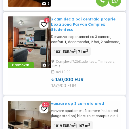
8
3 cam dec 2 bai centrala proprie
2
boxa zona Parvan Complex
Studentesc
De vanzare apartament cu 3 camere,
confort 1, decomandat, 2 bai, 2 balcoane,
su 70 mp, centrala proprie, boxa la subol,
2
2
1831 EUR/m
| 71 m
la etajul 4 cu acoperis de tigla, aer
conditionat, zona Parvan. Pret: 130000
Complexul%2bStudentesc, Timisoara,
euro Tel: 0736170308
Promovat
7
Timis
azi 13:00
130,000 EUR
137,900 EUR
vanzare ap 3 cam uta ared
21
vanzare apartament 3 camere in uta ared
(langa stadion) bloc izolat compus din 2
dormitoare matrimoniale un living mare
2
2
1019 EUR/m
| 107 m
bucatarie 2 bai incalzire centrala pe gaz,