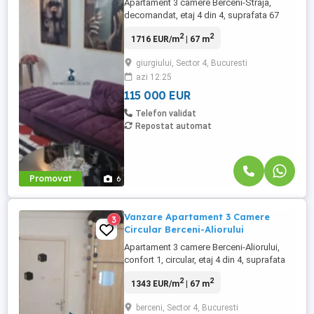
Apartament 3 camere Berceni-Straja,
decomandat, etaj 4 din 4, suprafata 67
mp, an constructie 1975. Are ferestre cu
2
2
1716 EUR/m
| 67 m
geam termopan, parchet, gresie, faianta,
usa metalica. Mobilat si utilat partial. Bloc
giurgiului, Sector 4, Bucuresti
reabilitat. Detine 2 locuri de parcare .
azi 12:25
Blocul este reabilitat. Se accepta orice loc
de parcare. Caracteristici: Nr. ...
115 000 EUR
Telefon validat
Repostat automat
Promovat
6
Vanzare Apartament 3 Camere
3
Circular Berceni-Aliorului
Apartament 3 camere Berceni-Aliorului,
confort 1, circular, etaj 4 din 4, suprafata
67 mp, an constructie 1974. Are ferestre
2
2
1343 EUR/m
| 67 m
cu geam termopan, parchet, gresie,
faianta, usa metalica, geam la baie, 2
berceni, Sector 4, Bucuresti
balcoane. Se accepta orice modalitate de