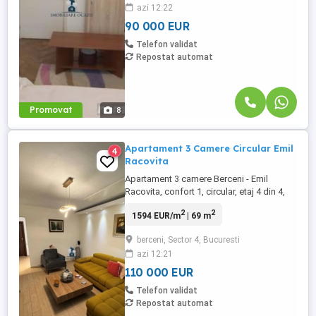
azi 12:22
plata. Caracteristici: Nr. camere: 3
Suprafata totala: 67 ...
90 000 EUR
Telefon validat
Repostat automat
Promovat
8
Apartament 3 Camere Circular Emil
4
Racovita
Apartament 3 camere Berceni - Emil
Racovita, confort 1, circular, etaj 4 din 4,
suprafata 69 mp, an constructie 1970. Are
2
2
1594 EUR/m
| 69 m
ferestre cu geam termopan, parchet,
gresie, faianta, usa metalica, usi noi pe
berceni, Sector 4, Bucuresti
interior, instalatiile electrice si sanitare
azi 12:21
sunt noi, apartamentul este izolat de
proprietar pe exterior. ...
110 000 EUR
Telefon validat
Repostat automat