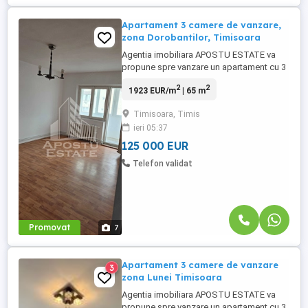
Apartament 3 camere de vanzare,
zona Dorobantilor, Timisoara
Agentia imobiliara APOSTU ESTATE va
propune spre vanzare un apartament cu 3
camere, eta 4/4, situat in zona
2
2
1923 EUR/m
| 65 m
Dorobantilor din Timisoara, judetul Timis.
Apartamentul este amplasat la etajul 4 al
Timisoara, Timis
unui imobil construit in 1988 si are o
ieri 05:37
suprafata utila de aproximativ 65 mp cu 2
balcoane inchise. Acoperisul ...
125 000 EUR
Telefon validat
Promovat
7
Apartament 3 camere de vanzare
3
zona Lunei Timisoara
Agentia imobiliara APOSTU ESTATE va
propune spre vanzare un apartament cu 3