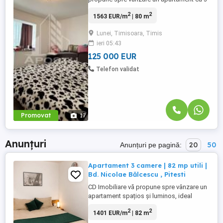
camere, 2 bai, decomandat, situat in zona
2
2
1563 EUR/m
| 80 m
Lunei din Timisoara, judetul Timis.
Apartamentul este amplasat la etajul 4 intr-
Lunei, Timisoara, Timis
un imobil cu 4 etaje, pod si acoperis de
ieri 05:43
tigla. Acoperisul de tigla a fost schimbat
in urma cu 2 ani. Confortul ...
125 000 EUR
Telefon validat
Promovat
17
Anunțuri
20
50
Anunțuri pe pagină:
Apartament 3 camere | 82 mp utili |
Bd. Nicolae Bălcescu , Pitesti
CD Imobiliare vă propune spre vânzare un
apartament spațios și luminos, ideal
pentru o familie sau pentru cei care își
2
2
1401 EUR/m
| 82 m
doresc confort și acces rapid la toate
facilitățile orașului. Situat pe Bd. Nicolae