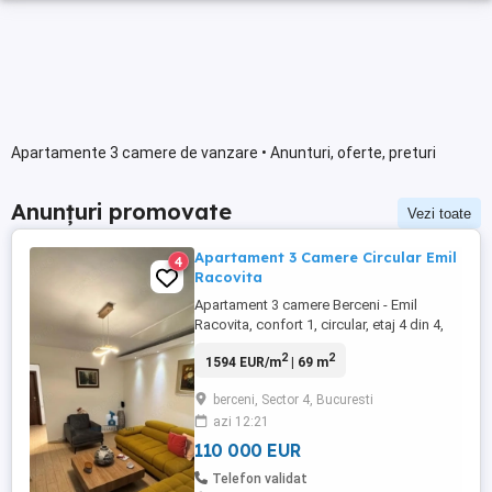
Apartamente 3 camere de vanzare • Anunturi, oferte, preturi
Anunțuri promovate
Vezi toate
Apartament 3 Camere Circular Emil
4
Racovita
Apartament 3 camere Berceni - Emil
Racovita, confort 1, circular, etaj 4 din 4,
suprafata 69 mp, an constructie 1970. Are
2
2
1594 EUR/m
| 69 m
ferestre cu geam termopan, parchet,
gresie, faianta, usa metalica, usi noi pe
berceni, Sector 4, Bucuresti
interior, instalatiile electrice si sanitare
azi 12:21
sunt noi, apartamentul este izolat de
proprietar pe exterior. ...
110 000 EUR
Telefon validat