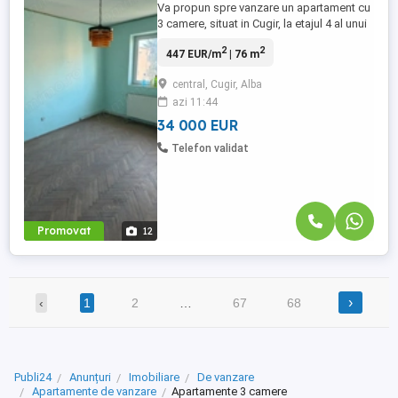
Va propun spre vanzare un apartament cu
3 camere, situat in Cugir, la etajul 4 al unui
imobil cu 4 etaje. Apartamentul are o
2
2
447 EUR/m
| 76 m
suprafata utila de 76mp si beneficiaza de
o compartimentare practica si luminoasa.
central, Cugir, Alba
Compartimentare: Living spatios, 2
azi 11:44
dormitoare, bucatarie, 2 bai, hol si 2
balcoane inchise. Zona ...
34 000 EUR
Telefon validat
Promovat
12
›
‹
1
2
…
67
68
Publi24
Anunțuri
Imobiliare
De vanzare
Apartamente de vanzare
Apartamente 3 camere