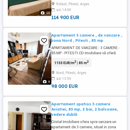
Rolast, Pitesti, Arges
Bălcescu, vizavi de Auchan Bascov,
azi 14:00
apartamentul se află la etajul 4 din 4, într-
10
un bloc construit ...
114 900 EUR
Apartament 3 camere , de vanzare ,
zona Nord , Pitesti , 85 mp
APARTAMENT DE VANZARE - 3 CAMERE -
85 MP - PITESTI CD Imobiliare vă oferă
spre vânzare apartament compus din 3
2
2
1153 EUR/m
| 85 m
camere , localizat în Pitești, cartier Găvana
, strada Gheorghe Țițeica , la etajul 4 al
Nord, Pitesti, Arges
unui bloc din 4 etaje, construit in anul
azi 13:59
1989. Suprafața totală a apartamentului
6
este de 85 mp ...
98 000 EUR
Apartament spatios 3 camere
Aviatiei, 83 mp, 2 bai, 2 balcoane,
vedere dublă
Cristal Imobiliare ofera spre vanzare un
apartament de 3 camere, situat in zona