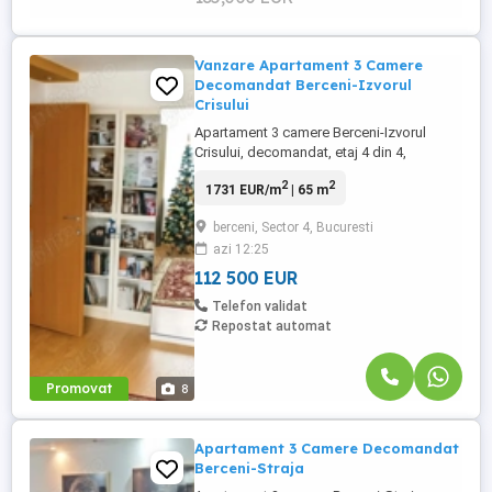
Vanzare Apartament 3 Camere
Decomandat Berceni-Izvorul
Crisului
Apartament 3 camere Berceni-Izvorul
Crisului, decomandat, etaj 4 din 4,
suprafata 65 mp, an constructie 1975. Are
2
2
1731 EUR/m
| 65 m
ferestre cu geam termopan, parchet,
gresie, faianta, usa metalica. Detine boxa
berceni, Sector 4, Bucuresti
si loc de parcare. Mobilat si utilat partial.
azi 12:25
Blocul este reabilitat. Se accepta orice
modalitate de plata. Caracteristici: Nr. ...
112 500 EUR
Telefon validat
Repostat automat
Promovat
8
Apartament 3 Camere Decomandat
Berceni-Straja