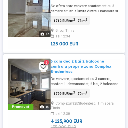
Se ofera spre vanzare apartament cu 3
camere situat la limita dintre Timisoara si
Giroc, in zona benzinariei ESO.
2
2
1712 EUR/m
| 73 m
Apartamentul este situat la etajul 4 al unui
bloc nou cu lift construit in anul 2025, are
Giroc, Timis
73 mp utili + balcon de 6 mp si este
16
azi 12:34
compartimentat astfel: living+ bucatarie
open space, 2 dormitoare ...
125 000 EUR
3 cam dec 2 bai 2 balcoane
5
centrala proprie zona Complex
Studentesc
De vanzare, apartament cu 3 camere,
confort 1, decomandat, 2 bai, 2 balcoane
inchise in termopan, boxa, aer conditionat,
2
2
1799 EUR/m
| 70 m
centrala proprie, su 70 mp, mobilat si
utilat, situat la etajul 4 din 4, intr-un bloc
Complexul%2bStudentesc, Timisoara,
izolat 2025, cu acoperis, zona Complex
Promovat
10
Timis
Studentesc. Pret: 125900 euro Tel:
azi 12:30
0736173096, ...
125,900 EUR
135,000 EUR