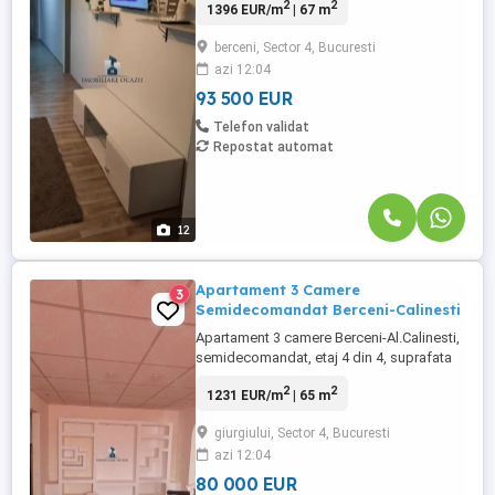
2
2
1396 EUR/m
| 67 m
ferestre cu geam termopan, parchet,
gresie, faianta, usa metalica, geam la baie.
berceni, Sector 4, Bucuresti
Mobilat si utilat partial. Se accepta orice
azi 12:04
modalitate de plata. Caracteristici: Nr.
camere: 3 Suprafata ...
93 500 EUR
Telefon validat
Repostat automat
12
Apartament 3 Camere
3
Semidecomandat Berceni-Calinesti
Apartament 3 camere Berceni-Al.Calinesti,
semidecomandat, etaj 4 din 4, suprafata
65 mp, an constructie 1975. Are ferestre
2
2
1231 EUR/m
| 65 m
cu geam termopan, parchet, gresie,
faianta, usa metalica. Se accepta orice
giurgiului, Sector 4, Bucuresti
modalitate de plata. Caracteristici: Nr.
azi 12:04
camere: 3 Suprafata totala: 65 mp
Compartimentare: Semidecomandat
80 000 EUR