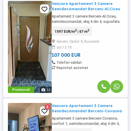
Vanzare Apartament 3 Camere
Semidecomandat Berceni-Al.Ciceu
Apartament 3 camere Berceni-Al.Ciceu,
semidecomandat, etaj 4 din 4, suprafata
67 mp, an constructie 1967. Are ferestre
2
2
1597 EUR/m
| 67 m
cu geam termopan, parchet, gresie,
faianta, usa metalica. Mobilat si utilat
berceni, Sector 4, Bucuresti
complet. Detine loc de parcare platit. Se
azi 12:18
accepta orice varianta de plata.
Caracteristici: Nr. camere: ...
107 000 EUR
Telefon validat
Repostat automat
Promovat
11
Vanzare Apartament 3 Camere
8
Semidecomandat Berceni-Covasna
Apartament 3 camere Berceni-Covasna,
confort 1, semidecomandat, etaj 4 din 4,
suprafata 67 mp, an constructie 1970. Are