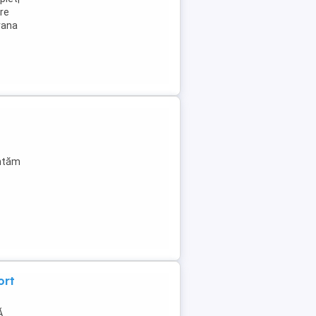
ere
ăvana
entăm
ort
Ă