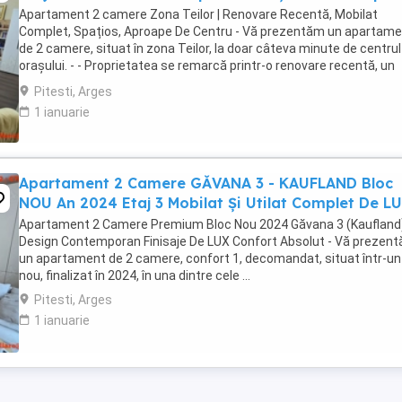
Apartament 2 camere Zona Teilor | Renovare Recentă, Mobilat
Complet, Spațios, Aproape De Centru - Vă prezentăm un apartam
de 2 camere, situat în zona Teilor, la doar câteva minute de centrul
orașului. - - Proprietatea se remarcă printr-o renovare recentă, un
design modern și o compartimentare ...
Pitesti, Arges
1 ianuarie
Apartament 2 Camere GĂVANA 3 - KAUFLAND Bloc
NOU An 2024 Etaj 3 Mobilat Şi Utilat Complet De L
Apartament 2 Camere Premium Bloc Nou 2024 Găvana 3 (Kaufland)
Design Contemporan Finisaje De LUX Confort Absolut - Vă prezen
un apartament de 2 camere, confort 1, decomandat, situat într-un
nou, finalizat în 2024, în una dintre cele ...
Pitesti, Arges
1 ianuarie