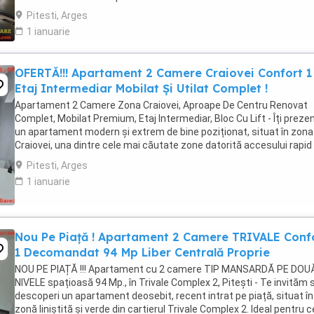
Pitesti, Arges
1 ianuarie
OFERTĂ!!! Apartament 2 Camere Craiovei Confort 1
Etaj Intermediar Mobilat Și Utilat Complet !
Apartament 2 Camere Zona Craiovei, Aproape De Centru Renovat
Complet, Mobilat Premium, Etaj Intermediar, Bloc Cu Lift - Îți prez
un apartament modern și extrem de bine poziționat, situat în zona
Craiovei, una dintre cele mai căutate zone datorită accesului rapid
către centrul orașului, ...
Pitesti, Arges
1 ianuarie
Nou Pe Piață ! Apartament 2 Camere TRIVALE Conf
1 Decomandat 94 Mp Liber Centrală Proprie
NOU PE PIAȚĂ !!! Apartament cu 2 camere TIP MANSARDĂ PE DOU
NIVELE spațioasă 94 Mp., în Trivale Complex 2, Pitești - Te invităm 
descoperi un apartament deosebit, recent intrat pe piață, situat în
zonă liniștită și verde din cartierul Trivale Complex 2. Ideal pentru c