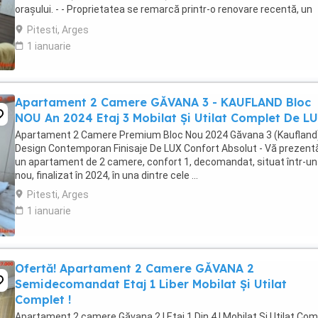
orașului. - - Proprietatea se remarcă printr-o renovare recentă, un
design modern și o compartimentare ...
Pitesti, Arges
1 ianuarie
Apartament 2 Camere GĂVANA 3 - KAUFLAND Bloc
NOU An 2024 Etaj 3 Mobilat Şi Utilat Complet De L
Apartament 2 Camere Premium Bloc Nou 2024 Găvana 3 (Kaufland)
Design Contemporan Finisaje De LUX Confort Absolut - Vă prezen
un apartament de 2 camere, confort 1, decomandat, situat într-un
nou, finalizat în 2024, în una dintre cele ...
Pitesti, Arges
1 ianuarie
Ofertă! Apartament 2 Camere GĂVANA 2
Semidecomandat Etaj 1 Liber Mobilat Și Utilat
Complet !
Apartament 2 camere Găvana 2 | Etaj 1 Din 4 | Mobilat Și Utilat Com