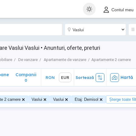
ane
Companii
Hartă
RON
EUR
Sortează
Contul meu
0
 Vaslui Vaslui • Anunturi, oferte, preturi
obiliare
De vanzare
Apartamente de vanzare
Apartamente 2 camere
oane
Companii
Hartă
RON
EUR
Sortează
0
0
te 2 camere
Vaslui
Vaslui
Etaj: Demisol
Șterge toate fil