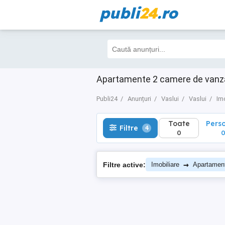
publi
24
.ro
Toate
Perso
Filtre
4
0
0
Apartamente 2 camere de vanzare
Publi24
Anunțuri
Vaslui
Vaslui
Im
Toate
Pers
Filtre
4
0
→
Filtre active:
Imobiliare
Apartamen