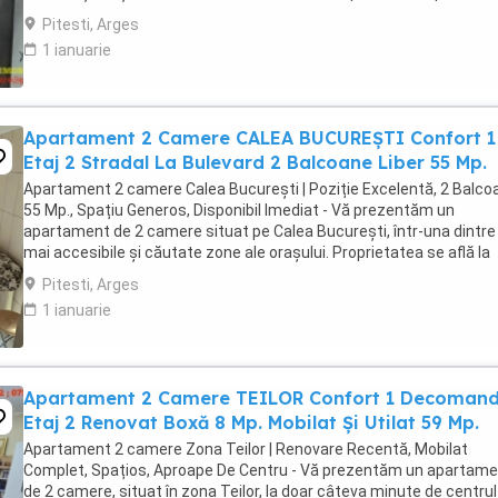
care caută confort, ...
Pitesti, Arges
1 ianuarie
Apartament 2 Camere CALEA BUCUREȘTI Confort 1
Etaj 2 Stradal La Bulevard 2 Balcoane Liber 55 Mp.
Apartament 2 camere Calea București | Poziție Excelentă, 2 Balco
55 Mp., Spațiu Generos, Disponibil Imediat - Vă prezentăm un
apartament de 2 camere situat pe Calea București, într-una dintre
mai accesibile și căutate zone ale orașului. Proprietatea se află la
etajul 2 al unui bloc cu 4 ...
Pitesti, Arges
1 ianuarie
Apartament 2 Camere TEILOR Confort 1 Decoman
Etaj 2 Renovat Boxă 8 Mp. Mobilat Și Utilat 59 Mp.
Apartament 2 camere Zona Teilor | Renovare Recentă, Mobilat
Complet, Spațios, Aproape De Centru - Vă prezentăm un apartam
de 2 camere, situat în zona Teilor, la doar câteva minute de centrul