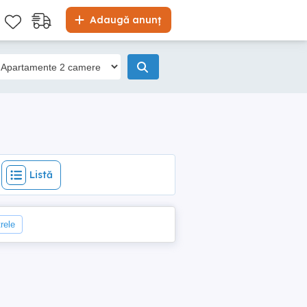
Listă
Adaugă anunț
Listă
trele