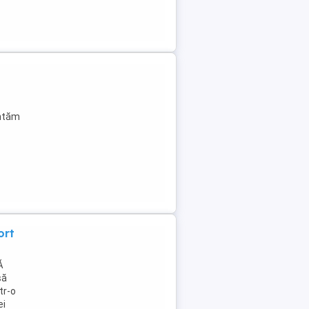
entăm
ort
Ă
să
tr-o
ei