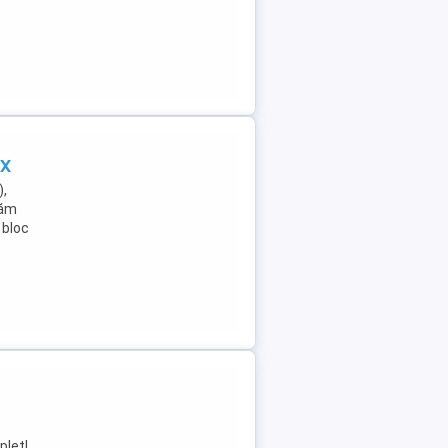
UX
,
tăm
 bloc
plet|