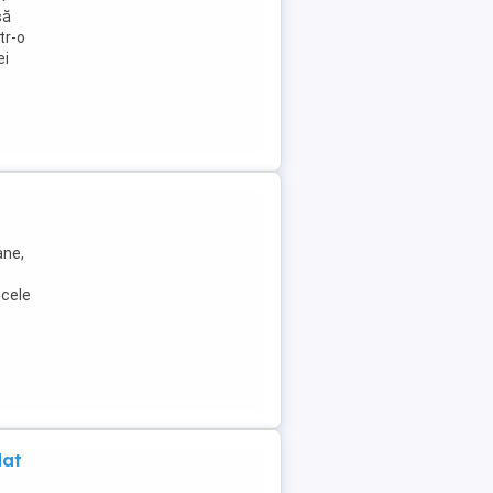
să
tr-o
ei
ane,
 cele
dat