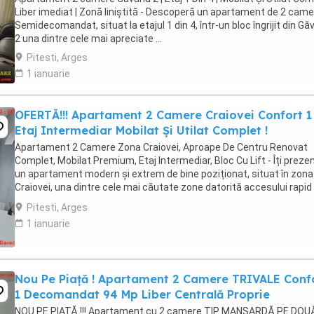
Liber imediat | Zonă liniștită - Descoperă un apartament de 2 cam
Semidecomandat, situat la etajul 1 din 4, într-un bloc îngrijit din G
2 una dintre cele mai apreciate ...
Pitesti, Arges
1 ianuarie
OFERTĂ!!! Apartament 2 Camere Craiovei Confort 1
Etaj Intermediar Mobilat Și Utilat Complet !
Apartament 2 Camere Zona Craiovei, Aproape De Centru Renovat
Complet, Mobilat Premium, Etaj Intermediar, Bloc Cu Lift - Îți prez
un apartament modern și extrem de bine poziționat, situat în zona
Craiovei, una dintre cele mai căutate zone datorită accesului rapid
către centrul orașului, ...
Pitesti, Arges
1 ianuarie
Nou Pe Piață ! Apartament 2 Camere TRIVALE Conf
1 Decomandat 94 Mp Liber Centrală Proprie
NOU PE PIAȚĂ !!! Apartament cu 2 camere TIP MANSARDĂ PE DOU