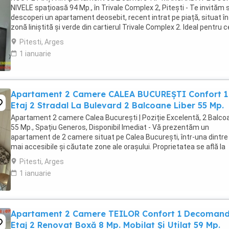
NIVELE spațioasă 94 Mp., în Trivale Complex 2, Pitești - Te invităm 
descoperi un apartament deosebit, recent intrat pe piață, situat în
zonă liniștită și verde din cartierul Trivale Complex 2. Ideal pentru c
care caută confort, ...
Pitesti, Arges
1 ianuarie
Apartament 2 Camere CALEA BUCUREȘTI Confort 1
Etaj 2 Stradal La Bulevard 2 Balcoane Liber 55 Mp.
Apartament 2 camere Calea București | Poziție Excelentă, 2 Balco
55 Mp., Spațiu Generos, Disponibil Imediat - Vă prezentăm un
apartament de 2 camere situat pe Calea București, într-una dintre
mai accesibile și căutate zone ale orașului. Proprietatea se află la
etajul 2 al unui bloc cu 4 ...
Pitesti, Arges
1 ianuarie
Apartament 2 Camere TEILOR Confort 1 Decoman
Etaj 2 Renovat Boxă 8 Mp. Mobilat Și Utilat 59 Mp.