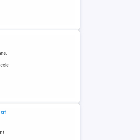
ane,
 cele
dat
ent