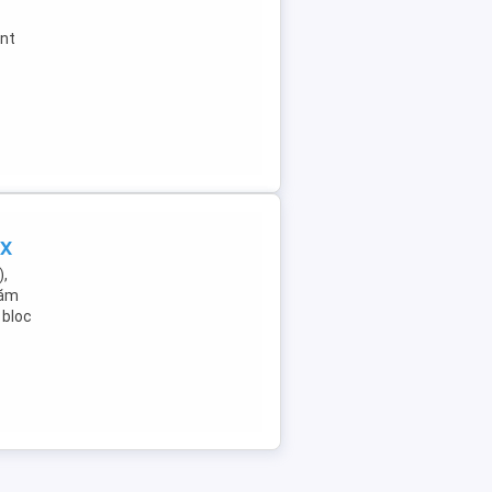
ent
UX
,
tăm
 bloc