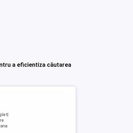
ntru a eficientiza căutarea
plet|
ere
ăvana