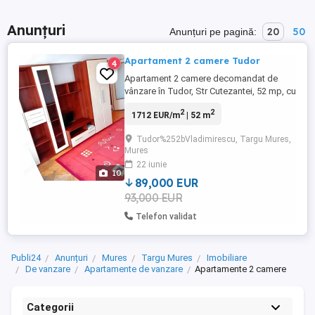
Anunțuri
20
50
Anunțuri pe pagină:
Apartament 2 camere Tudor
4
Apartament 2 camere decomandat de
vânzare în Tudor, Str Cutezantei, 52 mp, cu
balcon lung de 8 mp, etaj 4. Hol pătrat
2
2
1712 EUR/m
| 52 m
încăpător, centrala proprie în bucătărie,
baie, 2 spații de depozitare. Poziționat cu
Tudor%252bVladimirescu, Targu Mures,
toate ferestrele către sud, vedere
Mures
panoramică, cu posibilitate de amenajare
22 iunie
după bunul plac, Etajul ...
10
89,000 EUR
93,000 EUR
Telefon validat
Publi24
Anunțuri
Mures
Targu Mures
Imobiliare
De vanzare
Apartamente de vanzare
Apartamente 2 camere
Categorii