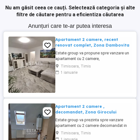
Nu am găsit ceea ce cauți.
Selectează categoria și alte
filtre de căutare pentru a eficientiza căutarea
Anunțuri care te-ar putea interesa
Apartament 2 camere, recent
renovat complet, Zona Dambovita
Estate group va propune spre vanzare un
apartament cu 2 camere,
semidecomandat, situat in zona
Timisoara, Timis
Dambovita, cu acces facil catre Calea
1 ianuarie
Sagului si principalele puncte de interes
ale orasului. Propietatea se afla la parter
inalt, intr-un imobil cu cinci etaje,
anvelopat termic. Datorita amplasarii
excelente, ...
Apartament 2 camere ,
decomandat, Zona Girocului
Estate group va prezinta spre vanzare
apartament cu 2 camere decomandat in
zona Girocului, pozitie excelenta, situat la
Timisoara, Timis
etajul 5 intr-un imobil P+5, cu pod pentru
1 ianuarie