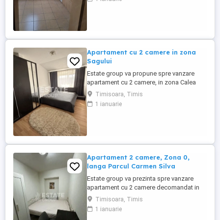
depozitare si acoperis cu tigla. Ideal
pentru un stil de viata confortabil in familie
sau pentru investitie avand in vedere
proximitatea fata ...
Apartament cu 2 camere in zona
Sagului
Estate group va propune spre vanzare
apartament cu 2 camere, in zona Calea
Șagului lângă Shopping City Suprafata
Timisoara, Timis
utila de 54 mp, situat la mansardă, într-o
1 ianuarie
zonă foarte căutată din Calea Șagului , la
doar câteva minute de Shopping City
Timișoara. Ideal atât pentru locuit, cât și
pentru investiție Compartimentare: • ...
Apartament 2 camere, Zona 0,
langa Parcul Carmen Silva
Estate group va prezinta spre vanzare
apartament cu 2 camere decomandat in
zona Balcescu- Elisabetin, pozitie
Timisoara, Timis
excelenta, la 5 minute de centru, situat la
1 ianuarie
parter intr-un imobil P+1. Ideal pentru un