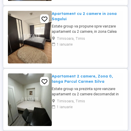
proximitatea fata ...
Apartament cu 2 camere in zona
Sagului
Estate group va propune spre vanzare
apartament cu 2 camere, in zona Calea
Șagului lângă Shopping City Suprafata
Timisoara, Timis
utila de 54 mp, situat la mansardă, într-o
1 ianuarie
zonă foarte căutată din Calea Șagului , la
doar câteva minute de Shopping City
Timișoara. Ideal atât pentru locuit, cât și
pentru investiție Compartimentare: • ...
Apartament 2 camere, Zona 0,
langa Parcul Carmen Silva
Estate group va prezinta spre vanzare
apartament cu 2 camere decomandat in
zona Balcescu- Elisabetin, pozitie
Timisoara, Timis
excelenta, la 5 minute de centru, situat la
1 ianuarie
parter intr-un imobil P+1. Ideal pentru un
stil de viata confortabil sau pentru
investitie avand in vedere proximitatea
fata de centru, parcuri, scoli, ...