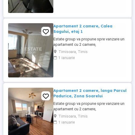
stil de viata confortabil sau pentru
investitie avand in vedere proximitatea
fata de centru, parcuri, scoli, ...
Apartament 2 camere, Calea
Sagului, etaj 1
Estate group va propune spre vanzare un
apartament cu 2 camere,
semidecomandat, situat pe strada
Timisoara, Timis
principala in zona Sagului cu acces facil
1 ianuarie
catre principalele puncte de interes ale
orasului. Proprietatea se afla la etajul 1
intr-un imobil cu zece etaje, anvelopat
termic, cu lift si datorita pozitionarii ...
Apartament 2 camere, langa Parcul
Padurice, Zona Soarelui
Estate group va propune spre vanzare un
apartament cu 2 camere,
semidecomandat, situat in zona Soarelui,
Timisoara, Timis
cu acces facil catre principalele puncte de
1 ianuarie
interes ale orasului. Proprietatea se afla la
etajul 5 intr-un imobil cu cinci etaje,