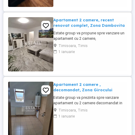
anvelopat termic, cu pod pe toata
suprafata apartamentului. Datorita ...
Apartament 2 camere, recent
renovat complet, Zona Dambovita
Estate group va propune spre vanzare un
apartament cu 2 camere,
semidecomandat, situat in zona
Timisoara, Timis
Dambovita, cu acces facil catre Calea
1 ianuarie
Sagului si principalele puncte de interes
ale orasului. Propietatea se afla la parter
inalt, intr-un imobil cu cinci etaje,
anvelopat termic. Datorita amplasarii
excelente, ...
Apartament 2 camere ,
decomandat, Zona Girocului
Estate group va prezinta spre vanzare
apartament cu 2 camere decomandat in
zona Girocului, pozitie excelenta, situat la
Timisoara, Timis
etajul 5 intr-un imobil P+5, cu pod pentru
1 ianuarie
depozitare si acoperis cu tigla. Ideal
pentru un stil de viata confortabil in familie
sau pentru investitie avand in vedere