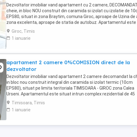
Dezvoltator imobiliar vand apartament cu 2 camere, DECOMANDAT,
cheie, in bloc NOU construit din caramida si izolat cu izolatie de 1
EPS80, situat in zona Braytim, comuna Giroc, aproape de Uzina de 
zona excelenta, aproape de statia de autobuz. Apartamentul este
compartimentat astfel: hol ...
Giroc, Timis
1 ianuarie
apartament 2 camere 0%COMISION direct de la
dezvoltator
Dezvoltator imobiliar vand apartament 2 camere decomandat la c
in bloc nou construit integral din caramida si izolat termic (10cm
EPS80), situat pe limita teritoriala TIMISOARA - GIROC zona Calea
Urseni. Apartamentul este situat intrun complex rezidential de 45
blocuri cu parc privat . Apartamentul ...
Timisoara, Timis
1 ianuarie