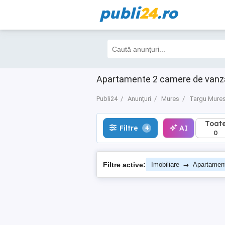
publi
24
.ro
Toate
Filtre
AI
4
0
Apartamente 2 camere de vanzar
Publi24
Anunțuri
Mures
Targu Mure
Toat
Filtre
AI
4
0
→
Filtre active:
Imobiliare
Apartamen