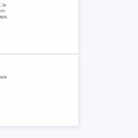
 la
0cm
apa,
heie