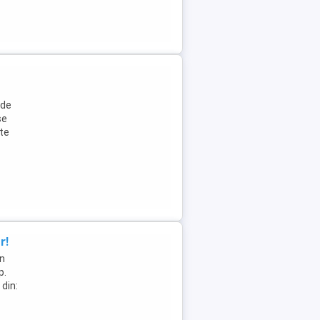
 de
se
ste
r!
in
p.
din: