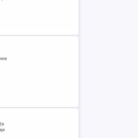
heie
ța
aje.