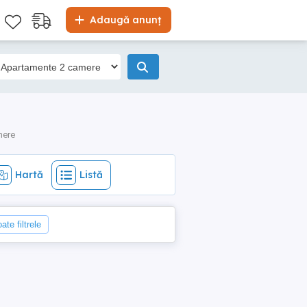
Hartă
Listă
Adaugă anunț
mere
Hartă
Listă
ate filtrele