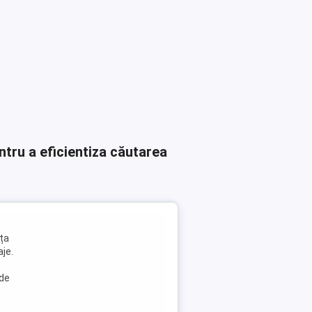
ntru a eficientiza căutarea
ța
aje.
 de