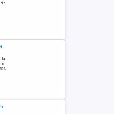
din:
i-
 la
0cm
apa,
um