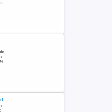
 de
 de
se
ste
r!
in
p.