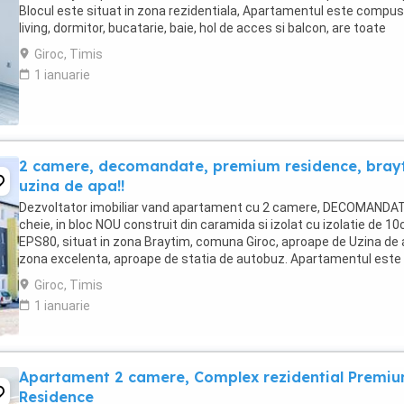
Blocul este situat in zona rezidentiala, Apartamentul este compus 
living, dormitor, bucatarie, baie, hol de acces si balcon, are toate
utilitatile incluse apa,gaz,canal,curent. ...
Giroc, Timis
1 ianuarie
2 camere, decomandate, premium residence, brayt
uzina de apa!!
Dezvoltator imobiliar vand apartament cu 2 camere, DECOMANDAT,
cheie, in bloc NOU construit din caramida si izolat cu izolatie de 1
EPS80, situat in zona Braytim, comuna Giroc, aproape de Uzina de 
zona excelenta, aproape de statia de autobuz. Apartamentul este
compus din living, balcon, ...
Giroc, Timis
1 ianuarie
Apartament 2 camere, Complex rezidential Premi
Residence