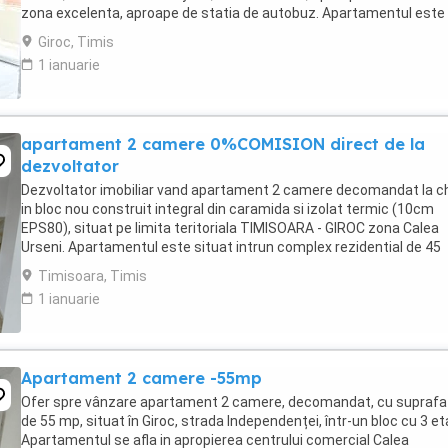
zona excelenta, aproape de statia de autobuz. Apartamentul este
compartimentat astfel: hol ...
Giroc, Timis
1 ianuarie
apartament 2 camere 0%COMISION direct de la
dezvoltator
Dezvoltator imobiliar vand apartament 2 camere decomandat la c
in bloc nou construit integral din caramida si izolat termic (10cm
EPS80), situat pe limita teritoriala TIMISOARA - GIROC zona Calea
Urseni. Apartamentul este situat intrun complex rezidential de 45
blocuri cu parc privat . Apartamentul ...
Timisoara, Timis
1 ianuarie
Apartament 2 camere -55mp
Ofer spre vânzare apartament 2 camere, decomandat, cu suprafa
de 55 mp, situat în Giroc, strada Independenței, într-un bloc cu 3 et
Apartamentul se afla in apropierea centrului comercial Calea