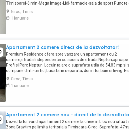
Timisoarei-6 min-Mega Image-Lidl-farmacie-sala de sport Puncte
interes-Clinica Stomatologica ...
Giroc, Timis
1 ianuarie
Apartament 2 camere direct de la dezvoltator!
Premium Residence ofera spre vanzare un apartament cu 2
camere,strada Independentei cu acces de strada Neptun,aproape
Profi si Parc Neptun. Locuinta are o suprafata utila de 54.83 mp si 
compune dintr-un hol,bucatarie separata, dormitor,baie si living. E
finisat modern, incalzirea se face prin ...
Giroc, Timis
1 ianuarie
Apartament 2 camere nou - direct de la dezvoltato
Dezvoltator vand apartament 2 camere la cheie in bloc nou situat 
Zona Braytim pe limita teritoriala Timisoara-Giroc. Suprafata: 47m