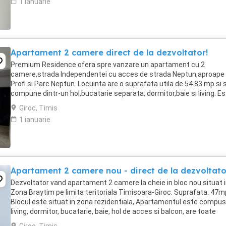
1 ianuarie
Apartament 2 camere direct de la dezvoltator!
Premium Residence ofera spre vanzare un apartament cu 2
camere,strada Independentei cu acces de strada Neptun,aproape
Profi si Parc Neptun. Locuinta are o suprafata utila de 54.83 mp si 
compune dintr-un hol,bucatarie separata, dormitor,baie si living. E
finisat modern, incalzirea se face prin ...
Giroc, Timis
1 ianuarie
Apartament 2 camere nou - direct de la dezvoltato
Dezvoltator vand apartament 2 camere la cheie in bloc nou situat 
Zona Braytim pe limita teritoriala Timisoara-Giroc. Suprafata: 47m
Blocul este situat in zona rezidentiala, Apartamentul este compus 
living, dormitor, bucatarie, baie, hol de acces si balcon, are toate
utilitatile incluse apa,gaz,canal,curent. ...