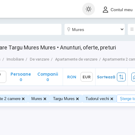
Persoane
Companii
RON
EUR
Sortează
Contul meu
0
0
e Targu Mures Mures • Anunturi, oferte, preturi
s
Imobiliare
De vanzare
Apartamente de vanzare
Apartamente 2 ca
e
Persoane
Companii
RON
EUR
Sortează
0
0
te 2 camere
Mures
Targu Mures
Tudorul vechi
Șterge to