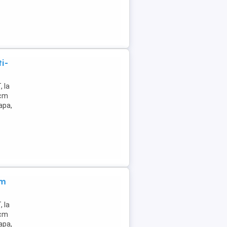
i-
 la
0cm
apa,
um
 la
0cm
apa,