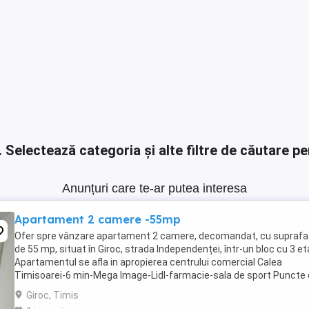
.
Selectează categoria și alte filtre de căutare pe
Anunțuri care te-ar putea interesa
Apartament 2 camere -55mp
Ofer spre vânzare apartament 2 camere, decomandat, cu suprafa
de 55 mp, situat în Giroc, strada Independenței, într-un bloc cu 3 et
Apartamentul se afla in apropierea centrului comercial Calea
Timisoarei-6 min-Mega Image-Lidl-farmacie-sala de sport Puncte
interes-Clinica Stomatologica ...
Giroc, Timis