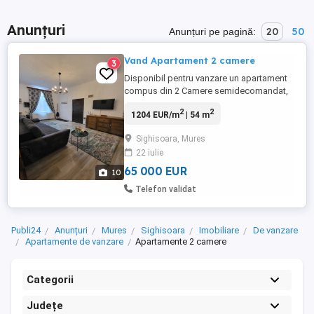
Anunțuri
20
50
Anunțuri pe pagină:
Vand Apartament 2 camere
3
Disponibil pentru vanzare un apartament
compus din 2 Camere semidecomandat,
situat la etajul 1. Apartamentul are o
2
2
1204 EUR/m
| 54 m
suprafata de 54mp utili, compartimentat
astfel: living, dormitor, bucatarie, baie.
Sighisoara, Mures
Dotari: geamuri termopan, centrala
22 iulie
termica si soba teracota pe gaz, fatada
renovata. Se vinde complet ...
65 000 EUR
10
Telefon validat
Publi24
Anunțuri
Mures
Sighisoara
Imobiliare
De vanzare
Apartamente de vanzare
Apartamente 2 camere
Categorii
Județe