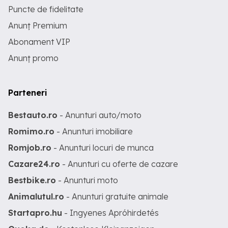
Puncte de fidelitate
Anunț Premium
Abonament VIP
Anunț promo
Parteneri
Bestauto.ro
- Anunturi auto/moto
Romimo.ro
- Anunturi imobiliare
Romjob.ro
- Anunturi locuri de munca
Cazare24.ro
- Anunturi cu oferte de cazare
Bestbike.ro
- Anunturi moto
Animalutul.ro
- Anunturi gratuite animale
Startapro.hu
- Ingyenes Apróhirdetés