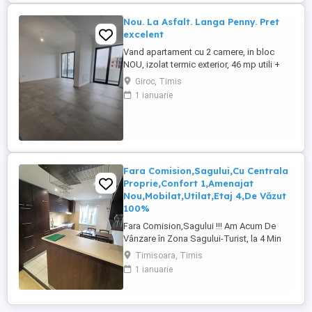
Nou. La Asfalt. Langa Penny. Pret
excelent
Vand apartament cu 2 camere, in bloc
NOU, izolat termic exterior, 46 mp utili +
terasa 5 mp. Finisat la cheie cu materiale
Giroc, Timis
de calitate, centrala termica proprie cu
1 ianuarie
incalzire in pardoseala si termostate de
ambient, ferestre cu tamplarie PVC si
geam TRIPAN, usa intrare din metal, usi
interior din MDF, ...
Fara Comision,Sagului,Cu Centrala
Proprie,Confort 1,Amenajat
Nou,Mobilat,Utilat,Etaj 4,De Văzut
100%
Fara Comision,Sagului !!! Am Acum De
Vânzare în Zona Sagului-Turist, la 4 Min
pe Jos de Shopping City, Un apartament
Timisoara, Timis
cu 2 Camere confort 1 Semidecomandat
1 ianuarie
Modelul foarte Spațios cu Bucătărie
Mare,este situat la etajul 4 cu Izolație
Noua de 3 luni ,este Amenajat Foarte