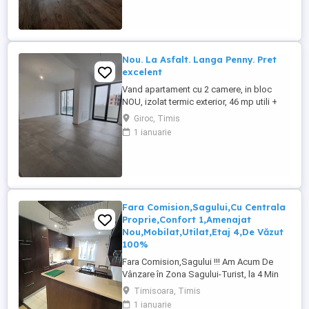
pardoseala, ferestre cu tamplarie PVC si
geam TRIPAN, usa metalica la intrare, usi
interior MDF, finisaje de calitate. Un ...
Nou. La Asfalt. Langa Penny. Pret
excelent
Vand apartament cu 2 camere, in bloc
NOU, izolat termic exterior, 46 mp utili +
terasa 5 mp. Finisat la cheie cu materiale
Giroc, Timis
de calitate, centrala termica proprie cu
1 ianuarie
incalzire in pardoseala si termostate de
ambient, ferestre cu tamplarie PVC si
geam TRIPAN, usa intrare din metal, usi
interior din MDF, ...
Fara Comision,Sagului,Cu Centrala
Proprie,Confort 1,Amenajat
Nou,Mobilat,Utilat,Etaj 4,De Văzut
100%
Fara Comision,Sagului !!! Am Acum De
Vânzare în Zona Sagului-Turist, la 4 Min
pe Jos de Shopping City, Un apartament
Timisoara, Timis
cu 2 Camere confort 1 Semidecomandat
1 ianuarie