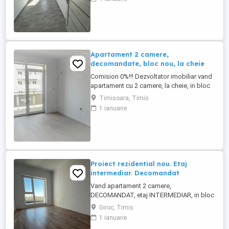
Blocul este situat in zona rezidentiala,
Apartamentul este compus din living,
dormitor, bucatarie, baie, hol de acces si
balcon, are toate ...
Apartament 2 camere,
decomandate, bloc nou, la cheie
Comision 0%!!! Dezvoltator imobiliar vand
apartament cu 2 camere, la cheie, in bloc
construit NOU, in zona Braytim, aproape
Timisoara, Timis
de Uzina de apa, comuna Giroc.
1 ianuarie
Apartamentul este situat in Complexul
rezidential Premium Residence, complex
ce detine mai mult de 48 imobile finalizate
+ un parc privat. Apartamentul ...
Proiect rezidential nou. Etaj
intermediar. Decomandat
Vand apartament 2 camere,
DECOMANDAT, etaj INTERMEDIAR, in bloc
NOU, izolat termic exterior. Suprafata utila
Giroc, Timis
de 55 mp + TERASA de 8 mp. Centrala
1 ianuarie
termica proprie cu incalzire prin