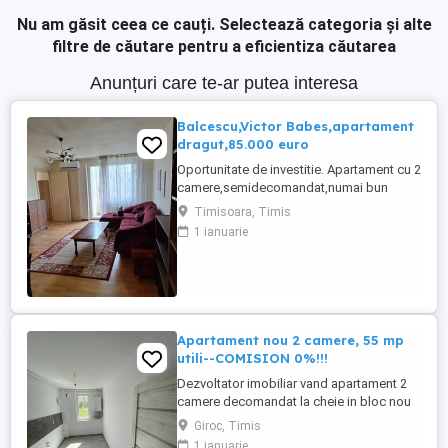
Nu am găsit ceea ce cauți.
Selectează categoria și alte
filtre de căutare pentru a eficientiza căutarea
Anunțuri care te-ar putea interesa
Balcescu,Victor Babes,apartament
dragut,85.000 euro
Oportunitate de investitie. Apartament cu 2
camere,semidecomandat,numai bun
pentru inchiriat. SUPRAFATA UTILA 48 MP.
Timisoara, Timis
SITUAT LA ETAJUL 3 din 3,CU ACOPERIS.
1 ianuarie
VEDERE SPRE BULEVARD SI LATERAL.
MOBILAT SI UTILAT SE POATE INSTALA
CENTRALA.Al doilea foc este in bucatarie.
BLOCUL ESTE DIN CARAMIDA. IN
SPATELE ...
Apartament nou 2 camere, 55 mp
utili--COMISION 0%!!!
Dezvoltator imobiliar vand apartament 2
camere decomandat la cheie in bloc nou
situat la uzina de apa zona Braytim
Giroc, Timis
comuna Giroc. Suprafata utila 55mp utili .
1 ianuarie