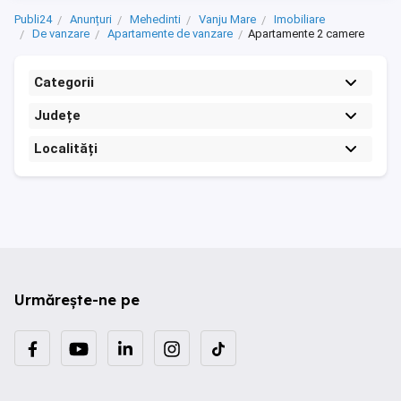
Frumos,Se Vinde Mobilat și Utilat.Imobilul
...
Publi24
Anunțuri
Mehedinti
Vanju Mare
Imobiliare
De vanzare
Apartamente de vanzare
Apartamente 2 camere
Categorii
Județe
Localități
Urmărește-ne pe