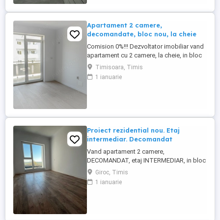
balcon, are toate ...
Apartament 2 camere,
decomandate, bloc nou, la cheie
Comision 0%!!! Dezvoltator imobiliar vand
apartament cu 2 camere, la cheie, in bloc
construit NOU, in zona Braytim, aproape
Timisoara, Timis
de Uzina de apa, comuna Giroc.
1 ianuarie
Apartamentul este situat in Complexul
rezidential Premium Residence, complex
ce detine mai mult de 48 imobile finalizate
+ un parc privat. Apartamentul ...
Proiect rezidential nou. Etaj
intermediar. Decomandat
Vand apartament 2 camere,
DECOMANDAT, etaj INTERMEDIAR, in bloc
NOU, izolat termic exterior. Suprafata utila
Giroc, Timis
de 55 mp + TERASA de 8 mp. Centrala
1 ianuarie
termica proprie cu incalzire prin
pardoseala, ferestre cu tamplarie PVC si
geam TRIPAN, usa metalica la intrare, usi
interior MDF, finisaje de calitate. Un ...