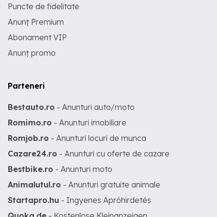
Puncte de fidelitate
Anunț Premium
Abonament VIP
Anunț promo
Parteneri
Bestauto.ro
- Anunturi auto/moto
Romimo.ro
- Anunturi imobiliare
Romjob.ro
- Anunturi locuri de munca
Cazare24.ro
- Anunturi cu oferte de cazare
Bestbike.ro
- Anunturi moto
Animalutul.ro
- Anunturi gratuite animale
Startapro.hu
- Ingyenes Apróhirdetés
Quoka.de
- Kostenlose Kleinanzeigen