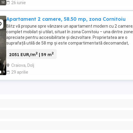
12
26 iunie
Apartament 2 camere, 58.50 mp, zona Cornitoiu
Blitz vă propune spre vânzare un apartament modern cu 2 camere
complet mobilat și utilat, situat în zona Cornitoiu – una dintre zone
apreciate pentru accesibilitate și dezvoltare. Proprietatea are o
suprafață utilă de 58 mp și este compartimentată decomandat,
oferind un plus de confort și intimitate. ...
2
2
2051 EUR/m
| 59 m
Craiova, Dolj
9
29 aprilie