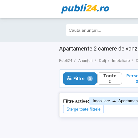
publi
24
.ro
Toate
Perso
Filtre
5
2
0
Apartamente 2 camere de vanzare
Publi24
Anunțuri
Dolj
Imobiliare
D
Toate
Pers
Filtre
5
2
→
Filtre active:
Imobiliare
Apartamen
Șterge toate filtrele