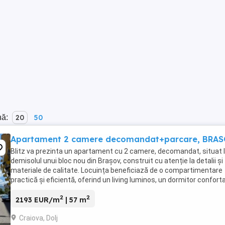
nă:
20
50
Apartament 2 camere decomandat+parcare, BRA
Blitz va prezinta un apartament cu 2 camere, decomandat, situat 
demisolul unui bloc nou din Brașov, construit cu atenție la detalii și
materiale de calitate. Locuința beneficiază de o compartimentare
practică și eficientă, oferind un living luminos, un dormitor conforta
o bucătărie, o baie modernă ...
2
2
2193 EUR/m
| 57 m
Craiova, Dolj