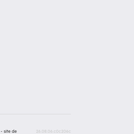
 -
site de
26.08.06.c0c206c