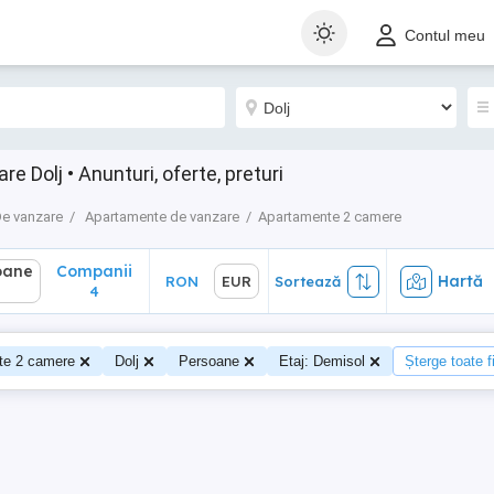
ane
Companii
Hartă
RON
EUR
Sortează
Contul meu
4
 Dolj • Anunturi, oferte, preturi
e vanzare
Apartamente de vanzare
Apartamente 2 camere
oane
Companii
Hartă
RON
EUR
Sortează
4
te 2 camere
Dolj
Persoane
Etaj: Demisol
Șterge toate fi