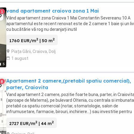
vand apartament craiova zona 1 Mai
1
Vând apartament zona Craiova 1 Mai Constantin Severeanu 10 A
apartamentul este recent renovat este de 2 camere 1 baie și un liv
cu bucătărie vă rog nu deranjați inutil
2
2
1760 EUR/m
| 50 m
Piața Gării, Craiova, Dolj
1 august
5
Apartament 2 camere,(pretabil spatiu comercial),
8
parter, Craiovita
Vand apartament 2 camere, pozitie foarte buna, parter, in Craiovit
(aproape de Materna), pe bulevard Oltenia, cu centrala si imbunatat
pretabil ca spatiu comercial (notar, stomatologie, salon de
infrumusetare, farmacie, birouri, inchiriere...) sau investitie pentru
chirie, cu spatiu de depozitare ...
2
2
2727 EUR/m
| 44 m