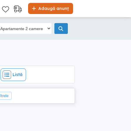
Listă
Adaugă anunț
Listă
ltrele