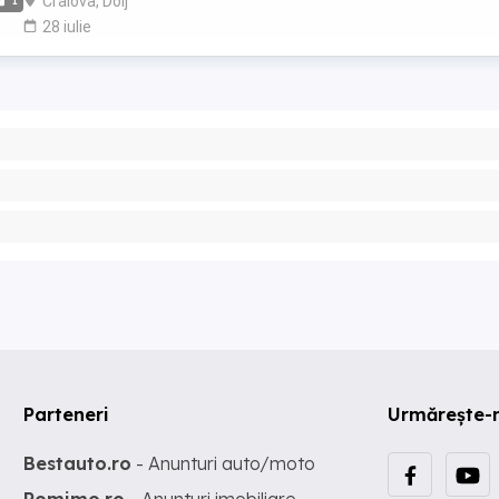
Craiova, Dolj
1
28 iulie
Parteneri
Urmărește-
Bestauto.ro
- Anunturi auto/moto
Romimo.ro
- Anunturi imobiliare