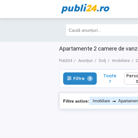
publi
24
.ro
Toate
Perso
Filtre
4
7
3
Apartamente 2 camere de vanzare
Publi24
Anunțuri
Dolj
Imobiliare
D
Toate
Pers
Filtre
4
7
3
→
Filtre active:
Imobiliare
Apartamen