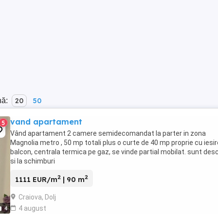
nă:
20
50
vand apartament
5
Vând apartament 2 camere semidecomandat la parter in zona
Magnolia metro , 50 mp totali plus o curte de 40 mp proprie cu iesir
balcon, centrala termica pe gaz, se vinde partial mobilat. sunt des
si la schimburi
2
2
1111 EUR/m
| 90 m
Craiova, Dolj
4 august
4