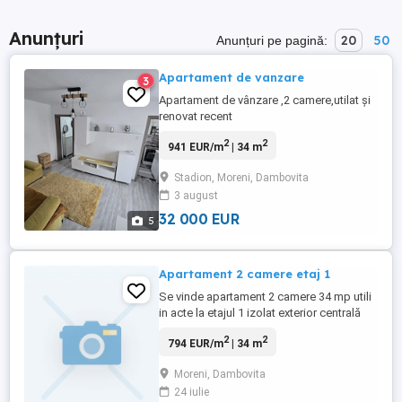
Anunțuri
20
50
Anunțuri pe pagină:
Apartament de vanzare
3
Apartament de vânzare ,2 camere,utilat și
renovat recent
2
2
941 EUR/m
| 34 m
Stadion, Moreni, Dambovita
3 august
32 000 EUR
5
Apartament 2 camere etaj 1
Se vinde apartament 2 camere 34 mp utili
in acte la etajul 1 izolat exterior centrală
termică o zona foarte liniștită pe Jupiter
2
2
794 EUR/m
| 34 m
Moreni in apropierea stadionului Flacăra
Moreni.Blocul este fără probleme și vecini
Moreni, Dambovita
conflictivi este construit din beton armat
24 iulie
monolit cele mai sigure și rezistente