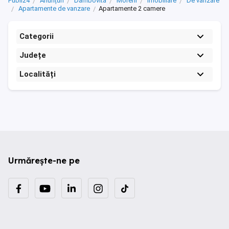
Publi24
Anunțuri
Dambovita
Moreni
Imobiliare
De vanzare
Apartamente de vanzare
Apartamente 2 camere
Categorii
Județe
Localități
Urmărește-ne pe