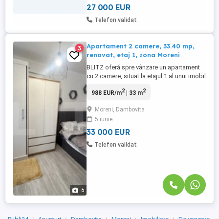
construcții ...
27 000 EUR
Telefon validat
Apartament 2 camere, 33.40 mp,
3
renovat, etaj 1, zona Moreni
BLITZ oferă spre vânzare un apartament
cu 2 camere, situat la etajul 1 al unui imobil
din Moreni, într-o zonă apreciată, aproape
2
2
988 EUR/m
| 33 m
de stadion, magazine și alte puncte de
interes. Locuința are o suprafață utilă de
Moreni, Dambovita
33 mp și se remarcă prin aspectul îngrijit
5 iunie
și renovările realizate, oferind un spațiu
confortabil ...
33 000 EUR
Telefon validat
6