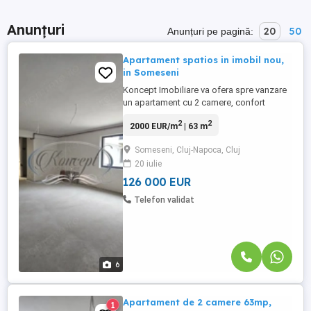
Anunțuri
20
50
Anunțuri pe pagină:
Apartament spatios in imobil nou,
in Someseni
Koncept Imobiliare va ofera spre vanzare
un apartament cu 2 camere, confort
sporit, situat in cartierul Someseni, intr-un
2
2
2000 EUR/m
| 63 m
imobil nou cu regim redus de inaltime,
finalizat in anul 2022. Cladirea dispune de
Someseni, Cluj-Napoca, Cluj
doar 3 etaje si un total de 17 apartamente,
20 iulie
oferind o comunitate restransa si linistita,
ideala ...
126 000 EUR
Telefon validat
6
Apartament de 2 camere 63mp,
1