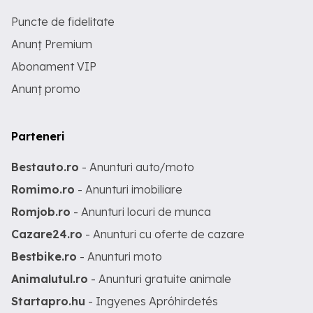
Puncte de fidelitate
Anunț Premium
Abonament VIP
Anunț promo
Parteneri
Bestauto.ro
- Anunturi auto/moto
Romimo.ro
- Anunturi imobiliare
Romjob.ro
- Anunturi locuri de munca
Cazare24.ro
- Anunturi cu oferte de cazare
Bestbike.ro
- Anunturi moto
Animalutul.ro
- Anunturi gratuite animale
Startapro.hu
- Ingyenes Apróhirdetés