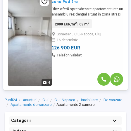
zona Pod Ira
Blitz oferă spre vânzare apartament intr-un
ansamblu rezidențial situat în zona strazii
Traian Vuia din Cluj-Napoca, cu acces
2
2
2000 EUR/m
| 63 m
privat securizat prin barieră.
Apartamentele disponibile se vând la
Someseni, Cluj-Napoca, Cluj
stadiul de semifinisat, oferindu-le viitorilor
16 decembrie
proprietari posibilitatea de a-și
personaliza locuințele conform ...
126 900 EUR
Telefon validat
4
Publi24
Anunțuri
Cluj
Cluj-Napoca
Imobiliare
De vanzare
Apartamente de vanzare
Apartamente 2 camere
Categorii