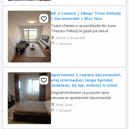
este 2000.Are centrala termica ...
AP. 2 Camere / 58mp/ Titan-Pallady
/ Decomandat / Bloc Nou
Toate ofertele si ansamblurile din zona
Theodor Pallady le gasiti pe site-ul
prestige-rezidential.ro DIRECT
Sector 3, Bucuresti
DEZVOLTATOR - COMISION 0% Tip
1 ianuarie
proprietate - Apartament 2 camere
decomandat Tip imobil - P+3 etaje
Suprafata - 54mp + 4mp balcon = total
58mp Pozitionare: zona Titan-Pallady
Facilitati in apropiere: -Ikea, ...
Apartament 2 camere decomandat,
etaj intermediar, langa Spitalul
Judetean, 64 mp, mobilat si utilat
Original Imobiliare va propune spre
vanzare un apartament decomandat
confort 1 compus din: 2 camere, bucatarie
Arad, Arad
spatioasa, baie, balcon inchis in
1 ianuarie
termopan, hol, situat la un etaj intermediar
in zona centrala, aproape de Spitalul
Judetean, mobilat si utilat, geamuri
termopan, parchet, faianta, gresie, ...