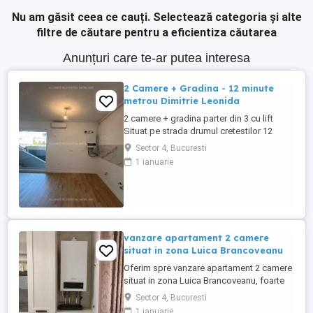
Nu am găsit ceea ce cauți.
Selectează categoria și alte
filtre de căutare pentru a eficientiza căutarea
Anunțuri care te-ar putea interesa
2 Camere + Gradina - 12 minute
metrou Dimitrie Leonida
2 camere + gradina parter din 3 cu lift
Situat pe strada drumul cretestilor 12
minute de mers pe jos fata de metrou
Sector 4, Bucuresti
Dimitrie Leonida 51 mp si 34mp de curte
1 ianuarie
Încălzire prin pardoseală Aer condiționat
inclus Acte gata mutare imediată! Pret
121.950eur 0729 -233 - 211 disponibil si
pe whatsapp ...
vanzare apartament 2 camere
situat in zona Luica Brancoveanu
Oferim spre vanzare apartament 2 camere
situat in zona Luica Brancoveanu, foarte
aproape de intersectia strazilor
Sector 4, Bucuresti
Pogoanele cu strada Orastie, Sector 4,
1 ianuarie