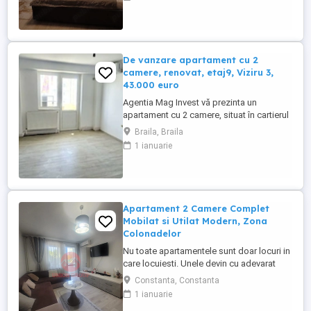
termopan, hol, situat la un etaj intermediar
in zona centrala, aproape de Spitalul
Judetean, mobilat si utilat, geamuri
termopan, parchet, faianta, gresie, ...
De vanzare apartament cu 2
camere, renovat, etaj9, Viziru 3,
43.000 euro
Agentia Mag Invest vă prezinta un
apartament cu 2 camere, situat în cartierul
Viziru 3, pe Aleea Cocorilor, o zonă liniștită
Braila, Braila
și bine conectată la toate facilitățile de
1 ianuarie
care aveți nevoie. Cu o suprafață de 39
mp, apartamentul este renovat, oferind un
spațiu primitor și funcțional, ideal atât
pentru o ...
Apartament 2 Camere Complet
Mobilat si Utilat Modern, Zona
Colonadelor
Nu toate apartamentele sunt doar locuri in
care locuiesti. Unele devin cu adevarat
acasa din prima clipa. Acesta este unul
Constanta, Constanta
dintre ele. Va prezentam spre vanzare un
1 ianuarie
apartament de 2 camere, complet renovat,