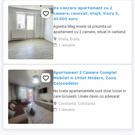
De vanzare apartament cu 2
camere, renovat, etaj9, Viziru 3,
43.000 euro
Agentia Mag Invest vă prezinta un
apartament cu 2 camere, situat în cartierul
Viziru 3, pe Aleea Cocorilor, o zonă liniștită
Braila, Braila
și bine conectată la toate facilitățile de
1 ianuarie
care aveți nevoie. Cu o suprafață de 39
mp, apartamentul este renovat, oferind un
spațiu primitor și funcțional, ideal atât
pentru o ...
Apartament 2 Camere Complet
Mobilat si Utilat Modern, Zona
Colonadelor
Nu toate apartamentele sunt doar locuri in
care locuiesti. Unele devin cu adevarat
acasa din prima clipa. Acesta este unul
Constanta, Constanta
dintre ele. Va prezentam spre vanzare un
1 ianuarie
apartament de 2 camere, complet renovat,
mobilat si utilat modern, pregatit pentru
cei care isi doresc confort, eleganta si
liniste, fara ...