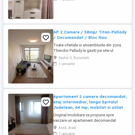
Bucuresti.Suprafata totala a
apartamentului este de 52.5 mp.Este situat
la etajul 5 9,anul de constructie al blocului
este 2000.Are centrala termica ...
AP. 2 Camere / 58mp/ Titan-Pallady
/ Decomandat / Bloc Nou
Toate ofertele si ansamblurile din zona
Theodor Pallady le gasiti pe site-ul
prestige-rezidential.ro DIRECT
Sector 3, Bucuresti
DEZVOLTATOR - COMISION 0% Tip
1 ianuarie
proprietate - Apartament 2 camere
decomandat Tip imobil - P+3 etaje
Suprafata - 54mp + 4mp balcon = total
58mp Pozitionare: zona Titan-Pallady
Facilitati in apropiere: -Ikea, ...
Apartament 2 camere decomandat,
etaj intermediar, langa Spitalul
Judetean, 64 mp, mobilat si utilat
Original Imobiliare va propune spre
vanzare un apartament decomandat
confort 1 compus din: 2 camere, bucatarie
Arad, Arad
spatioasa, baie, balcon inchis in
1 ianuarie