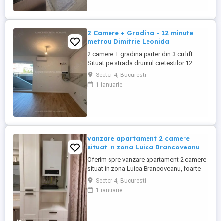
mobilat si utilat modern, pregatit pentru
cei care isi doresc confort, eleganta si
liniste, fara ...
2 Camere + Gradina - 12 minute
metrou Dimitrie Leonida
2 camere + gradina parter din 3 cu lift
Situat pe strada drumul cretestilor 12
minute de mers pe jos fata de metrou
Sector 4, Bucuresti
Dimitrie Leonida 51 mp si 34mp de curte
1 ianuarie
Încălzire prin pardoseală Aer condiționat
inclus Acte gata mutare imediată! Pret
121.950eur 0729 -233 - 211 disponibil si
pe whatsapp ...
vanzare apartament 2 camere
situat in zona Luica Brancoveanu
Oferim spre vanzare apartament 2 camere
situat in zona Luica Brancoveanu, foarte
aproape de intersectia strazilor
Sector 4, Bucuresti
Pogoanele cu strada Orastie, Sector 4,
1 ianuarie
Bucuresti.Suprafata totala a
apartamentului este de 52.5 mp.Este situat
la etajul 5 9,anul de constructie al blocului