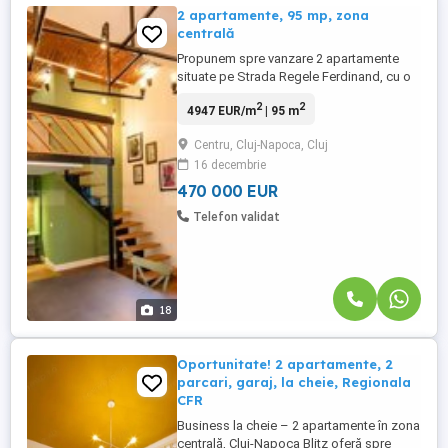
2 apartamente, 95 mp, zona
centrală
Propunem spre vanzare 2 apartamente
situate pe Strada Regele Ferdinand, cu o
suprafata de 95 mp Sunt loclizate la un
2
2
4947 EUR/m
| 95 m
minut de Piata Muzeului si trei minute de
Piata Unirii. Apartamentele se afla la
Centru, Cluj-Napoca, Cluj
parterul unei cladiri cu curte interioara,
16 decembrie
oferind un acces facil si un cadru linistit.
Sunt complet renovate ...
470 000 EUR
Telefon validat
18
Oportunitate! 2 apartamente, 2
parcari, garaj, la cheie, Regionala
CFR
Business la cheie – 2 apartamente în zona
centrală, Cluj-Napoca Blitz oferă spre