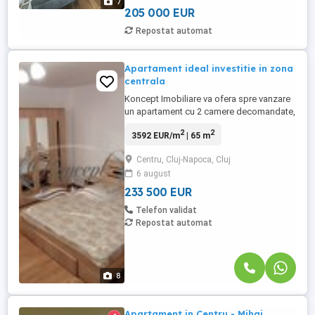
7
distanță similară. ...
205 000 EUR
Repostat automat
Apartament ideal investitie in zona
centrala
Koncept Imobiliare va ofera spre vanzare
un apartament cu 2 camere decomandate,
situat in zona centrala a orasului, in
2
2
3592 EUR/m
| 65 m
apropiere de Piata Mihai Viteazu si sediul
NTT Data. Amplasarea excelenta ofera
Centru, Cluj-Napoca, Cluj
acces rapid catre centrul istoric, mijloace
6 august
de transport in comun, institutii de
invatamant, centre de ...
233 500 EUR
Telefon validat
Repostat automat
8
Apartament in Centru - Mihai