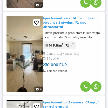
7
Apartament versatil: locuință sau
birou, pe 2 niveluri, 72 mp,
Ultracentral
Blitz va prezinta o propietate in suprafață
de aproximativ 72 mp utili, împărțită
eficient pe două niveluri (câte 36 mp
2
2
3194 EUR/m
| 72 m
fiecare), conectate prin scară interioară. În
prezent este utilizată ca spațiu de birou,
Centru, Cluj-Napoca, Cluj
însă configurația permite cu ușurință
30 aprilie
reconversia în spațiu rezidențial. Unul
dintre avantajele ...
230 000 EUR
Telefon validat
6
Apartament cu 2 camere, 63 mp., în
centrul orașului