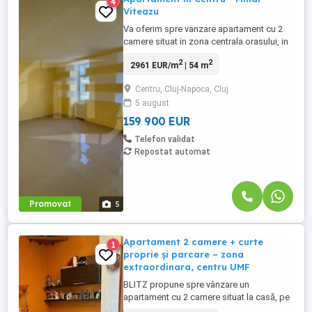
4
Viteazu
Va oferim spre vanzare apartament cu 2
camere situat in zona centrala orasului, in
Piata Mihai Viteazu. Caracteristici: - 2
2
2
2961 EUR/m
| 54 m
camere decomandate - bucatarie - baie -
parter - 54 mp - complet renovat -
Centru, Cluj-Napoca, Cluj
priveliste catre Somes. Facilitati zona:
5 august
Piata Mihai Viteazu, magazine, statie de
bus, parcuri, restaurante ...
159 900 EUR
Telefon validat
Repostat automat
Promovat
5
Apartament 2 camere + curte
1
proprie și parcare – zona
extraordinara, centru UMF
BLITZ propune spre vânzare un
apartament cu 2 camere situat la casă, pe
strada Victor Babeș, în imediata apropiere