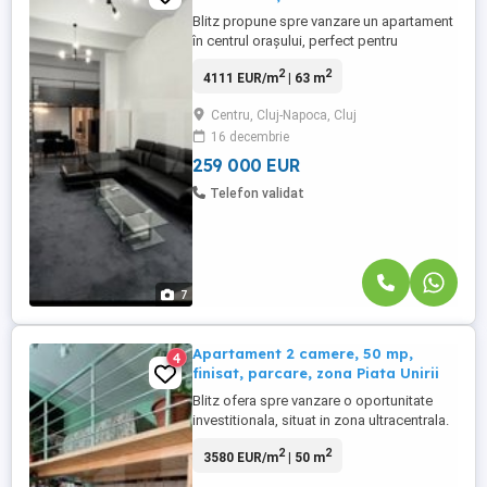
Blitz propune spre vanzare un apartament
în centrul orașului, perfect pentru
investiție, situat într-o clădire cu 5
2
2
4111 EUR/m
| 63 m
apartamente. Acest apartament oferă un
spațiu generos și funcțional, compus
Centru, Cluj-Napoca, Cluj
dintr-un dormitor, un living cu bucătărie
16 decembrie
deschisă, baie și cămară. Datorită înălțimii
pereților de 3,8 m, a ...
259 000 EUR
Telefon validat
7
Apartament 2 camere, 50 mp,
4
finisat, parcare, zona Piata Unirii
Blitz ofera spre vanzare o oportunitate
investitionala, situat in zona ultracentrala.
Acesta este pozitionat la parterul unui
2
2
3580 EUR/m
| 50 m
imobil compus din P + 1 + pod si dispune
de o suprafata utila de 50 mp.