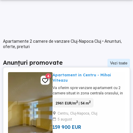
Apartamente 2 camere de vanzare Cluj-Napoca Cluj • Anunturi,
oferte, preturi
Anunțuri promovate
Vezi toate
Apartament in Centru - Mihai
4
Viteazu
Va oferim spre vanzare apartament cu 2
camere situat in zona centrala orasului, in
Piata Mihai Viteazu. Caracteristici: - 2
2
2
2961 EUR/m
| 54 m
camere decomandate - bucatarie - baie -
parter - 54 mp - complet renovat -
Centru, Cluj-Napoca, Cluj
priveliste catre Somes. Facilitati zona:
5 august
Piata Mihai Viteazu, magazine, statie de
bus, parcuri, restaurante ...
159 900 EUR