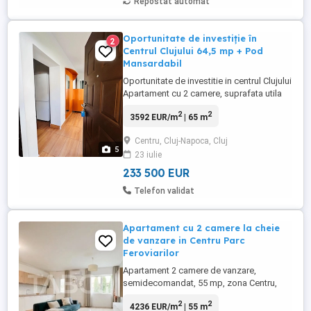
Repostat automat
Oportunitate de investiție în
2
Centrul Clujului 64,5 mp + Pod
Mansardabil
Oportunitate de investitie in centrul Clujului
Apartament cu 2 camere, suprafata utila
de 64,5 mp, situat intr-o zona centrala
2
2
3592 EUR/m
| 65 m
foarte cautata, la cativa pasi de Bosch
Engineering Center si la doar cateva
Centru, Cluj-Napoca, Cluj
minute de centrul istoric al orasului.
5
23 iulie
Proprietatea reprezinta o alegere
excelenta pentru investitorii ...
233 500 EUR
Telefon validat
Apartament cu 2 camere la cheie
de vanzare in Centru Parc
Feroviarilor
Apartament 2 camere de vanzare,
semidecomandat, 55 mp, zona Centru,
Cluj-Napoca. Parcarea subterana se
2
2
4236 EUR/m
| 55 m
achizitioneaza separat! TABOO Imobiliare