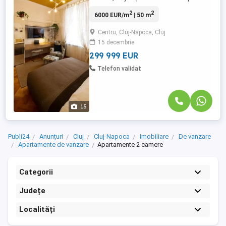
vânzare un pachet imobiliar unic, ideal
2
2
6000 EUR/m
| 50 m
pentru investiție în regim hotelier, format
din două apartamente situate în zona
Centru, Cluj-Napoca, Cluj
centrală a Clujului, pe un singur CF.
15 decembrie
Suprafață totală: 60 mp utili Destinație: în
prezent funcționează ...
299 999 EUR
Telefon validat
15
Publi24
Anunțuri
Cluj
Cluj-Napoca
Imobiliare
De vanzare
Apartamente de vanzare
Apartamente 2 camere
Categorii
Județe
Localități