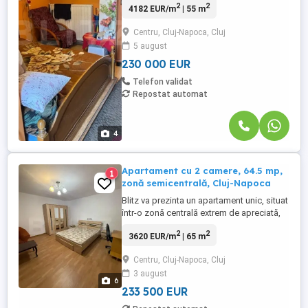
2
2
4182 EUR/m
| 55 m
a UMF – Facultatea de Medicină. Locație
excelentă, ideală pentru investiție –
Centru, Cluj-Napoca, Cluj
perfect pentru cabinete medicale, birouri
5 august
sau locuință personală. Apartamentul are
o suprafață utilă de ...
230 000 EUR
Telefon validat
Repostat automat
4
Apartament cu 2 camere, 64.5 mp,
1
zonă semicentrală, Cluj-Napoca
Blitz va prezinta un apartament unic, situat
într-o zonă centrală extrem de apreciată,
care oferă confort, intimitate și
2
2
3620 EUR/m
| 65 m
compartimentare excelentă. Cu o
suprafață de 64.5 mp, apartamentul este
Centru, Cluj-Napoca, Cluj
format din: - 2 camere spațioase și
3 august
luminoase, ideale pentru living și dormitor;
6
- 2 holuri generoase, care ...
233 500 EUR