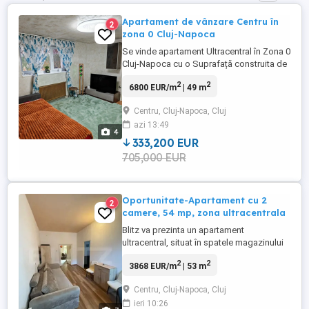
Apartament de vânzare Centru în
2
zona 0 Cluj-Napoca
Se vinde apartament Ultracentral în Zona 0
Cluj-Napoca cu o Suprafață construita de
49,03 ,renovata recent ultramodern. Prețul
2
2
6800 EUR/m
| 49 m
este de 6800 euro mp , preț usor
negociabil. Curte interioara cu porti
Centru, Cluj-Napoca, Cluj
actionate electric si camere de
azi 13:49
supraveghere, parcare in curte pentru
4
proprietari in limita locurilor ...
333,200 EUR
705,000 EUR
Oportunitate-Apartament cu 2
2
camere, 54 mp, zona ultracentrala
Blitz va prezinta un apartament
ultracentral, situat în spatele magazinului
Central, oferă acces rapid la cele mai
2
2
3868 EUR/m
| 53 m
importante atracții ale orașului. La doar 3
minute de mers pe jos se află Piața Unirii,
Centru, Cluj-Napoca, Cluj
cu Catedrala Sfântul Mihail și Monumentul
ieri 10:26
Matia Corvin, iar Muzeul de Artă este la o