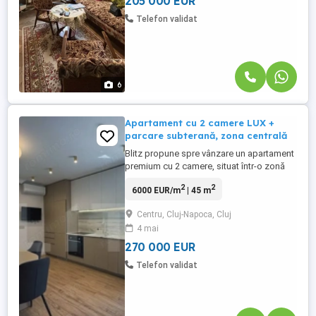
205 000 EUR
Telefon validat
6
Apartament cu 2 camere LUX +
parcare subterană, zona centrală
Blitz propune spre vânzare un apartament
premium cu 2 camere, situat într-o zonă
centrală, dar ferită de agitația urbană,
2
2
6000 EUR/m
| 45 m
ideal atât pentru locuire, cât și pentru
investiție. Proprietatea impresionează prin
Centru, Cluj-Napoca, Cluj
designul modern, finisajele de înaltă
4 mai
calitate și compartimentarea eficientă: 2
dormitoare, living ...
270 000 EUR
Telefon validat