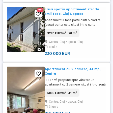
casa spatiu apartament strada
22
Emil Isac, Cluj Napoca
Apartamentul face parte dintr o cladire
(casa) parter este situat intr o curte
interioara sc =40mp su =70mp pret
2
2
3286 EUR/m
| 70 m
230000euro
Centru, Cluj-Napoca, Cluj
8 iulie
3
230 000 EUR
Apartament cu 2 camere, 41 mp,
Centru
BLITZ vă propune spre vânzare un
apartament cu 2 camere, situat într-o zonă
ultracentrală a municipiului Cluj-Napoca,
2
2
5000 EUR/m
| 41 m
între Casa de Cultură a Studenților și
strada Memorandumului. Apartamentul
Centru, Cluj-Napoca, Cluj
este semidecomandat, are o suprafață
3 iunie
utilă de 41 mp și beneficiază de o
poziționare excelentă, cu acces rapid ...