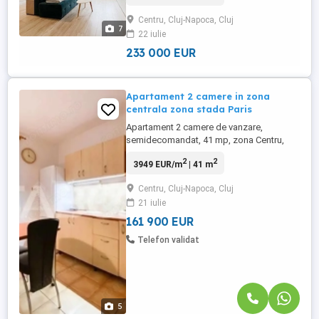
propune un apartament de vanzare cu 2
Centru, Cluj-Napoca, Cluj
camere, semidecomandat, situat in
7
22 iulie
localitatea Cluj-Napoca, zona Centru, aflat
la etajul P intr -un ...
233 000 EUR
Apartament 2 camere in zona
centrala zona stada Paris
Apartament 2 camere de vanzare,
semidecomandat, 41 mp, zona Centru,
Cluj-Napoca. TABOO Imobiliare propune
2
2
3949 EUR/m
| 41 m
un apartament de vanzare cu 2 camere,
semidecomandat, situat in localitatea Cluj-
Centru, Cluj-Napoca, Cluj
Napoca, zona Centru, aflat la etajul P intr -
21 iulie
un imobil tip bloc cu regim de inaltime pe
Parter + 3 ...
161 900 EUR
Telefon validat
5