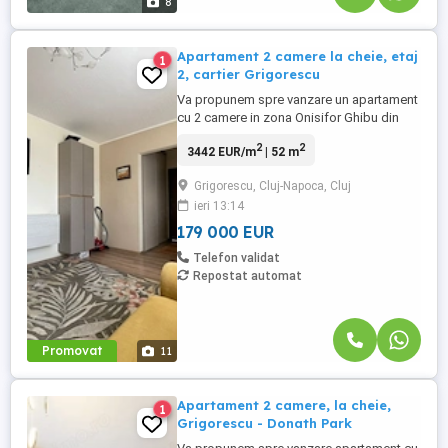
8
Apartament 2 camere la cheie, etaj
1
2, cartier Grigorescu
Va propunem spre vanzare un apartament
cu 2 camere in zona Onisifor Ghibu din
cartierul Grigorescu. Caracteristici: -1
2
2
3442 EUR/m
| 52 m
bucatarie -1 camera de zi -1 dormitor -1
baie -1 balcon
Grigorescu, Cluj-Napoca, Cluj
ieri 13:14
179 000 EUR
Telefon validat
Repostat automat
Promovat
11
Apartament 2 camere, la cheie,
1
Grigorescu - Donath Park