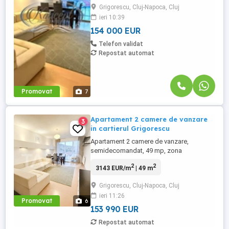
Grigorescu, Cluj-Napoca, Cluj
si dotat cu lift, beneficiind de o panorama
ieri 10:39
frumoasa si de lumina naturala pe tot
parcursul ...
154 000 EUR
Telefon validat
Repostat automat
Promovat
7
Apartament 2 camere de vanzare
3
in cartierul Grigorescu
Apartament 2 camere de vanzare,
semidecomandat, 49 mp, zona
Grigorescu, Cluj-Napoca. TABOO
2
2
3143 EUR/m
| 49 m
Imobiliare propune un apartament de
vanzare cu 2 camere, semidecomandat,
Grigorescu, Cluj-Napoca, Cluj
situat in localitatea Cluj-Napoca, zona
ieri 11:26
Grigorescu, aflat la etajul 6 intr -un imobil
Promovat
6
tip bloc cu regim de inaltime pe Parter ...
153 990 EUR
Repostat automat