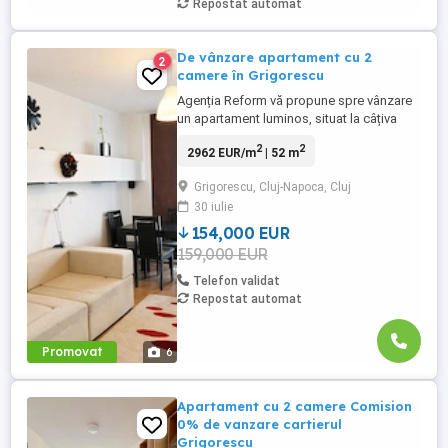
Repostat automat
De vânzare apartament cu 2
2
camere în Grigorescu
Agenția Reform vă propune spre vânzare
un apartament luminos, situat la câțiva
pași de malul Someșului, în imediata
2
2
2962 EUR/m
| 52 m
apropiere a promenadei și a pistei de
biciclete. Stația de autobuz se află la
Grigorescu, Cluj-Napoca, Cluj
aproximativ 5 minute de mers pe jos,
30 iulie
oferind acces rapid către orice punct al
orașului. Zona este liniștită, ...
154,000 EUR
159,000 EUR
Telefon validat
Repostat automat
Promovat
6
Apartament cu 2 camere Comision
0% de vanzare cartierul
Grigorescu