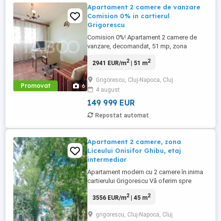
Apartament 2 camere de vanzare
Comision 0% in cartierul
Grigorescu
Comision 0%! Apartament 2 camere de
vanzare, decomandat, 51 mp, zona
Grigorescu, Cluj-Napoca. TABOO
2
2
2941 EUR/m
| 51 m
Imobiliare propune un apartament de
vanzare cu 2 camere, decomandat, situat
Grigorescu, Cluj-Napoca, Cluj
in localitatea Cluj-Napoca, zona
Promovat
6
4 august
Grigorescu, aflat la etajul 5 intr -un imobil
tip bloc ...
149 999 EUR
Repostat automat
Apartament 2 camere, zona
Liceului Onisifor Ghibu, etaj
intermediar
Apartament modern cu 2 camere în inima
cartierului Grigorescu Vă oferim spre
vânzare un apartament deosebit, situat
2
2
3556 EUR/m
| 45 m
într-o zona apreciata și căutata a
cartierului Grigorescu, o locație liniștită și
grigorescu, Cluj-Napoca, Cluj
verde, retrasă de la aglomerația urbană,