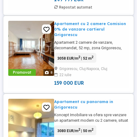
Repostat automat
Apartament cu 2 camere Comision
0% de vanzare cartierul
Grigorescu
Apartament 2 camere de vanzare,
decomandat, 52 mp, zona Grigorescu,
Cluj-Napoca. Comision 0%! Avantaje
2
2
3058 EUR/m
| 52 m
majore ale acestui apartament: -
camere decomandate; - bloc izolat termic;
Grigorescu, Cluj-Napoca, Cluj
TABOO Imobiliare propune un apartament
Promovat
8
22 iulie
de vanzare cu 2 camere, decomandat,
situat ...
159 000 EUR
Apartament cu panorama in
Grigorescu
Koncept Imobiliare va ofera spre vanzare
un apartament modern cu 2 camere, situat
pe strada Donath, in cartierul Grigorescu.
2
2
3080 EUR/m
| 50 m
Proprietatea este amplasata la etajul 6 al
unui imobil cu 10 niveluri, reabilitat termic