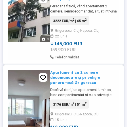
Persoană fizică, vând apartament 2
camere, semidecomandat, situat într-una
din cele mai apreciate zone din Cluj
2
2
3222 EUR/m
| 45 m
Napoca - cartierul Grigorescu - cu liniștea
și siguranța pe care le oferă, cu parcurile
Grigorescu, Cluj-Napoca, Cluj
și zonele sale verzi ideale pentru relaxare
22 iunie
în weekend sau după o zi de muncă, cu
8
calitatea deosebită ...
145,000 EUR
159,900 EUR
Telefon validat
Apartament cu 2 camere
decomandate și priveliște
panoramică Grigorescu
Dacă vă doriți un apartament luminos,
bine compartimentat și cu o priveliște
panoramică, această proprietate merită
2
2
3176 EUR/m
| 51 m
văzută! Zona Coloane Grigorescu Etaj 7
din 8 51,51 mp utili 2 camere
Grigorescu, Cluj-Napoca, Cluj
decomandate Balcon cu vedere
15 iunie
panoramică spre oraș și munți
Apartamentul este compartimentat practic