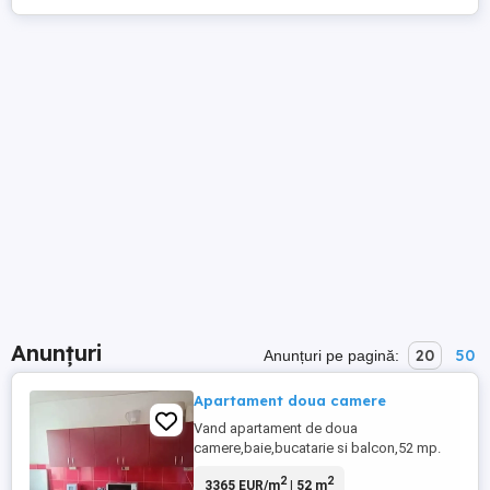
Anunțuri
20
50
Anunțuri pe pagină:
Apartament doua camere
Vand apartament de doua
camere,baie,bucatarie si balcon,52 mp.
Apartamentul este situat in cartierul
2
2
3365 EUR/m
| 52 m
Grigorescu,pe strada Donath la etajul 9