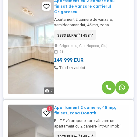
Apartament cu 2 camere nou
finisat de vanzare cartierul
Grigorescu
Apartament 2 camere de vanzare,
semidecomandat, 45 mp, zona
Grigorescu, Cluj-Napoca. Avantaje majore
2
2
3333 EUR/m
| 45 m
ale acestui apartament: TABOO Imobiliare
propune un apartament de vanzare cu 2
Grigorescu, Cluj-Napoca, Cluj
camere, semidecomandat, situat in
21 iulie
localitatea Cluj-Napoca, zona Grigorescu,
aflat la etajul 4 intr -un imobil tip bloc ...
149 999 EUR
Telefon validat
7
Apartament 2 camere, 45 mp,
1
finisat, zona Donath
BLITZ vă propune spre vânzare un
apartament cu 2 camere, într-un imobil
nou, ideal atât pentru locuit, cât și pentru
2
2
2075 EUR/m
| 45 m