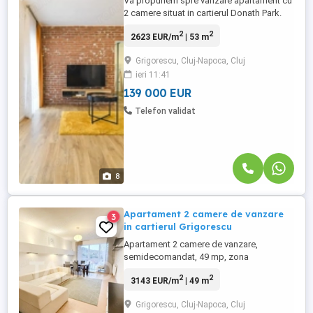
Va propunem spre vanzare apartament cu
2 camere situat in cartierul Donath Park.
Caracteristici: -1 bucatarie cu living open
2
2
2623 EUR/m
| 53 m
space -1 dormitor -1 baie cu geam -1
balcon de 8 mp Dispune de un loc de
Grigorescu, Cluj-Napoca, Cluj
parcare fara cf. Ideal pentru locuinta
ieri 11:41
proprie sau investitie
139 000 EUR
Telefon validat
8
Apartament 2 camere de vanzare
3
in cartierul Grigorescu
Apartament 2 camere de vanzare,
semidecomandat, 49 mp, zona
Grigorescu, Cluj-Napoca. TABOO
2
2
3143 EUR/m
| 49 m
Imobiliare propune un apartament de
vanzare cu 2 camere, semidecomandat,
Grigorescu, Cluj-Napoca, Cluj
situat in localitatea Cluj-Napoca, zona