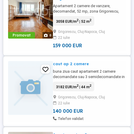
Apartament 2 camere de vanzare,
decomandat, 52 mp, zona Grigorescu,
Cluj-Napoca. Comision 0%! Avantaje
2
2
3058 EUR/m
| 52 m
majore ale acestui apartament: -
camere decomandate; - bloc izolat termic;
Grigorescu, Cluj-Napoca, Cluj
TABOO Imobiliare propune un apartament
Promovat
8
22 iulie
de vanzare cu 2 camere, decomandat,
situat ...
159 000 EUR
caut ap 2 camere
buna ziua caut apartament 2 camere
decomandate sau 3 semidecomandate in
Manastur sau Grigorescu . buget maxim
2
2
3182 EUR/m
| 44 m
140000 pt cel de 3camere finisat
mulțumesc
Grigorescu, Cluj-Napoca, Cluj
22 iulie
140 000 EUR
Telefon validat