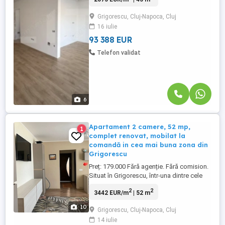
investiție, cu termen de finalizare în august
2026. Apartamentul are o suprafață utilă
Grigorescu, Cluj-Napoca, Cluj
de 45 mp și este compartimentat
16 iulie
semidecomandat: living cu bucătărie
open-space, dormitor, baie cu ...
93 388 EUR
Telefon validat
6
Apartament 2 camere, 52 mp,
1
complet renovat, mobilat la
comandă in cea mai buna zona din
Grigorescu
Preț: 179.000 Fără agenție. Fără comision.
Situat în Grigorescu, într-una dintre cele
mai apreciate zone de blocuri din Cluj,
2
2
3442 EUR/m
| 52 m
apartamentul se află pe o stradă liniștită,
retrasă de la traficul principal, oferind
10
Grigorescu, Cluj-Napoca, Cluj
confort, intimitate și acces rapid către
14 iulie
toate facilitățile importante. Detalii