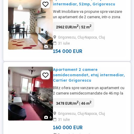
intermediar, 52mp, Grigorescu
Welt Imobiliare va propune spre vanzare
un apartament de 2 camere, intr-o zona
linistita a cartierului Grigorescu. Suprafata
2
2
2962 EUR/m
| 52 m
utila la 52mp este compartimentata astfel:
- dormitor - living + bucatarie open space -
Grigorescu, Cluj-Napoca, Cluj
baie cu geam - hol - balcon inchis
31 iulie
Confortul termic se realizeaza prin
7
centrala termica ...
154 000 EUR
Apartament 2 camere
semidecomandat, etaj intermediar,
Cartier Grigorescu
Blitz ofera spre vanzare un apartament cu
2 camere semidecomandate de 46 mp la
etajul 9/10 intr-un imobil reabilitat termic,
2
2
3478 EUR/m
| 46 m
iar apartamentul are orientare sudica.
Apartamentul este compartimentat in felul
Grigorescu, Cluj-Napoca, Cluj
urmator : Hol, bucatarie, 2 camere, si o
6
31 iulie
baie. Se preda complet mobilat si utilat cu
geamuri ...
160 000 EUR