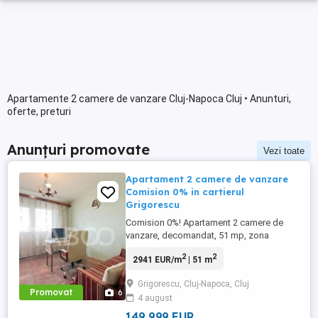
Apartamente 2 camere de vanzare Cluj-Napoca Cluj • Anunturi,
oferte, preturi
Anunțuri promovate
Vezi toate
Apartament 2 camere de vanzare
Comision 0% in cartierul
Grigorescu
Comision 0%! Apartament 2 camere de
vanzare, decomandat, 51 mp, zona
Grigorescu, Cluj-Napoca. TABOO
2
2
2941 EUR/m
| 51 m
Imobiliare propune un apartament de
vanzare cu 2 camere, decomandat, situat
Grigorescu, Cluj-Napoca, Cluj
in localitatea Cluj-Napoca, zona
Promovat
6
4 august
Grigorescu, aflat la etajul 5 intr -un imobil
tip bloc ...
149 999 EUR