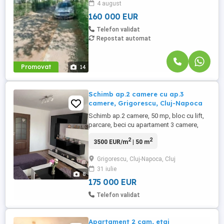
4 august
dar care beneficiază în același timp de
acces rapid către centrul ...
160 000 EUR
Telefon validat
Repostat automat
Promovat
14
Schimb ap.2 camere cu ap.3
camere, Grigorescu, Cluj-Napoca
Schimb ap.2 camere, 50 mp, bloc cu lift,
parcare, beci cu apartament 3 camere,
preferabil in Grigorescu, Cluj-Napoca. Ofer
2
2
3500 EUR/m
| 50 m
diferența de preț. Nu colaborez cu agenții
imobiliare
Grigorescu, Cluj-Napoca, Cluj
31 iulie
8
175 000 EUR
Telefon validat
Apartament 2 cam, etaj