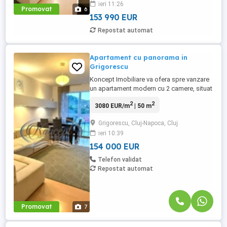
ieri 11:26
Grigorescu, aflat la etajul 6 intr -un imobil
Promovat
6
tip bloc cu regim de inaltime pe Parter ...
153 990 EUR
Repostat automat
Apartament cu panorama in
Grigorescu
Koncept Imobiliare va ofera spre vanzare
un apartament modern cu 2 camere, situat
pe strada Donath, in cartierul Grigorescu.
2
2
3080 EUR/m
| 50 m
Proprietatea este amplasata la etajul 6 al
unui imobil cu 10 niveluri, reabilitat termic
Grigorescu, Cluj-Napoca, Cluj
si dotat cu lift, beneficiind de o panorama
ieri 10:39
frumoasa si de lumina naturala pe tot
parcursul ...
154 000 EUR
Telefon validat
Repostat automat
Promovat
7