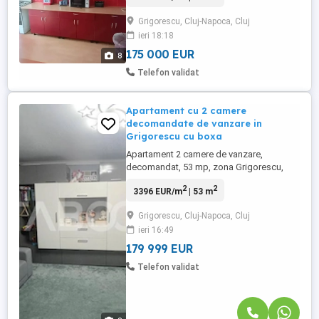
din 9.
Grigorescu, Cluj-Napoca, Cluj
ieri 18:18
175 000 EUR
8
Telefon validat
Apartament cu 2 camere
decomandate de vanzare in
Grigorescu cu boxa
Apartament 2 camere de vanzare,
decomandat, 53 mp, zona Grigorescu,
Cluj-Napoca. Avantaje majore ale acestui
2
2
3396 EUR/m
| 53 m
apartament: • Boxa la demisol; •
Uscatorie; ...
Grigorescu, Cluj-Napoca, Cluj
ieri 16:49
179 999 EUR
Telefon validat