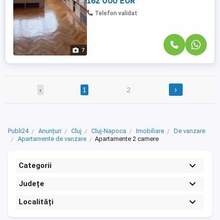
162 000 EUR
și oferă: Living ...
Telefon validat
7
›
‹
1
2
Publi24
Anunțuri
Cluj
Cluj-Napoca
Imobiliare
De vanzare
Apartamente de vanzare
Apartamente 2 camere
Categorii
Județe
Localități