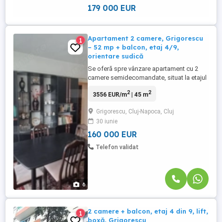
apartament: 2 ...
179 000 EUR
Apartament 2 camere, Grigorescu
1
– 52 mp + balcon, etaj 4/9,
orientare sudică
Se oferă spre vânzare apartament cu 2
camere semidecomandate, situat la etajul
4 din 9 al unui imobil izolat termic, dotat
2
2
3556 EUR/m
| 45 m
cu lift, într-una dintre cele mai apreciate
zone ale cartierului Grigorescu.
Grigorescu, Cluj-Napoca, Cluj
Apartamentul beneficiază de orientare
30 iunie
sudică, oferind lumină naturală pe tot
parcursul zilei, și are ...
160 000 EUR
Telefon validat
6
2 camere + balcon, etaj 4 din 9, lift,
1
boxă, Grigorescu