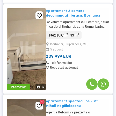
Apartament 2 camere,
decomandat, terasa, Borhanci
De vanzare apartament cu 2 camere, situat
in cartierul Borhanci, zona Romul Ladea
Caracteristicile apartamentului sunt
2
2
3962 EUR/m
| 53 m
urmatoarele: - Suprafata utila: 53 mp plus
o terasa cu suprafata de 19 mp -
Borhanci, Cluj-Napoca, Cluj
Compartimentare: Decomandat- 2 camere,
5 august
bucatarie cu living, baie si hol. - Etaj: parter
inalt ...
209 999 EUR
Telefon validat
Repostat automat
Promovat
12
Apartament spectaculos - str
1
Mihail Kogălniceanu
Agentia Reform vă prezentă o