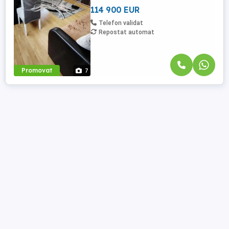
de 56,72 ...
114 900 EUR
Telefon validat
Repostat automat
Promovat
7