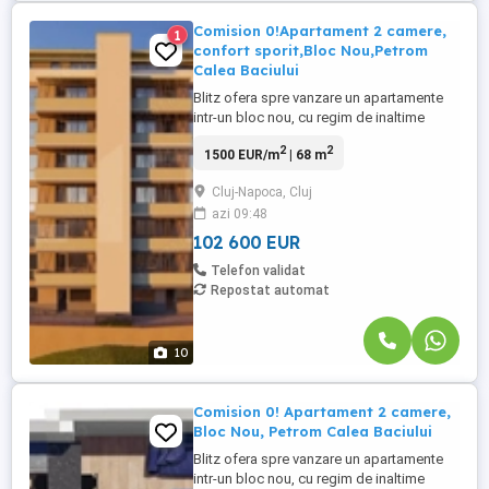
Comision 0!Apartament 2 camere,
1
confort sporit,Bloc Nou,Petrom
Calea Baciului
Blitz ofera spre vanzare un apartamente
intr-un bloc nou, cu regim de inaltime
optim, situat in zona Petrom – Calea
2
2
1500 EUR/m
| 68 m
Baciului, o zona aflata in plina dezvoltare,
cu acces rapid catre oras si toate
Cluj-Napoca, Cluj
facilitatile necesare in apropiere.
azi 09:48
Caracteristici generale: Constructie noua,
finalizata Izolatie exterioara ...
102 600 EUR
Telefon validat
Repostat automat
10
Comision 0! Apartament 2 camere,
Bloc Nou, Petrom Calea Baciului
Blitz ofera spre vanzare un apartamente
intr-un bloc nou, cu regim de inaltime