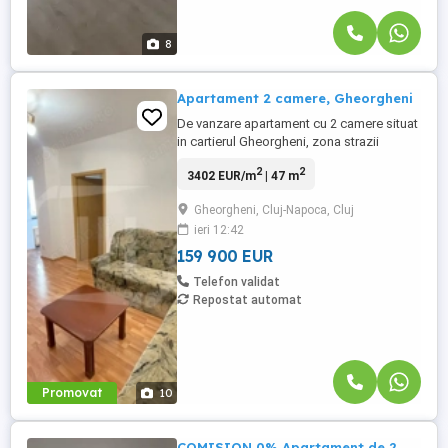
8
Apartament 2 camere, Gheorgheni
De vanzare apartament cu 2 camere situat
in cartierul Gheorgheni, zona strazii
Bistritei. Caracteristicile apartamentului
2
2
3402 EUR/m
| 47 m
sunt urmatoarele: - Suprafata utila: 47 mp
plus 1 balcon - Compartimentare:
Gheorgheni, Cluj-Napoca, Cluj
Semidecomandat- Dormitor, living open
ieri 12:42
space cu bucatarie, debara, dressing,
baie si hol. ...
159 900 EUR
Telefon validat
Repostat automat
Promovat
10
COMISION 0% Apartament de 2