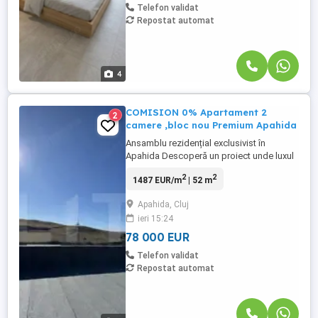
Telefon validat
Repostat automat
4
COMISION 0% Apartament 2
2
camere ,bloc nou Premium Apahida
Ansamblu rezidențial exclusivist în
Apahida Descoperă un proiect unde luxul
întâlnește funcționalitatea, oferind
2
2
1487 EUR/m
| 52 m
confort, rafinament și calitate în fiecare
detaliu. Detalii constructive Fațadă
Apahida, Cluj
ventilată modernă, cu durabilitate ridicată;
ieri 15:24
Case ale scării placate cu marmură;
Tâmplărie premium, ...
78 000 EUR
Telefon validat
Repostat automat