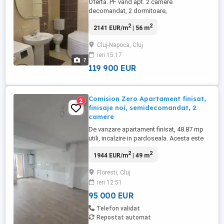
Oferta. PF vand apt. 2 camere
decomandat, 2 dormitoare,
living+bucatarie, camara, in Vila noua,
2
2
2141 EUR/m
| 56 m
parter jos la nivel de curte, 56 mp +balcon
4 mp, Cartier Intre Lacuri, str Dunarii.
Cluj-Napoca, Cluj
Superfinisat, mobilat, utilat, TV, combina
ieri 15:17
frigorifica, cuptor microunde, CT proprie,
7
geamuri termopan, contoarizat apa, ...
119 900 EUR
Comision Zero Apartament finisat,
2
finisaje noi, semidecomandat, 2
camere
De vanzare apartament finisat, 48.87 mp
utili, incalzire in pardoseala. Acesta este
amplasat intr-un bloc din caramida izolat
2
2
1944 EUR/m
| 49 m
termic la exterior, dispune de centrala
termica proprie, tamplarie PVC cu geam
Floresti, Cluj
termopan(Barrier), usa metalica la intrare
ieri 12:51
si este compus din: living cu bucatarie
open space, dormitor, ...
95 000 EUR
Telefon validat
Repostat automat