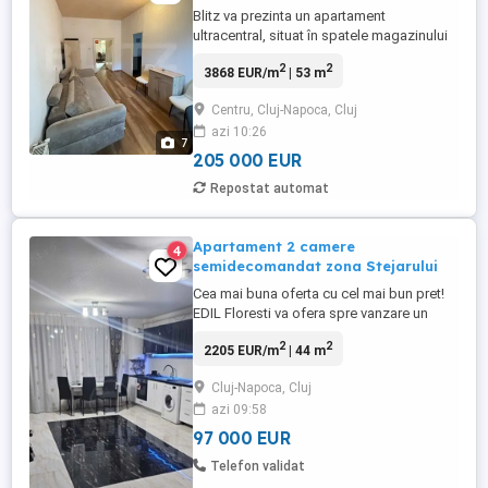
Blitz va prezinta un apartament
ultracentral, situat în spatele magazinului
Central, oferă acces rapid la cele mai
2
2
3868 EUR/m
| 53 m
importante atracții ale orașului. La doar 3
minute de mers pe jos se află Piața Unirii,
Centru, Cluj-Napoca, Cluj
cu Catedrala Sfântul Mihail și Monumentul
azi 10:26
Matia Corvin, iar Muzeul de Artă este la o
7
distanță similară. ...
205 000 EUR
Repostat automat
Apartament 2 camere
4
semidecomandat zona Stejarului
Cea mai buna oferta cu cel mai bun pret!
EDIL Floresti va ofera spre vanzare un
apartament cu 2 camere, situat la parter
2
2
2205 EUR/m
| 44 m
inalt din 3 etaje, in FLORESTI, zona
Stejarului. Suprafata acestuia este de 44
Cluj-Napoca, Cluj
mp. Apartamentul este confort 1
azi 09:58
semidecomandat si este dotat cu centrala
proprie, faianta moderna, gresie ...
97 000 EUR
Telefon validat