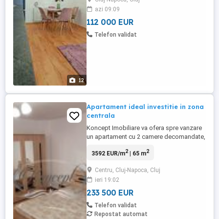
dotat cu centrala proprie, faianta
azi 09:09
moderna, gresie moderna, parchet
laminat. Acesta are loc de parcare. ...
112 000 EUR
Telefon validat
12
Apartament ideal investitie in zona
centrala
Koncept Imobiliare va ofera spre vanzare
un apartament cu 2 camere decomandate,
situat in zona centrala a orasului, in
2
2
3592 EUR/m
| 65 m
apropiere de Piata Mihai Viteazu si sediul
NTT Data. Amplasarea excelenta ofera
Centru, Cluj-Napoca, Cluj
acces rapid catre centrul istoric, mijloace
ieri 19:02
de transport in comun, institutii de
invatamant, centre de ...
233 500 EUR
Telefon validat
Repostat automat