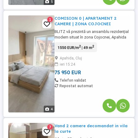
5
COMISION 0 | APARTAMENT 2
1
CAMERE | ZONA COJOCNEI
BLITZ vă prezintă un ansamblu rezidențial
modern situat în zona Cojocnei, Apahida
– un proiect atent conceput pentru cei
2
2
1550 EUR/m
| 49 m
care își doresc confort, eficiență
energetică și acces rapid către Cluj-
Apahida, Cluj
Napoca, fără agitația urbană specifică.
ieri 15:24
Ansamblul cuprinde 32 de apartamente,
configurate inteligent în variante ...
75 950 EUR
Telefon validat
Repostat automat
4
Vand 2 camere decomandat in vila
7
la curte