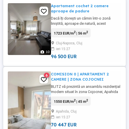
Apartament cochet 2 camere
aproape de padure
Dacă îți dorești un cămin într-o zonă
liniștită, aproape de natură, acest
apartament poate fi alegerea ideală. Situat
2
2
1723 EUR/m
| 56 m
pe Strada Stejarului, într-o zonă verde și
liniștită, în apropiere de pădure,
Cluj-Napoca, Cluj
apartamentul oferă echilibrul perfect între
ieri 15:27
confortul urban și relaxarea oferită de
10
natură. Locuința are ...
96 500 EUR
COMISION 0 | APARTAMENT 2
6
CAMERE | ZONA COJOCNEI
BLITZ vă prezintă un ansamblu rezidențial
modern situat în zona Cojocnei, Apahida
– un proiect atent conceput pentru cei
2
2
1550 EUR/m
| 45 m
care își doresc confort, eficiență
energetică și acces rapid către Cluj-
Apahida, Cluj
Napoca, fără agitația urbană specifică.
ieri 15:27
Ansamblul cuprinde 32 de apartamente,
configurate inteligent în variante ...
70 447 EUR