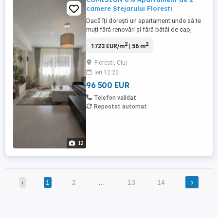
camere Stejarului Floresti
Dacă îți dorești un apartament unde să te
muți fără renovări și fără bătăi de cap,
merită să vezi această proprietate.
2
2
1723 EUR/m
| 56 m
Apartament de 2 camere, 56 mp, situat în
Florești zona Stejarului, într-un imobil
Floresti, Cluj
construit după 2012. Compartimentare
ieri 12:22
practică: living cu bucătărie, dormitor, baie
și hol. Se vinde ...
96 500 EUR
Telefon validat
Repostat automat
12
›
‹
1
2
…
13
14