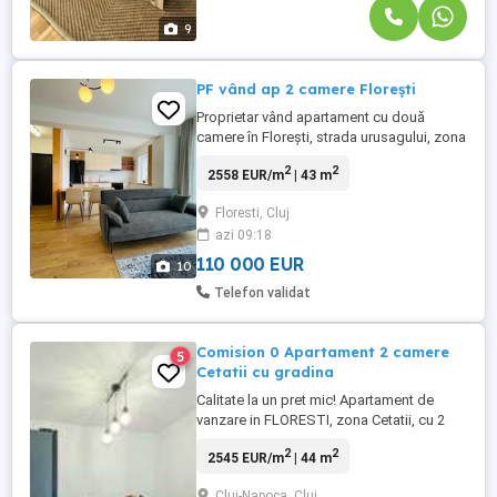
9
PF vând ap 2 camere Florești
Proprietar vând apartament cu două
camere în Florești, strada urusagului, zona
terra, cu o suprafață utilă de 43 mp, Se
2
2
2558 EUR/m
| 43 m
află la parter înalt, deasupra garajelor
subterane, într-un bloc nou, finalizat
Floresti, Cluj
recent, este orientat spre sud vest, nu a
azi 09:18
fost locuit niciodată, și compartimentat
astfel: living ...
110 000 EUR
10
Telefon validat
Comision 0 Apartament 2 camere
5
Cetatii cu gradina
Calitate la un pret mic! Apartament de
vanzare in FLORESTI, zona Cetatii, cu 2
camere, situat la parter din 3 etaje, avand
2
2
2545 EUR/m
| 44 m
o suprafata de 44 mp utili.Apartamentul
este confort 1 semidecomandat si este
Cluj-Napoca, Cluj