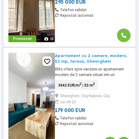
295 000 EUR
Telefon validat
Repostat automat
Promovat
13
Apartament cu 2 camere, modern,
52 mp, terasa, Gheorgheni
Blitz ofera spre vanzare un apartament
modern de 2 camere situat intr-un
ansamblu rezidential nou situat in cartierul
2
2
3442 EUR/m
| 52 m
Gheorgheni zona Sopor. Apartamentul are
o suprafata utila de 52 mp si terasa de 16
Gheorgheni, Cluj-Napoca, Cluj
mp si este compus din: hol, living cu
azi 09:20
bucatarie, baie, dormitor si terasa cu iesire
din living si dormitor ...
179 000 EUR
Telefon validat
Repostat automat