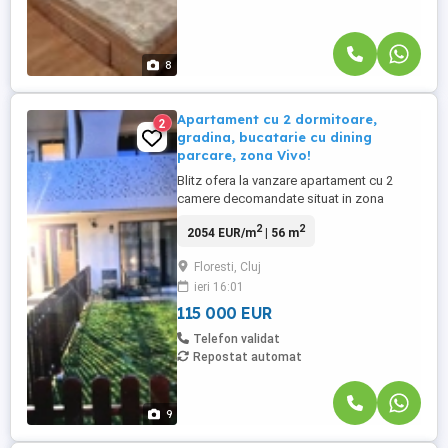
8
Apartament cu 2 dormitoare,
2
gradina, bucatarie cu dining
parcare, zona Vivo!
Blitz ofera la vanzare apartament cu 2
camere decomandate situat in zona
centrului comercial VIvo. Apartamentul
2
2
2054 EUR/m
| 56 m
este situat la parterul unui imobil cu 5
nivele, finalizat in anul 2019. Suprafata
Floresti, Cluj
utila este de 56 mp, compartimentarea
ieri 16:01
este decomandata si se prezinta astfel:
hol, dormitor, living, bucatarie ...
115 000 EUR
Telefon validat
Repostat automat
9