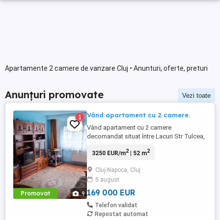
Apartamente 2 camere de vanzare Cluj • Anunturi, oferte, preturi
Anunțuri promovate
Vezi toate
Vând apartament cu 2 camere.
1
Vând apartament cu 2 camere
decomandat situat între Lacuri Str Tulcea,
aproape de Iulius mall și facultatea de
2
2
3250 EUR/m
| 52 m
științe economice. Ideal pt închiriere,
activitate comercială sau sediu de firmă,
Cluj-Napoca, Cluj
fiind situat la parter. Apartamentul se vinde
5 august
mobilat și utilat. Nu colaborez cu agențiile
care percep comision ...
169 000 EUR
Promovat
9
Telefon validat
Repostat automat