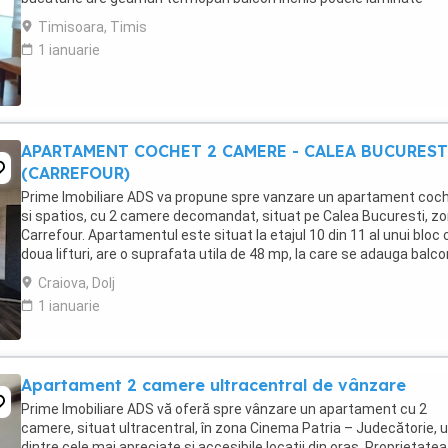
incalzire cu centrala proprie ...
Timisoara, Timis
1 ianuarie
APARTAMENT COCHET 2 CAMERE - CALEA BUCUREST
(CARREFOUR)
Prime Imobiliare ADS va propune spre vanzare un apartament coc
si spatios, cu 2 camere decomandat, situat pe Calea Bucuresti, z
Carrefour. Apartamentul este situat la etajul 10 din 11 al unui bloc 
doua lifturi, are o suprafata utila de 48 mp, la care se adauga balco
inchis, total 52 mp. Este ...
Craiova, Dolj
1 ianuarie
Apartament 2 camere ultracentral de vânzare
Prime Imobiliare ADS vă oferă spre vânzare un apartament cu 2
camere, situat ultracentral, în zona Cinema Patria – Judecătorie, 
dintre cele mai apreciate și accesibile locații din oraș. Proprietatea