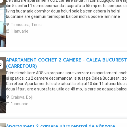
De vanzare apartament cu 2 camere situat in zona Lugojului la etaj
din 5 confort 1 semidecomandat suprafata 55 mp este compus din
living bucatarie dormitor doua holuri baie balcon debara in hol si
bucatarie are geamuri termopan balcon inchis podele laminate
incalzire cu centrala proprie ...
Timisoara, Timis
1 ianuarie
APARTAMENT COCHET 2 CAMERE - CALEA BUCUREST
(CARREFOUR)
Prime Imobiliare ADS va propune spre vanzare un apartament coc
si spatios, cu 2 camere decomandat, situat pe Calea Bucuresti, z
Carrefour. Apartamentul este situat la etajul 10 din 11 al unui bloc 
doua lifturi, are o suprafata utila de 48 mp, la care se adauga balco
inchis, total 52 mp. Este ...
Craiova, Dolj
1 ianuarie
Apartament 2 camere ultracentral de vânzare