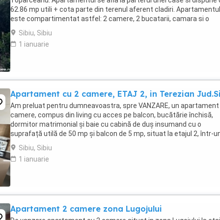
Toparceanu. Apartamentul se afla la parterul unei case si dispune
62.86 mp utili + cota parte din terenul aferent cladiri. Apartamentu
este compartimentat astfel: 2 camere, 2 bucatarii, camara si o
magazie. Se vinde la pretul de 51.999 ...
Sibiu, Sibiu
1 ianuarie
Apartament cu 2 camere, ETAJ 2, in Terezian Jud.S
Am preluat pentru dumneavoastra, spre VANZARE, un apartament 
camere, compus din living cu acces pe balcon, bucătărie închisă,
dormitor matrimonial și baie cu cabină de duș insumand cu o
suprafață utilă de 50 mp și balcon de 5 mp, situat la etajul 2, într-u
imobil dotat cu lift, în cartierul Terezian ...
Sibiu, Sibiu
1 ianuarie
Apartament 2 camere zona Lugojului