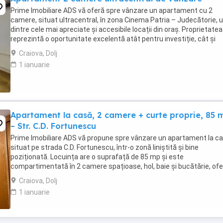
Prime Imobiliare ADS vă oferă spre vânzare un apartament cu 2
camere, situat ultracentral, în zona Cinema Patria – Judecătorie, 
dintre cele mai apreciate și accesibile locații din oraș. Proprietatea
reprezintă o oportunitate excelentă atât pentru investiție, cât și
pentru locuință personală, având ...
Craiova, Dolj
1 ianuarie
Apartament la casă, 2 camere + curte proprie, 85 
– Str. C.D. Fortunescu
Prime Imobiliare ADS vă propune spre vânzare un apartament la c
situat pe strada C.D. Fortunescu, într-o zonă liniștită și bine
poziționată. Locuința are o suprafață de 85 mp și este
compartimentată în 2 camere spațioase, hol, baie și bucătărie, ofe
un ambient confortabil și funcțional. Proprietatea ...
Craiova, Dolj
1 ianuarie