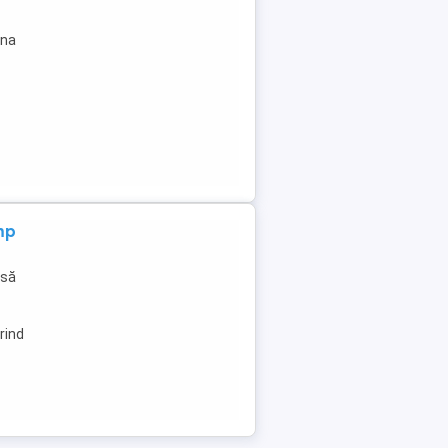
una
mp
asă
rind