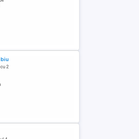
 de
l
ibiu
cu 2
n