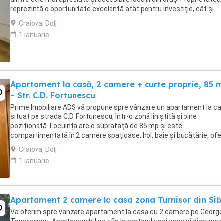
reprezintă o oportunitate excelentă atât pentru investiție, cât și
pentru locuință personală, având ...
Craiova, Dolj
1 ianuarie
Apartament la casă, 2 camere + curte proprie, 85 
– Str. C.D. Fortunescu
Prime Imobiliare ADS vă propune spre vânzare un apartament la c
situat pe strada C.D. Fortunescu, într-o zonă liniștită și bine
poziționată. Locuința are o suprafață de 85 mp și este
compartimentată în 2 camere spațioase, hol, baie și bucătărie, ofe
un ambient confortabil și funcțional. Proprietatea ...
Craiova, Dolj
1 ianuarie
Apartament 2 camere la casa zona Turnisor din Sib
Va oferim spre vanzare apartament la casa cu 2 camere pe Georg