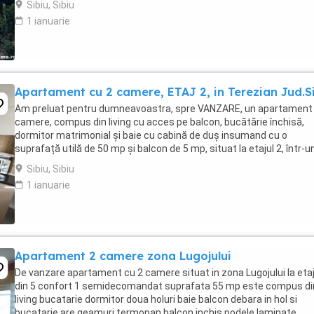
Sibiu, Sibiu
1 ianuarie
Apartament cu 2 camere, ETAJ 2, in Terezian Jud.S
Am preluat pentru dumneavoastra, spre VANZARE, un apartament 
camere, compus din living cu acces pe balcon, bucătărie închisă,
dormitor matrimonial și baie cu cabină de duș insumand cu o
suprafață utilă de 50 mp și balcon de 5 mp, situat la etajul 2, într-u
imobil dotat cu lift, în cartierul Terezian ...
Sibiu, Sibiu
1 ianuarie
Apartament 2 camere zona Lugojului
De vanzare apartament cu 2 camere situat in zona Lugojului la etaj
din 5 confort 1 semidecomandat suprafata 55 mp este compus din
living bucatarie dormitor doua holuri baie balcon debara in hol si
bucatarie are geamuri termopan balcon inchis podele laminate