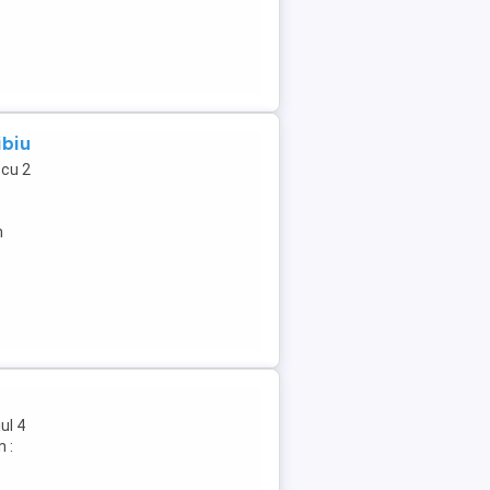
ibiu
cu 2
n
ul 4
 :