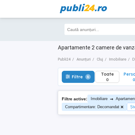
publi
24
.ro
Toate
Perso
Filtre
6
0
0
Apartamente 2 camere de vanzare
Publi24
Anunțuri
Cluj
Imobiliare
D
Toate
Pers
Filtre
6
0
→
Filtre active:
Imobiliare
Apartamen
Compartimentare: Decomandat
Ște