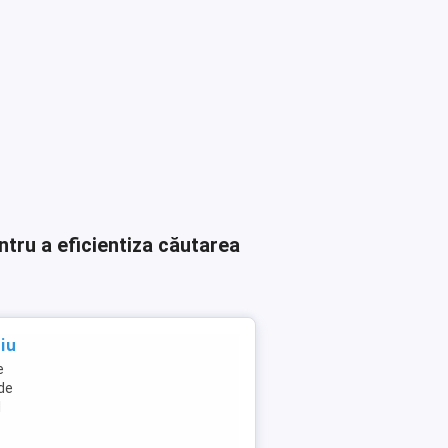
ntru a eficientiza căutarea
iu
e
 de
l