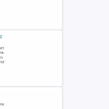
I
het
ona
cu
nul
una