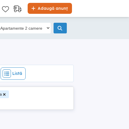
Listă
Adaugă anunț
Listă
ta