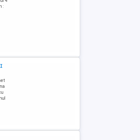
ul 4
 :
I
het
ona
cu
nul