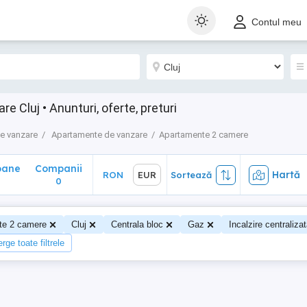
ane
Companii
Hartă
RON
EUR
Sortează
Contul meu
0
 Cluj • Anunturi, oferte, preturi
e vanzare
Apartamente de vanzare
Apartamente 2 camere
oane
Companii
Hartă
RON
EUR
Sortează
0
0
te 2 camere
Cluj
Centrala bloc
Gaz
Incalzire centraliza
rge toate filtrele