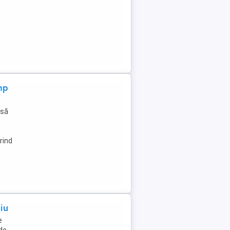
mp
asă
rind
iu
e