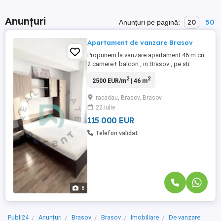
Anunțuri
20
50
Anunțuri pe pagină:
Apartament de vanzare Brasov
Propunem la vanzare apartament 46 m cu
2 camere+ balcon , in Brasov , pe str
Carpatilor, intr-un bloc modern construit in
2
2
2500 EUR/m
| 46 m
2015, dotat cu 2 lifturi , etaj 7 din 10.
Proprietatea se bucura de o priveliste
racadau, Brasov, Brasov
deosebita spre muntele Piatra Mare si
22 iulie
beneficiaza de lumina naturala pe tot
parcursul zilei. Locatia ...
115 000 EUR
Telefon validat
8
Publi24
Anunțuri
Brasov
Brasov
Imobiliare
De vanzare