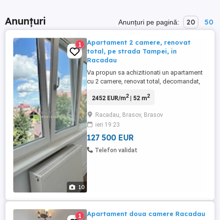
Anunțuri
20
50
Anunțuri pe pagină:
Apartament 2 camere, renovat
1
total, pe strada Tampei, in
Racadau
Va propun sa achizitionati un apartament
cu 2 camere, renovat total, decomandat,
situat in Racadau, intr-o zona dinamica,
2
2
2452 EUR/m
| 52 m
aproape de zona comerciala Magnolia.
Apartamentul este situat intr-un bloc tip
Racadau, Brasov, Brasov
vila, izolat termic, la etajul 3 din 4, cu
ieri 19:23
vedere pe 2 parti, befeficiind de lumina
soarelui pe toata ...
127 500 EUR
Telefon validat
10
Apartament doua camere Racadau
1