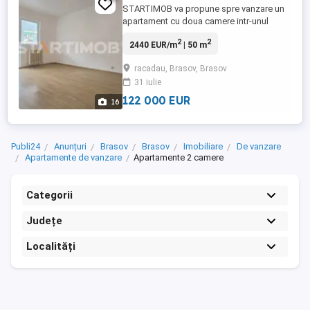
STARTIMOB va propune spre vanzare un
apartament cu doua camere intr-unul
dintre cele mai indragite cartiere ale
2
2
2440 EUR/m
| 50 m
Brasovului, Racadau. Apartamentul are o
structura decomandata, este amplasat pe
racadau, Brasov, Brasov
B-dul Valea Cetatii, la etajul 3 intr-un bloc
31 iulie
de 4 etaje cu pozitionare spre sud,
locuinta imbinand armonios ...
122 000 EUR
16
Publi24
Anunțuri
Brasov
Brasov
Imobiliare
De vanzare
Apartamente de vanzare
Apartamente 2 camere
Categorii
Județe
Localități