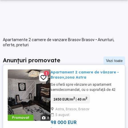
Apartamente 2 camere de vanzare Brasov Brasov • Anunturi,
oferte, preturi
Anunțuri promovate
Vezi toate
Apartament 2 camere de vânzare -
1
Brasov,zona Astra
Se oferă spre vânzare un apartament
semidecomandat, cu o suprafață de 42
mp, situat la parter, în cartierul Astra, o
2
2
2450 EUR/m
| 40 m
zonă liniștită și foarte bine conectată la
toate facilitățile necesare. Caracteristici: 2
Astra, Brasov, Brasov
camere semidecomandate Suprafață: 42
5 august
mp Parter Centrală termică proprie
Promovat
8
Geamuri termopan Ușă ...
98 000 EUR