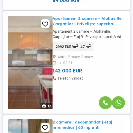
89 000 EUR
Apartament 2 camere – Alphaville,
Carpaților | Priveliște superba
Apartament 2 camere – Alphaville,
Carpaților – Etaj 9 | Priveliște superbă Vă
propun spre vânzare un apartament
2
2
2992 EUR/m
| 47 m
modern cu 2 camere, situat în complexul
rezidențial Alphaville, pe zona Carpaților,
Astra, Brasov, Brasov
la etajul 9 al unui imobil bine poziționat.
ieri 02:21
Locuința are o suprafață utilă de 47,46
mp, la care se adaugă ...
142 000 EUR
Telefon validat
16
2 camere | decomandat | etaj
intemediar | 60 mp utili