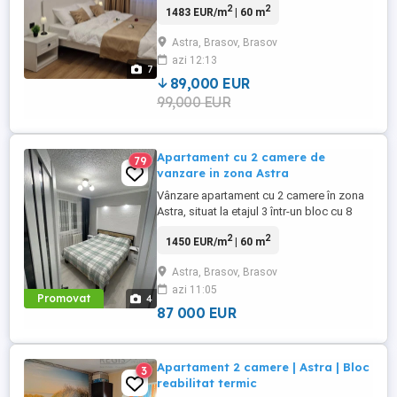
2
2
1483 EUR/m
| 60 m
niveluri. Locuința este cu un design
funcțional, include dormitor, living,
Astra, Brasov, Brasov
bucătărie separată şi baie, iar
azi 12:13
compartimentarea dezvoltată oferă
7
confort și spațiu util. Imobilul este bine ...
89,000 EUR
99,000 EUR
Apartament cu 2 camere de
79
vanzare in zona Astra
Vânzare apartament cu 2 camere în zona
Astra, situat la etajul 3 într-un bloc cu 8
niveluri. Locuința are o suprafață de 60 mp
2
2
1450 EUR/m
| 60 m
și este compartimentată cu living,
dormitor, bucătărie separată și baie. Zona
Astra, Brasov, Brasov
este bine deservită de mijloace de
azi 11:05
transport, magazine, școli și alte facilități
Promovat
4
urbane, oferind ...
87 000 EUR
Apartament 2 camere | Astra | Bloc
3
reabilitat termic