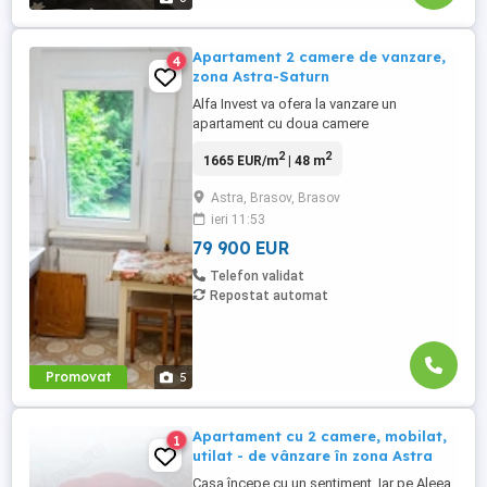
Apartament 2 camere de vanzare,
4
zona Astra-Saturn
Alfa Invest va ofera la vanzare un
apartament cu doua camere
semidecomandate si baie cu geam,
2
2
1665 EUR/m
| 48 m
suprafață utilă de 48 mp mai deține 2
debarale , vedere pe două părți. Ca
Astra, Brasov, Brasov
imbunatariti avem centrala termica,
ieri 11:53
termopane, parchet, usa metalica, izolatie
exterioara, gradina in fata geamurilor. In
79 900 EUR
apropiere ...
Telefon validat
Repostat automat
Promovat
5
Apartament cu 2 camere, mobilat,
1
utilat - de vânzare în zona Astra
Casa începe cu un sentiment. Iar pe Aleea