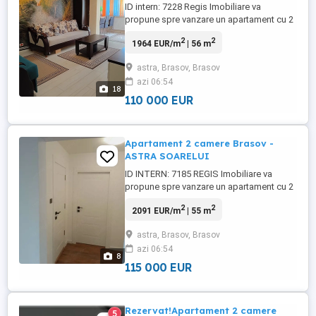
ID intern: 7228 Regis Imobiliare va
propune spre vanzare un apartament cu 2
camere, decomandat, situat in cartierul
2
2
1964 EUR/m
| 56 m
Astra din Brasov. Apartamentul are o
suprafata utila de 56 mp si este amplasat
astra, Brasov, Brasov
la parterul unui bloc cu 4 etaje, reabilitat
azi 06:54
termic. Proprietatea dispune de: -
18
compartimentare decomandata; - ...
110 000 EUR
Apartament 2 camere Brasov -
ASTRA SOARELUI
ID INTERN: 7185 REGIS Imobiliare va
propune spre vanzare un apartament cu 2
camere, situat la parterul unui bloc cu 4
2
2
2091 EUR/m
| 55 m
etaje, pe strada Soarelui, in cartierul Astra.
Locuinta este complet renovata,
astra, Brasov, Brasov
beneficiind de instalatii electrice si
azi 06:54
sanitare noi, tamplarie PVC, finisaje
8
premium si placari cu travertin. ...
115 000 EUR
Rezervat!Apartament 2 camere
5