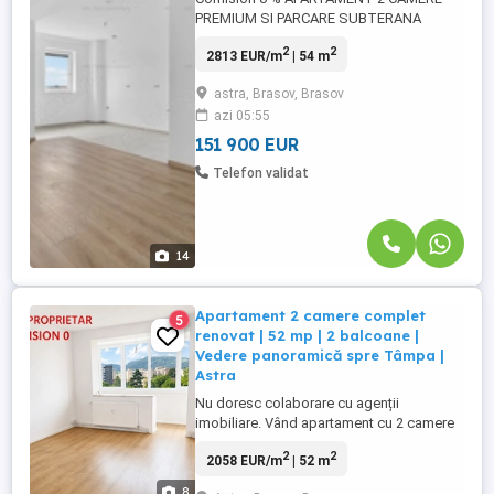
PREMIUM SI PARCARE SUBTERANA
INCLUSA | Noble Residence, la 2 minute
2
2
2813 EUR/m
| 54 m
de Urban Plaza | Etaj 3, An 2025 | Brasov
Noble Residence, strada Poienelor nr. 12,
astra, Brasov, Brasov
cartierul Astra mdash; la cateva sute de
azi 05:55
metri de ansamblul Urban Plaza si de
noua zona premium care se dezvolta pe ...
151 900 EUR
Telefon validat
14
Apartament 2 camere complet
5
renovat | 52 mp | 2 balcoane |
Vedere panoramică spre Tâmpa |
Astra
Nu doresc colaborare cu agenții
imobiliare. Vând apartament cu 2 camere
situat în cartierul Astra, la etajul 4 al unui
2
2
2058 EUR/m
| 52 m
bloc cu 10 etaje, având o suprafață utilă
totală de 52 mp și o priveliște superbă
8