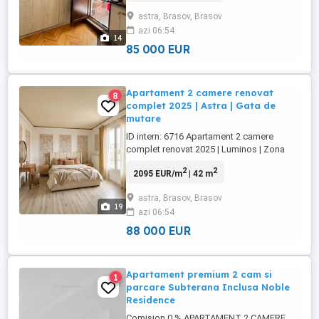
zona linistita si verde, cu o localizare
astra, Brasov, Brasov
excelenta. Caracteristici principale: Etaj 4 4
azi 06:54
Suprafata totala: 54 mp Compartimentare
14
decomandata, ...
85 000 EUR
Apartament 2 camere renovat
8
complet 2025 | Astra | Gata de
mutare
ID intern: 6716 Apartament 2 camere
complet renovat 2025 | Luminos | Zona
Astra ndash; oportunitate locuire sau
2
2
2095 EUR/m
| 42 m
investitie Sugestie de amenajare -
apartamentul se vinde nemobilat. Iti
astra, Brasov, Brasov
prezentam un apartament de 2 camere
19
azi 06:54
situat in cartierul Astra ndash; intr-o zona
apreciata pentru liniste, accesibilitate ...
88 000 EUR
Apartament premium 2 cam si
1
parcare Subterana Inclusa Noble
Residence
Comision 0 % APARTAMENT 2 CAMERE