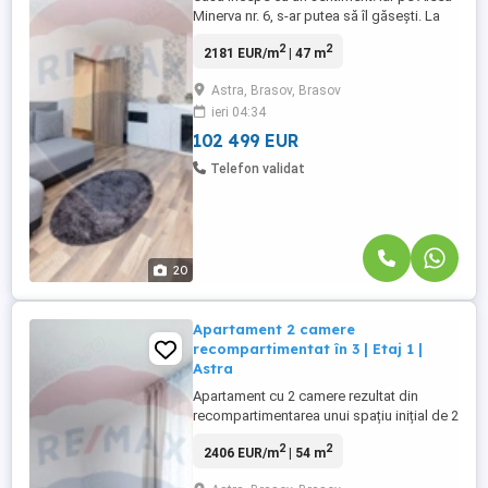
Minerva nr. 6, s-ar putea să îl găsești. La
parterul unui bloc liniștit, bine poziționat,
2
2
2181 EUR/m
| 47 m
te așteaptă un apartament
semidecomandat de 47 mp – un spațiu
Astra, Brasov, Brasov
care îmbină funcționalitatea cu potențialul
ieri 04:34
de a deveni exact așa cum ți-l imaginezi.
De cum pășești în interior, ...
102 499 EUR
Telefon validat
20
Apartament 2 camere
recompartimentat în 3 | Etaj 1 |
Astra
Apartament cu 2 camere rezultat din
recompartimentarea unui spațiu inițial de 2
camere si obținerea a 3 camere, situat în
2
2
2406 EUR/m
| 54 m
Brașov, cartier Astra, în imediata apropiere
a Școlii Generale Nr. 2 „Diaconu Coresi”.