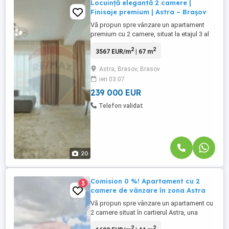
Locuință elegantă 2 camere |
Finisaje premium | Astra – Brașov
Vă propun spre vânzare un apartament
premium cu 2 camere, situat la etajul 3 al
unui bloc nou, finalizat în 2024, în cartierul
2
2
3567 EUR/m
| 67 m
Astra din Brașov. Locuința are o suprafață
utilă de 67 mp, la care se adaugă o logie
Astra, Brasov, Brasov
spațioasă de 5,5 mp, și se vinde complet
ieri 03:07
mobilată și utilată, fiind pregătită să vă
ofere ...
239 000 EUR
Telefon validat
20
Comision 0 %! Apartament cu 2
3
camere de vânzare în zona Astra
Vă propun spre vânzare un apartament cu
2 camere situat în cartierul Astra, una
dintre cele mai apreciate și bine conectate
2
2