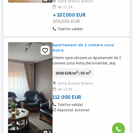
Astra, Brasov, Brasov
către Tâmpa. Locuința a fost renovată
ieri 21:24
integral și este pregătită pentru mutare
fără investiții suplimentare. ...
107,000 EUR
109,000 EUR
Telefon validat
Apartament de 2 camere zona
Astra
Oferim spre vânzare un Apartament de 2
camere zona Astra,decomandat ,etaj
intermediar,are termopane,centrală
2
2
2036 EUR/m
| 55 m
termică,renovat , mobilat și utilat ,preț ușor
neg ,se acceptă și plata prin credit id
Astra, Brasov, Brasov
.Apartamentul are loc de parcare si beci id
ieri 13:39
20701
112 000 EUR
Telefon validat
Repostat automat
8