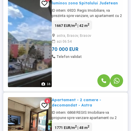
luminos zona Spitalului Judetean
ID intern: 6920. Regis Imobiliare, va
prezinta spre vanzare, un apartament cu 2
camere situat in zona Spitalului
2
2
1667 EUR/m
| 42 m
Judetean,pe strada Ciprian Porumbescu!
Un apartament de 2 camere situat intr-un
astra, Brasov, Brasov
cartier preferat, cu acces rapid la
azi 06:54
transport, magazine si spatii verzi. Blocul
este solid, construit ...
70 000 EUR
Telefon validat
16
Apartament - 2 camere -
6
decomandat - Astra
ID intern: 6868 REGIS Imobiliare va
propune spre vanzare apartament cu 2
camere, decomandat, situat in cartierul
2
2
1771 EUR/m
| 48 m
Astra, disponibil la etajul 4 din 4, intr-o