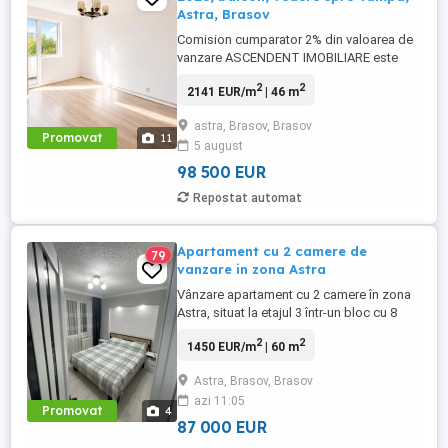
Astra, Brasov
Comision cumparator 2% din valoarea de
vanzare ASCENDENT IMOBILIARE este
onorata sa va propuna spre vanzare o
2
2
2141 EUR/m
| 46 m
proprietate ce oferta cadrul potrivit pentru
un stil de viata confortabil si bine conectat
astra, Brasov, Brasov
la oras. Situat pe strada Berzei, in cartierul
Promovat
11
5 august
Astra, caminul cu doua camere a fost
renovat integral ...
98 500 EUR
Repostat automat
Apartament cu 2 camere de
79
vanzare in zona Astra
Vânzare apartament cu 2 camere în zona
Astra, situat la etajul 3 într-un bloc cu 8
niveluri. Locuința are o suprafață de 60 mp
2
2
1450 EUR/m
| 60 m
și este compartimentată cu living,
dormitor, bucătărie separată și baie. Zona
Astra, Brasov, Brasov
este bine deservită de mijloace de
azi 11:05
transport, magazine, școli și alte facilități
Promovat
4
urbane, oferind ...
87 000 EUR