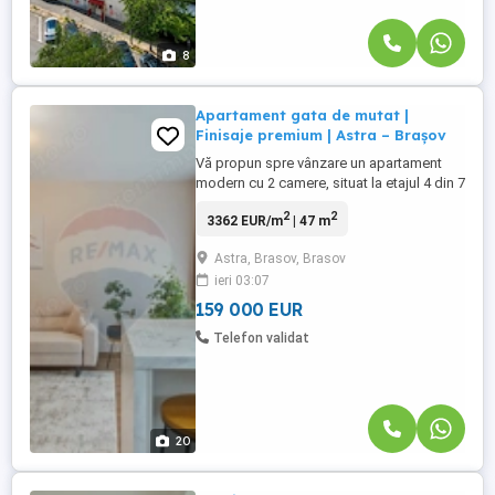
8
Apartament gata de mutat |
Finisaje premium | Astra – Brașov
Vă propun spre vânzare un apartament
modern cu 2 camere, situat la etajul 4 din 7
al unui bloc nou, finalizat în 2024, în
2
2
3362 EUR/m
| 47 m
cartierul Astra din Brașov. Proprietatea are
o suprafață utilă de 47 mp, la care se
Astra, Brasov, Brasov
adaugă o logie de 2 mp, și se vinde
ieri 03:07
complet mobilată și utilată, fiind
disponibilă imediat. ...
159 000 EUR
Telefon validat
20