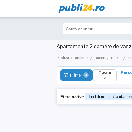
publi
24
.ro
Toate
Perso
Filtre
4
2
1
Apartamente 2 camere de vanzar
Publi24
Anunțuri
Bacau
Bacau
Im
Toate
Pers
Filtre
4
2
1
→
Filtre active:
Imobiliare
Apartamen