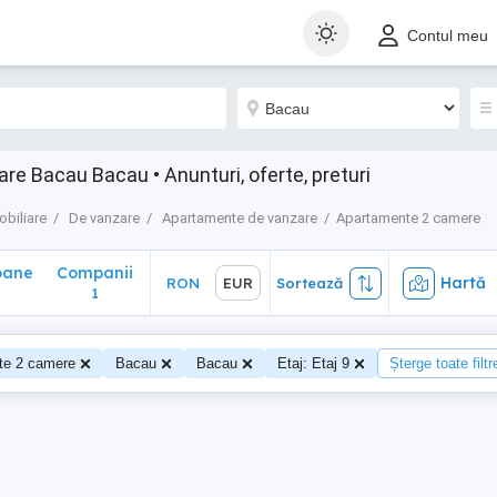
ane
Companii
Hartă
RON
EUR
Sortează
Contul meu
1
e Bacau Bacau • Anunturi, oferte, preturi
obiliare
De vanzare
Apartamente de vanzare
Apartamente 2 camere
oane
Companii
Hartă
RON
EUR
Sortează
1
te 2 camere
Bacau
Bacau
Etaj: Etaj 9
Șterge toate filtr