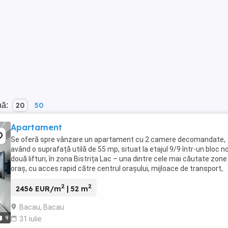
nă:
20
50
Apartament
Se oferă spre vânzare un apartament cu 2 camere decomandate,
având o suprafață utilă de 55 mp, situat la etajul 9/9 într-un bloc n
două lifturi, în zona Bistrița Lac – una dintre cele mai căutate zone
oraș, cu acces rapid către centrul orașului, mijloace de transport,
magazine, școli și toate ...
2
2
2456 EUR/m
| 52 m
Bacau, Bacau
9
31 iulie