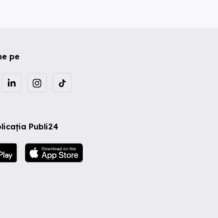
ne pe
licația Publi24