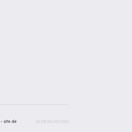
 -
site de
26.08.06.c0c206c