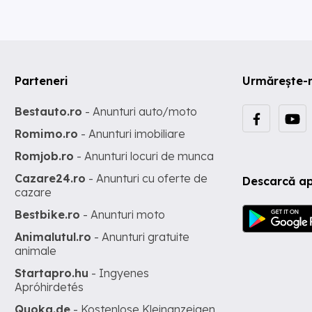
Parteneri
Urmărește-
Bestauto.ro
- Anunturi auto/moto
Romimo.ro
- Anunturi imobiliare
Romjob.ro
- Anunturi locuri de munca
Cazare24.ro
- Anunturi cu oferte de
Descarcă ap
cazare
Bestbike.ro
- Anunturi moto
Animalutul.ro
- Anunturi gratuite
animale
Startapro.hu
- Ingyenes
Apróhirdetés
Quoka.de
- Kostenlose Kleinanzeigen