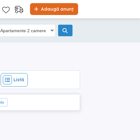
Listă
Adaugă anunț
Listă
ele