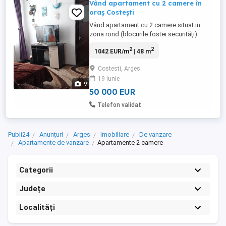
Vând apartament cu 2 camere în
oraș Costești
Vând apartament cu 2 camere situat in
zona rond (blocurile fostei securități).
Apartamentul este situat la parterul unui
2
2
1042 EUR/m
| 48 m
bloc cu doua etaje, este din cărămidă,
este dotat cu : - centrala termica proprie; -
Costesti, Arges
parchet laminat; - termopan; - loc de
19 iunie
parcare. Zona este una liniștită. Poate fi
9
folosit și ca ...
50 000 EUR
Telefon validat
Publi24
Anunțuri
Arges
Imobiliare
De vanzare
Apartamente de vanzare
Apartamente 2 camere
Categorii
Județe
Localități