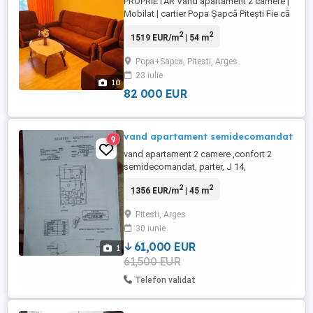
PROPRIETAR Vând apartament 2 camere |
Mobilat | cartier Popa Șapcă Pitești Fie că
îți cauți prima locuință sau o investiție cu
2
2
1519 EUR/m
| 54 m
potential (închiriere), acest apartament cu
2 camere reprezintă alegerea ideală! De
Popa+Sapca, Pitesti, Arges
asemenea, poate fi utilizat și drept
23 iulie
Cabinet Medical sau sediu de firmă,cu
10
acces direct ...
82 000 EUR
vand apartament semidecomandat
9
vand apartament 2 camere ,confort 2
semidecomandat, parter, J 14,
apartamentul are suprafata de 44,52 mp
2
2
1356 EUR/m
| 45 m
,suprafata utila de 35,75mp +balcon de
8,77mp total izolat,centrala
Pitesti, Arges
termica,termopane,centrala
30 iunie
termica,balcon inchis fara trafic rutier,j euri
,Pitesti,Arges, Kaufland Exercitiu,exclus
61,000 EUR
1
agentii imobiliare,65000 ...
61,500 EUR
Telefon validat