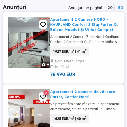
Anunțuri
20
50
Anunțuri pe pagină:
Apartament 2 Camere NORD -
KAUFLAND Confort 2 Etaj Parter Cu
Balcon Mobilat Și Utilat Complet
Apartament 2 Camere Zona Nord Kaufland
Confort 2 Parter Înalt Cu Balcon Mobilat &
Utilat Renovare Recentă - Propunem spre
2
2
1927 EUR/m
| 41 m
vânzare un apartament de 2 camere situat
în zona Nord Kaufland, o locație apreciată
Nord, Pitesti, Arges
pentru accesul rapid la magazine, ...
9
ieri 20:43
78 990 EUR
Apartament 2 camere de vânzare –
2
Parter, Cartier Nord
Vă prezentăm spre vânzare un apartament
cu 2 camere, situat la parterul unui imobil
de 4 etaje, din cartierul Nord, cu acces
2
2
1625 EUR/m
| 40 m
facil către principalele puncte de interes,
centru comercial Kaufland, unități de