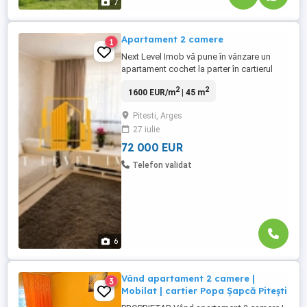
7
Apartament 2 camere
1
Next Level Imob vă pune în vânzare un
apartament cochet la parter în cartierul
Războieni! Situat într-o zonă verde și
2
2
1600 EUR/m
| 45 m
liniștită, apartamentul este complet
mobilat și utilat, ideal pentru cei care
Pitesti, Arges
caută confort și calitate. Dotări și finisaje:
27 iulie
Mobilier de calitate superioară Parchet
triplu stratificat Plăci ...
72 000 EUR
Telefon validat
6
Vând apartament 2 camere |
3
Mobilat | cartier Popa Șapcă Pitești