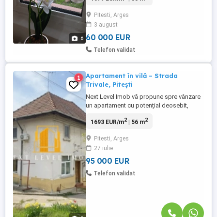
uri,aceiasi zona,exclus etajul 4 sau mai
Pitesti, Arges
sus.
3 august
60 000 EUR
6
Telefon validat
Apartament în vilă – Strada
1
Trivale, Pitești
Next Level Imob vă propune spre vânzare
un apartament cu potențial deosebit,
situat într-o zonă verde și liniștită, chiar la
2
2
1693 EUR/m
| 56 m
marginea Pădurii Trivale. Locație: Str.
Trivale – un colț de natură aproape de
Pitesti, Arges
oraș Tip: Apartament situat la parterul unei
27 iulie
vile. Curte proprie: 93 mp – perfectă
pentru relaxare, ...
95 000 EUR
Telefon validat