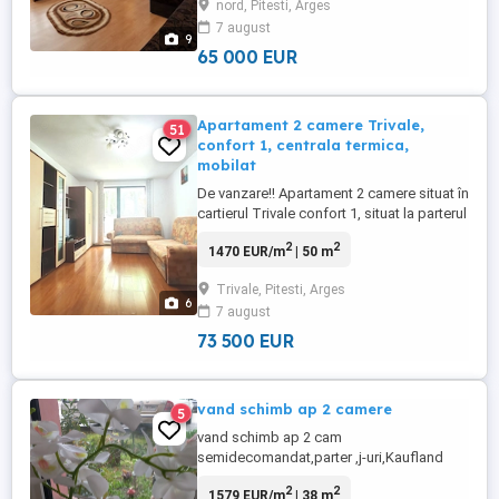
nord, Pitesti, Arges
învățământ și mijloace de transport,
7 august
oferind toate avantajele unei locuințe bine
9
amplasate. Poziționarea ...
65 000 EUR
Apartament 2 camere Trivale,
51
confort 1, centrala termica,
mobilat
De vanzare!! Apartament 2 camere situat în
cartierul Trivale confort 1, situat la parterul
unui bloc de 4 etaje, balcon închis,
2
2
1470 EUR/m
| 50 m
suprafata 50 mp, centrala termica proprie,
geam la baie, termopan integral, parchet,
Trivale, Pitesti, Arges
gresie și faianță, finisaje medii. Acte la zi,
6
7 august
liber de sarcini. Tel. zero șapte patru cinci
...
73 500 EUR
vand schimb ap 2 camere
5
vand schimb ap 2 cam
semidecomandat,parter ,j-uri,Kaufland
Craiovei cu ap 2 camere decomandat sau
2
2
1579 EUR/m
| 38 m
circular etaj intermediar A-uri sau H-