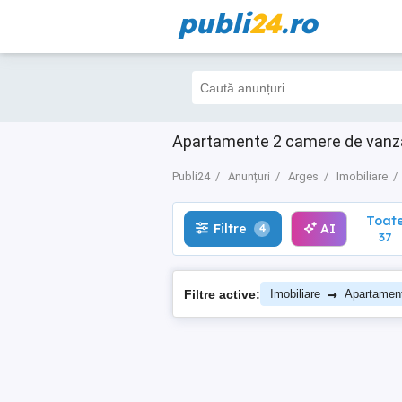
publi
24
.ro
Toate
Filtre
AI
4
37
Apartamente 2 camere de vanzare
Publi24
Anunțuri
Arges
Imobiliare
Toat
Filtre
AI
4
37
→
Filtre active:
Imobiliare
Apartamen