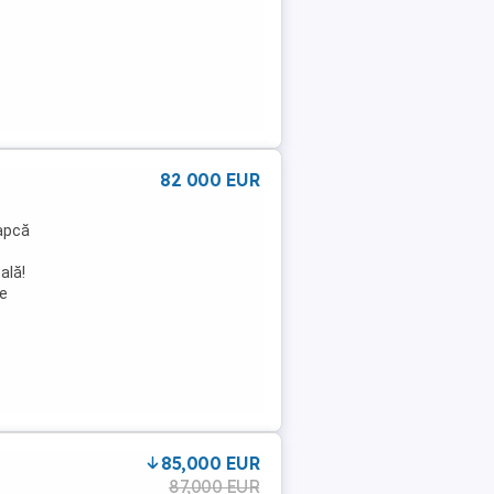
82 000 EUR
apcă
ală!
de
85,000 EUR
87,000 EUR