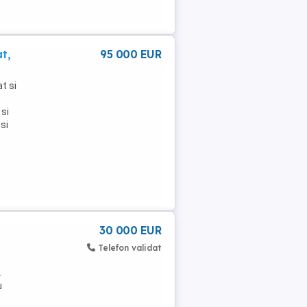
t,
95 000 EUR
t si
 si
si
30 000 EUR
Telefon validat
.
u