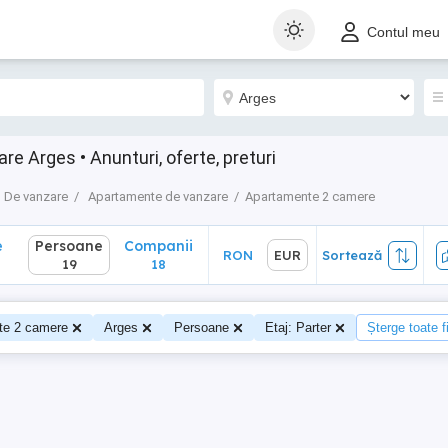
Persoane
Companii
RON
EUR
Sortează
Contul meu
19
18
 Arges • Anunturi, oferte, preturi
De vanzare
Apartamente de vanzare
Apartamente 2 camere
e
Persoane
Companii
RON
EUR
Sortează
19
18
te 2 camere
Arges
Persoane
Etaj: Parter
Șterge toate fi