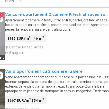
azi 09:21
Vanzare apartament 2 camere Pitesti ultracentral
3
Apartament 2 camere Pitesti, ultracentral, parter, pretabil atat ca
locuinta cat si ca birou firma, cabinet medical, notarial. Apartamen
necesita renovare, nu are centrala proprie.
2
2
1913 EUR/m
| 46 m
Central, Pitesti, Arges
5 august
1
Vând apartament cu 2 camere la Bere
Vand apartament decomandat cu 2 camere la parter. Bloc din 1985
bransat separat la coloana de apa, cu centrala termica si izolat pe
exterior. Se vinde utilat si mobilat, exact ca in poze. Zona la Bere,
aproape de mijloacele de transport in comun, magazine (Dedeman
Penny, Kaufland, Dadda, etc), spital. Nu ...
2
2
1667 EUR/m
| 54 m