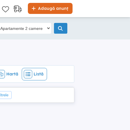
Hartă
Listă
Adaugă anunț
Hartă
Listă
ltrele