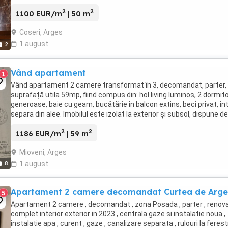
2
2
1100 EUR/m
| 50 m
Coseri, Arges
1 august
2
Vând apartament
1
Vând apartament 2 camere transformat în 3, decomandat, parter,
suprafață utila 59mp, fiind compus din: hol living luminos, 2 dormit
generoase, baie cu geam, bucătărie în balcon extins, beci privat, in
separa din alee. Imobilul este izolat la exterior și subsol, dispune de
centrala termicaica ...
2
2
1186 EUR/m
| 59 m
Mioveni, Arges
8
1 august
Apartament 2 camere decomandat Curtea de Arge
5
Apartament 2 camere , decomandat , zona Posada , parter , renov
complet interior exterior in 2023 , centrala gaze si instalatie noua ,
instalatie apa , curent , gaze , canalizare separata , rulouri la ferest