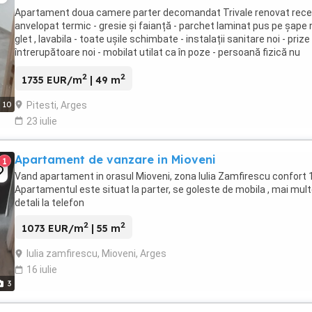
Apartament doua camere parter decomandat Trivale renovat rece
anvelopat termic - gresie și faianță - parchet laminat pus pe șape n
glet , lavabila - toate ușile schimbate - instalații sanitare noi - prize 
întrerupătoare noi - mobilat utilat ca în poze - persoană fizică nu
colaborez cu ...
2
2
1735 EUR/m
| 49 m
Pitesti, Arges
10
23 iulie
Apartament de vanzare in Mioveni
1
Vand apartament in orasul Mioveni, zona Iulia Zamfirescu confort 1
Apartamentul este situat la parter, se goleste de mobila , mai mul
detali la telefon
2
2
1073 EUR/m
| 55 m
Iulia zamfirescu, Mioveni, Arges
16 iulie
3