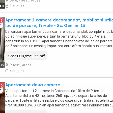
Bere, Pitesti, Arges
8
5 august
Apartament 2 camere decomandat, mobilat si utila
2
loc de parcare, Trivale - Sc. Gen. nr. 13
De vanzare apartament cu 2 camere, decomandat, complet mobila
utilat, finisaje superioare, situat la parterul unui bloc cu 4 etaje,
construit in anul 1985. Apartamentul beneficiaza de loc de parcare
de 2 balcoane, un avantaj important care ofera spatiu suplimentar 
un plus de confort. Este amplasat ...
2
2
1727 EUR/m
| 55 m
Pitesti, Arges
10
4 august
Apartament doua camere
10
Vand apartament 2 camere in Cateasca (la 10km de Pitesti).
Apartamentul are 40 mp, teren 260 mp, boxa separata si loc de
parcare. Toate utilitatile incluse plus gaze și centrală si actele la zi
Pret 30.000 euro. Si un alt apartament alaturat fara imbunatatiri c
toate utilitatile plus teren 260 mp la ...