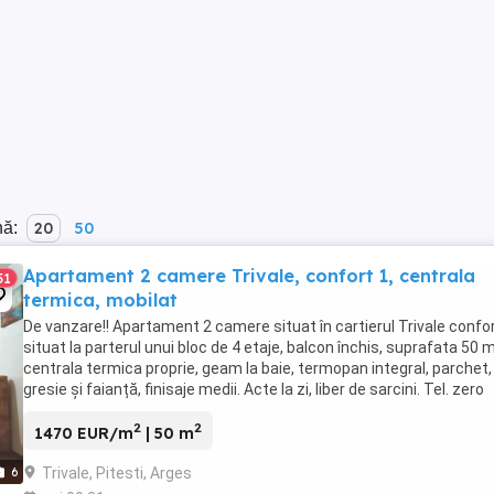
nă:
20
50
Apartament 2 camere Trivale, confort 1, centrala
51
termica, mobilat
De vanzare!! Apartament 2 camere situat în cartierul Trivale confor
situat la parterul unui bloc de 4 etaje, balcon închis, suprafata 50 
centrala termica proprie, geam la baie, termopan integral, parchet,
gresie și faianță, finisaje medii. Acte la zi, liber de sarcini. Tel. zero
șapte patru cinci ...
2
2
1470 EUR/m
| 50 m
Trivale, Pitesti, Arges
6