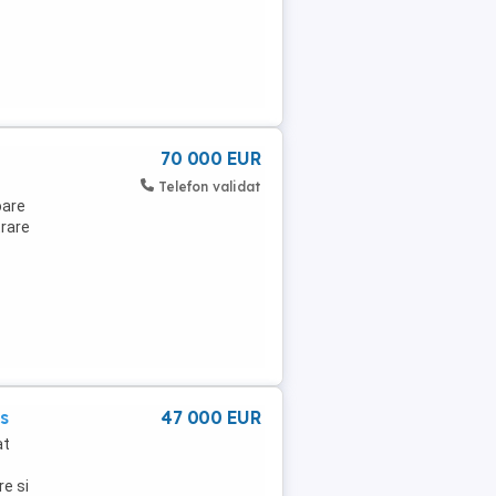
70 000 EUR
Telefon validat
oare
trare
s
47 000 EUR
at
re si