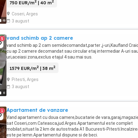
2
2
750 EUR/m
| 40 m
Coseri, Arges
6
3 august
vand schimb ap 2 camere
5
vand schimb ap 2 cam semidecomandat,parter ,j-uri,Kaufland Crai
cu ap 2 camere decomandat sau circular etaj intermediar A-uri sau
uri,aceiasi zona,exclus etajul 4 sau mai sus.
2
2
1579 EUR/m
| 38 m
Pitesti, Arges
3 august
6
Apartament de vanzare
1
Vand apartament cu doua camere,bucatarie de vara,garaj,magazie
sat Coseri,com.Cateasca,jud.Arges.Apartamentul este complet
mobilat,situat la 2 km de autostrada A1 Bucuresti-Pitesti.Incalzire
este pe lemn.Apartamentul dispune si de beci.