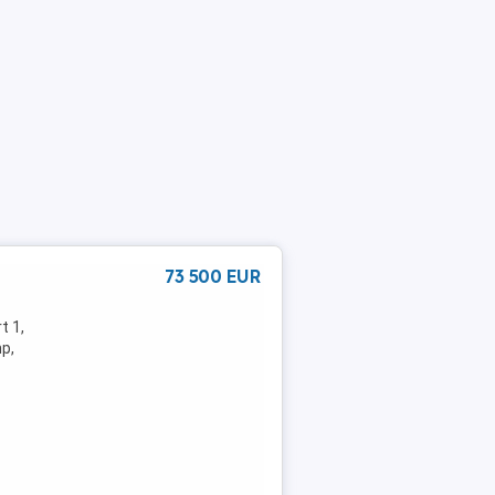
73 500 EUR
t 1,
mp,