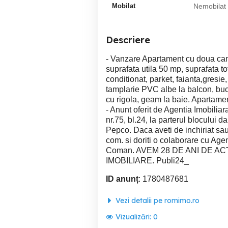
Mobilat
Nemobilat
Descriere
- Vanzare Apartament cu doua cam
suprafata utila 50 mp, suprafata tot
conditionat, parket, faianta,gresi
tamplarie PVC albe la balcon, buc
cu rigola, geam la baie. Apartament
- Anunt oferit de Agentia Imobiliara
nr.75, bl.24, la parterul blocului
Pepco. Daca aveti de inchiriat sa
com. si doriti o colaborare cu Agen
Coman. AVEM 28 DE ANI DE A
IMOBILIARE. Publi24_
ID anunț
: 1780487681
Vezi detalii pe romimo.ro
Vizualizări:
0