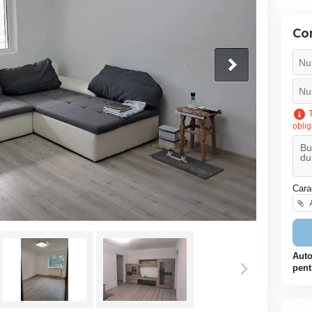
Co
T
oblig
Cara
A
Auto
pent