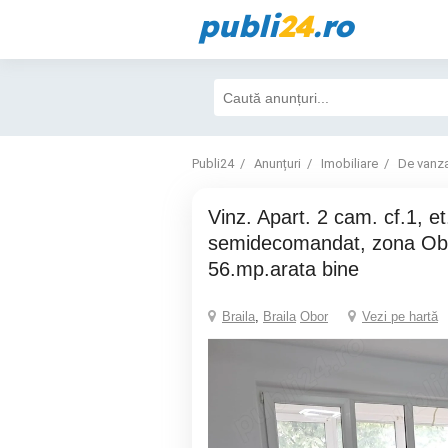
publi
24
.ro
Publi24
Anunțuri
Imobiliare
De vanz
Vinz. Apart. 2 cam. cf.1, et. 3 din 4,
semidecomandat, zona Obor
56.mp.arata bine
Braila
,
Braila
Obor
Vezi pe hartă