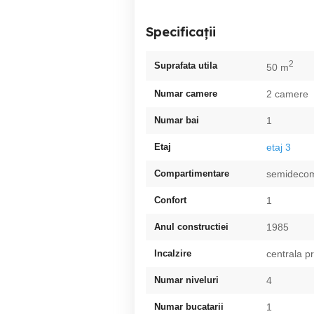
Specificații
2
Suprafata utila
50 m
Numar camere
2 camere
Numar bai
1
Etaj
etaj 3
Compartimentare
semideco
Confort
1
Anul constructiei
1985
Incalzire
centrala p
Numar niveluri
4
Numar bucatarii
1