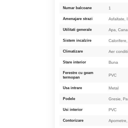
Numar balcoane
1
Amenajare strazi
Asfaltate, 
Utilitati generale
Apa, Canal
Sistem incalzire
Calorifere,
Climatizare
Aer condit
Stare interior
Buna
Ferestre cu geam
PVC
termopan
Usa intrare
Metal
Podele
Gresie, Pa
Usi interior
PVC
Contorizare
Apometre,