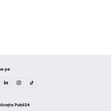
ne pe
licația Publi24