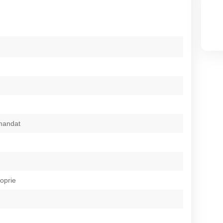
mandat
roprie