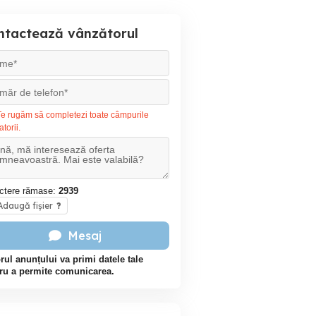
ntactează vânzătorul
e rugăm să completezi toate câmpurile
atorii.
ctere rămase:
2939
daugă fișier
?
Mesaj
rul anunțului va primi datele tale
ru a permite comunicarea.