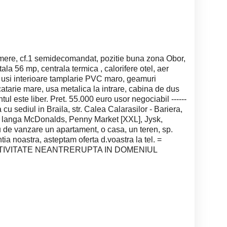
ere, cf.1 semidecomandat, pozitie buna zona Obor,
ala 56 mp, centrala termica , calorifere otel, aer
e, usi interioare tamplarie PVC maro, geamuri
atarie mare, usa metalica la intrare, cabina de dus
ul este liber. Pret. 55.000 euro usor negociabil ------
 cu sediul in Braila, str. Calea Calarasilor - Bariera,
 da langa McDonalds, Penny Market [XXL], Jysk,
u de vanzare un apartament, o casa, un teren, sp.
tia noastra, asteptam oferta d.voastra la tel. =
CTIVITATE NEANTRERUPTA IN DOMENIUL