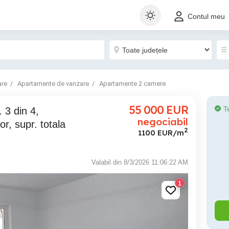
Contul meu
are
Apartamente de vanzare
Apartamente 2 camere
55 000
EUR
T
negociabil
, supr. totala
2
1100 EUR/m
Valabil din 8/3/2026 11:06:22 AM
1