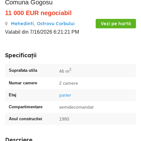
Comuna Gogosu
11 000
EUR
negociabil
Mehedinti
,
Ostrovu Corbului
Vezi pe hartă
Valabil din 7/16/2026 6:21:21 PM
Specificații
2
Suprafata utila
46 m
Numar camere
2 camere
Etaj
parter
Compartimentare
semidecomandat
Anul constructiei
1980
Descriere