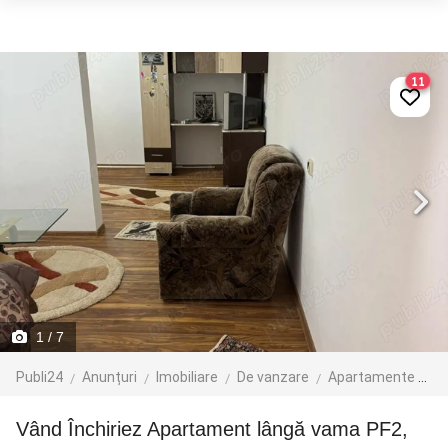
11
1
/ 7
Publi24
Anunțuri
Imobiliare
De vanzare
Apartamente de vanzare
Vând Închiriez Apartament lângă vama PF2,