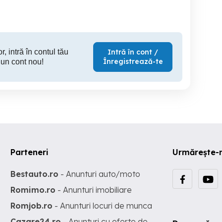
85,000 EUR
62,000 EUR
71,
r, intră în contul tău
Intră în cont /
Înregistrează-te
 un cont nou!
Parteneri
Urmărește-
Bestauto.ro
- Anunturi auto/moto
Romimo.ro
- Anunturi imobiliare
Romjob.ro
- Anunturi locuri de munca
Cazare24.ro
- Anunturi cu oferte de