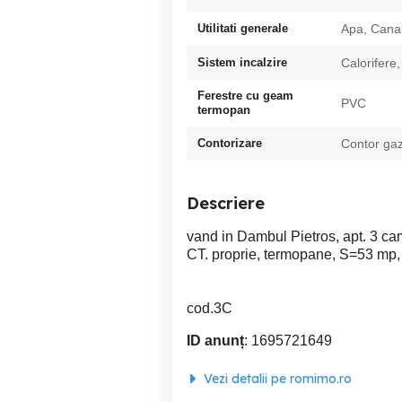
Utilitati generale
Apa, Canal
Sistem incalzire
Calorifere,
Ferestre cu geam
PVC
termopan
Contorizare
Contor ga
Descriere
vand in Dambul Pietros, apt. 3 cam
CT. proprie, termopane, S=53 mp, m
cod.3C
ID anunț
: 1695721649
Vezi detalii pe romimo.ro