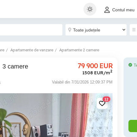
Contul meu
are
Apartamente de vanzare
Apartamente 2 camere
79 900
EUR
T
t. 3 camere
2
1508 EUR/m
s
Valabil din 7/31/2026 12:09:37 PM
12