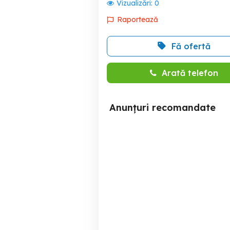
Vizualizări:
0
Raportează
Fă ofertă
Arată telefon
Anunțuri recomandate
Vand 2 cam Dambu
Tudor B.dul 1 Dec 1918,
Targu Mures