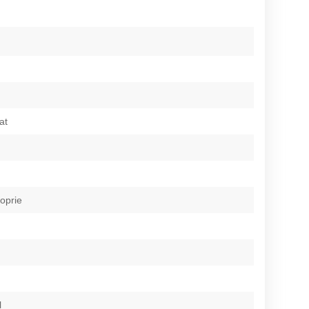
at
roprie
l