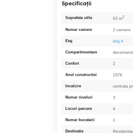
Specificații
2
Suprafata utila
53 m
Numar camere
2 camere
Etaj
etaj 4
Compartimentare
decomand
Confort
2
Anul constructiei
1976
Incalzire
centrala p
Numar niveluri
3
Locuri parcare
4
Numar bucatarii
1
Destinatie
Rezidentia