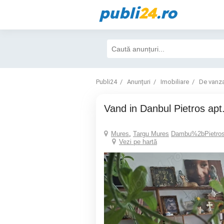
publi
24
.ro
Publi24
Anunțuri
Imobiliare
De vanz
vand in Danbul Pietros ap
Mures
,
Targu Mures
Dambu%2bPietro
Vezi pe hartă