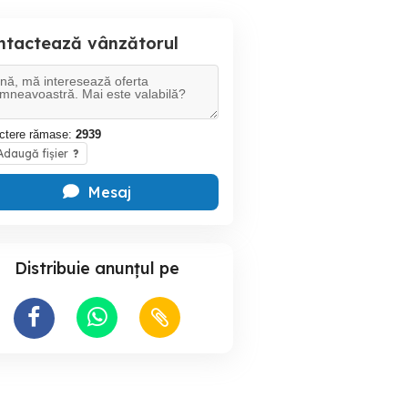
ntactează vânzătorul
ctere rămase:
2939
daugă fișier
?
Mesaj
Distribuie anunțul pe