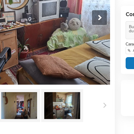
Co
Cara
A