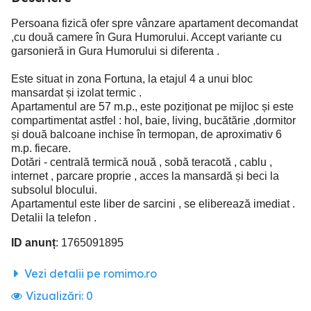
Persoana fizică ofer spre vânzare apartament decomandat
,cu două camere în Gura Humorului. Accept variante cu
garsonieră in Gura Humorului si diferenta .
Este situat in zona Fortuna, la etajul 4 a unui bloc
mansardat și izolat termic .
Apartamentul are 57 m.p., este poziționat pe mijloc și este
compartimentat astfel : hol, baie, living, bucătărie ,dormitor
și două balcoane inchise în termopan, de aproximativ 6
m.p. fiecare.
Dotări - centrală termică nouă , sobă teracotă , cablu ,
internet , parcare proprie , acces la mansardă și beci la
subsolul blocului.
Apartamentul este liber de sarcini , se eliberează imediat .
Detalii la telefon .
ID anunț
: 1765091895
Vezi detalii pe romimo.ro
Vizualizări:
0