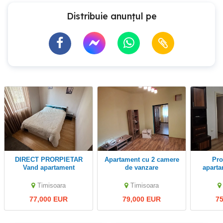
Distribuie anunțul pe
DIRECT PRORPIETAR
Apartament cu 2 camere
Propietar vand
Vand apartament
de vanzare
apart
Central,cu 2 camere,
zona Dacia (in spatele
Timisoara
Timisoara
BD Gheorghe Lazar)
77,000 EUR
79,000 EUR
7