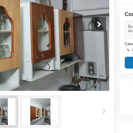
Co
Cara
A