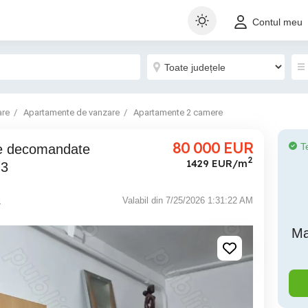
Contul meu
are
Apartamente de vanzare
Apartamente 2 camere
80 000
EUR
T
2
1429 EUR/m
 3
i
Valabil din 7/25/2026 1:31:22 AM
Ma