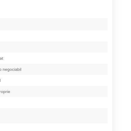
at
 negociabil
l
roprie