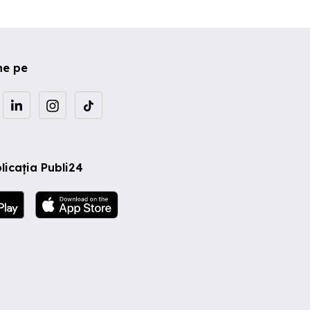
ne pe
licația Publi24