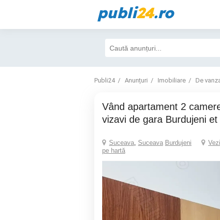
publi
24
.ro
Publi24
Anunțuri
Imobiliare
De vanz
Vând apartament 2 camere decomandate
vizavi de gara Burdujeni et
Suceava
,
Suceava
Burdujeni
Vez
pe hartă