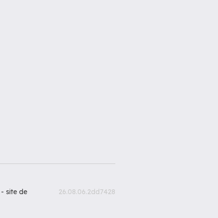
 -
site de
26.08.06.2dd7428