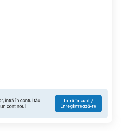
Apartament 2 camere
Apartament 2 camere | 69
Burdujeni
decomandat 62.5 mp +
mp | Burdu
parcare + boxă | Proprietar
Suceava
Suceava
S
74,000 EUR
108,000 EUR
93,
r, intră în contul tău
Intră în cont /
Înregistrează-te
 un cont nou!