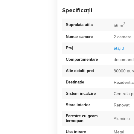
Specificații
2
Suprafata utila
56 m
Numar camere
2 camere
Etaj
etaj 3
Compartimentare
decomand
Alte detalii pret
80000 euro
Destinatie
Rezidentia
Sistem incalzire
Centrala p
Stare interior
Renovat
Ferestre cu geam
Aluminiu
termopan
Usa intrare
Metal