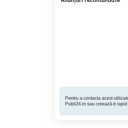
Anunțuri recomandate
Vând apartament 2
vand apartament 2 camere
camere, mun. Suceava -
Burdujeni
Suceava
65,000 EUR
Pentru a contacta acest utilizato
Publi24.ro sau creează-ți rapid