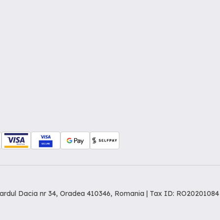
levardul Dacia nr 34, Oradea 410346, Romania | Tax ID: RO20201084