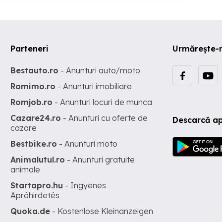
Parteneri
Urmărește-
Bestauto.ro
- Anunturi auto/moto
Romimo.ro
- Anunturi imobiliare
Romjob.ro
- Anunturi locuri de munca
Cazare24.ro
- Anunturi cu oferte de
Descarcă ap
cazare
Bestbike.ro
- Anunturi moto
Animalutul.ro
- Anunturi gratuite
animale
Startapro.hu
- Ingyenes
Apróhirdetés
Quoka.de
- Kostenlose Kleinanzeigen