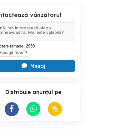
ntactează vânzătorul
ctere rămase:
2939
daugă fișier
?
Mesaj
Distribuie anunțul pe