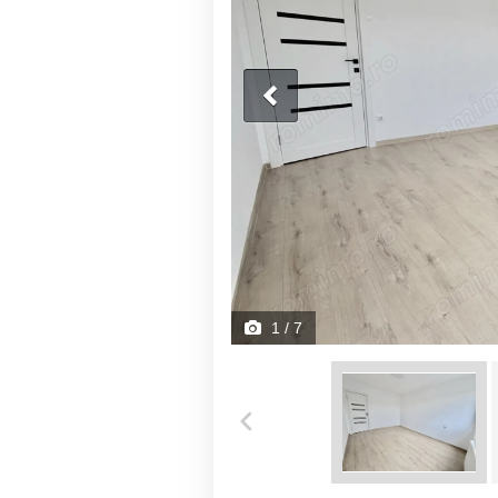
1
/ 7