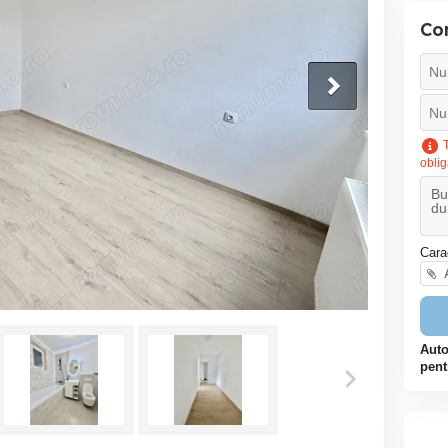
Co
T
oblig
Cara
A
Auto
pent