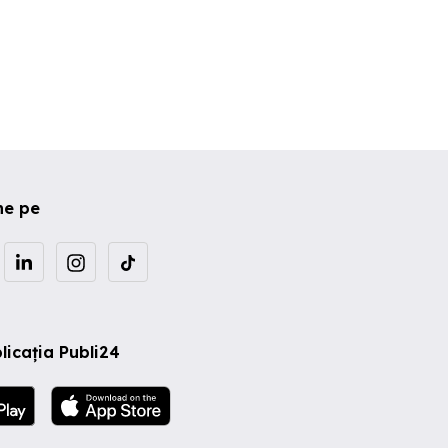
ne pe
licația Publi24