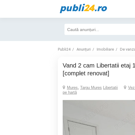
publi
24
.ro
Publi24
Anunțuri
Imobiliare
De vanz
Vand 2 cam Libertatii etaj 1 confort 1
[complet renovat]
Mures
,
Targu Mures
Libertatii
Vez
pe hartă