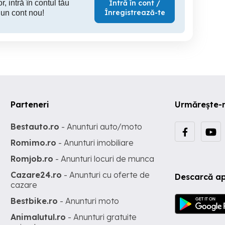
r, intră în contul tău
Intră în cont /
Înregistrează-te
 un cont nou!
Parteneri
Urmărește-
Bestauto.ro
- Anunturi auto/moto
Romimo.ro
- Anunturi imobiliare
Romjob.ro
- Anunturi locuri de munca
Cazare24.ro
- Anunturi cu oferte de
Descarcă ap
cazare
Bestbike.ro
- Anunturi moto
Animalutul.ro
- Anunturi gratuite