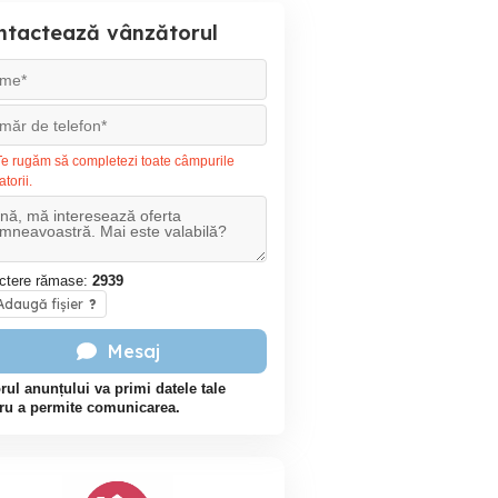
ntactează vânzătorul
e rugăm să completezi toate câmpurile
atorii.
ctere rămase:
2939
daugă fișier
?
Mesaj
rul anunțului va primi datele tale
ru a permite comunicarea.