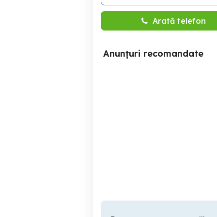
Arată telefon
Anunțuri recomandate
De vanzare apartament 2
Apartament cu 2 camere,
camere, Tg. Mures, Bloc
spa
nou, Maurer
Targu Mures
113,000 EUR