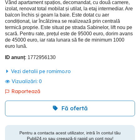
Vând apartament spațios, decomandat, cu două camere,
izolat, renovat total mobilat și utilat, la etaj intermediar. Are
balcon închis și geam la baie. Este dotat cu aer
condiționat, iar încălzirea se realizează prin centrală
termică proprie. Este situat pe strada Sabinelor, lift nou pe
scară. Pentru rate, prețul este de 95000 euro, dorim avans
de 45000 euro, iar rata lunara să fie de minimum 1000
euro lună.
ID anunț
: 1772956130
Vezi detalii pe romimo.ro
Vizualizări:
0
Raportează
Fă ofertă
Pentru a contacta acest utilizator, intră în contul tău
Publi24.ro sau creează-ți rapid un cont nou!