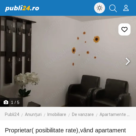
publi
24
.ro
1
/ 5
Publi24
Anunțuri
Imobiliare
De vanzare
Apartamente de vanzare
Proprietar( posibilitate rate),vând apartament