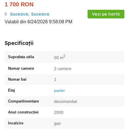
1 700
RON
Suceava
,
Suceava
Vezi pe hartă
Valabil din 6/24/2026 9:58:08 PM
Specificații
2
Suprafata utila
50 m
Numar camere
2 camere
Numar bai
1
Etaj
parter
Compartimentare
decomandat
Anul constructiei
2000
Incalzire
gaz